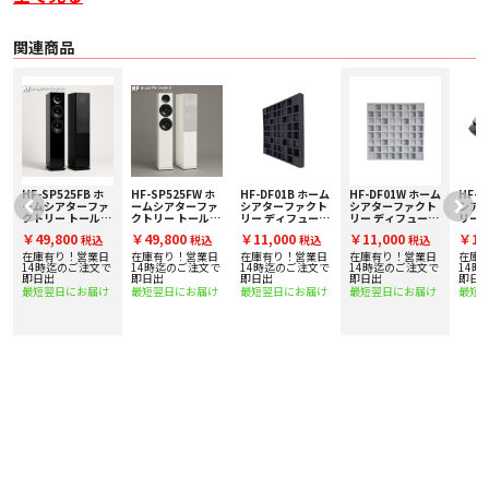
■ 概要
217mm 幅のコンパクトな筐体に、こだわり抜いた Hi-Fi クオリティのハイパワ
関連商品
ーClass D アンプとHEOS Built-in、 HDMI eARC を搭載したワイヤレス・ストリ
ーミング・アンプ
■ 主な特長
〇 新世代のマランツ Hi-Fi コンポーネント MODEL M1
Hi-Fi クオリティのハイパワーClass D アンプと HEOS Built-in、 HDMI eARC を
コンパクトな筐体に搭載
〇 こだわり抜いた Hi-Fi クオリティのハイパワーClass D アンプ
BTL 構成による 100W＋ 100W（8Ω）の大出力、理想的なポストフィードバッ
ク方式による超低歪み率
ム
HF-SP525FB ホ
HF-SP525FW ホ
HF-DF01B ホーム
HF-DF01W ホーム
HF-D
ームシアターファ
ームシアターファ
シアターファクト
シアターファクト
シア
〇 独自のデジタルフィルター技術「Marantz Musical Digital Filtering」
ザ
クトリー トールボ
クトリー トールボ
リー ディフューザ
リー ディフューザ
リー 
独自のアルゴリズムを用いたデジタルフィルター技術でマランツが理想とする
ーイスピーカー [1
ーイスピーカー [1
ーW（調音パネ
ーW（調音パネ
ーD
￥49,800
￥49,800
￥11,000
￥11,000
￥11
原音に忠実な Hi-Fi サウンドを実現
税込
税込
税込
税込
台] 下取り査定額
台] 下取り査定額
ル）
ル）
ネル
〇 開放的な空間表現を可能にする Waved Top Mesh
20%アップ実施
20%アップ実施
在庫有り！営業日
在庫有り！営業日
在庫有り！営業日
在庫有り！営業日
在庫
中！
中！
で
14時迄のご注文で
14時迄のご注文で
14時迄のご注文で
14時迄のご注文で
14時
非磁性体のステンレス製メッシュ構造により、さらに開放感に優れた空間表現
即日出
即日出
即日出
即日出
即日
を実現
最短翌日にお届け
最短翌日にお届け
最短翌日にお届け
最短翌日にお届け
最短
〇 プレミアムな質感と高音質を両立させるエクステリア・デザイン
ユニークで美しいフォルムと素材感、振動への影響を抑えるアルミニウム製ベ
ースプレート
〇 HDMI eARC / ARC 入力
テレビや動画配信サービスの音声も Hi-Fi クオリティに
〇 HEOS Built-in 充実のネットワークオーディオ機能
音楽ストリーミングサービスやインターネットラジオ、ネットワークオーディ
オ、 USB メモリーの再生に対応
■ 主な仕様
パワーアンプ
〇 定格出力
・ 100 W + 100 W（8 Ω、 20 Hz – 20 kHz、 T.H.D 0.05）