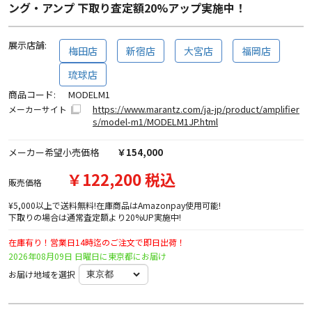
ング・アンプ 下取り査定額20%アップ実施中！
展示店舗:
梅田店
新宿店
大宮店
福岡店
琉球店
商品コード:
MODELM1
https://www.marantz.com/ja-jp/product/amplifier
メーカーサイト
s/model-m1/MODELM1JP.html
メーカー希望小売価格
￥154,000
￥122,200 税込
販売価格
¥5,000以上で送料無料!在庫商品はAmazonpay使用可能!
下取りの場合は通常査定額より20%UP実施中!
在庫有り！営業日14時迄のご注文で即日出荷！
2026年08月09日 日曜日に東京都にお届け
お届け地域を選択