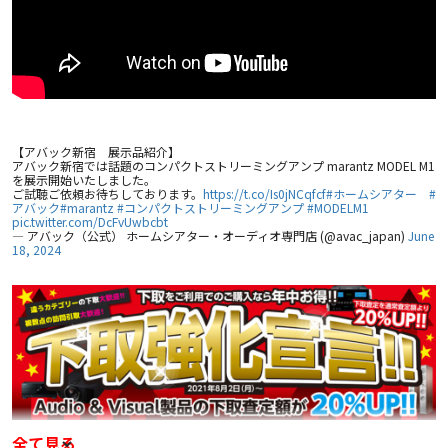
【アバック新宿 展示品紹介】
アバック新宿では話題のコンパクトストリーミングアンプ marantz MODEL M1
を展示開始いたしました。
ご試聴ご依頼お待ちしております。
https://t.co/Is0jNCqfcf
#ホームシアター
#
アバック
#marantz
#コンパクトストリーミングアンプ
#MODELM1
pic.twitter.com/DcFvUwbcbt
— アバック（公式） ホームシアター・オーディオ専門店 (@avac_japan)
June
18, 2024
全て見る
価格は常に市場最安でご案内！