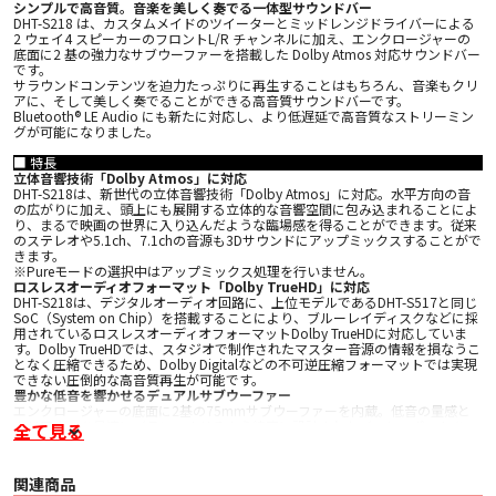
シンプルで高音質。音楽を美しく奏でる一体型サウンドバー
DHT-S218 は、カスタムメイドのツイーターとミッドレンジドライバーによる
2 ウェイ4 スピーカーのフロントL/R チャンネルに加え、エンクロージャーの
底面に2 基の強力なサブウーファーを搭載した Dolby Atmos 対応サウンドバー
です。
サラウンドコンテンツを迫力たっぷりに再生することはもちろん、音楽もクリ
アに、そして美しく奏でることができる高音質サウンドバーです。
Bluetooth® LE Audio にも新たに対応し、より低遅延で高音質なストリーミン
グが可能になりました。
■ 特長
立体音響技術「Dolby Atmos」に対応
DHT-S218は、新世代の立体音響技術「Dolby Atmos」に対応。水平方向の音
の広がりに加え、頭上にも展開する立体的な音響空間に包み込まれることによ
り、まるで映画の世界に入り込んだような臨場感を得ることができます。従来
のステレオや5.1ch、7.1chの音源も3Dサウンドにアップミックスすることがで
きます。
※Pureモードの選択中はアップミックス処理を行いません。
ロスレスオーディオフォーマット「Dolby TrueHD」に対応
DHT-S218は、デジタルオーディオ回路に、上位モデルであるDHT-S517と同じ
SoC（System on Chip）を搭載することにより、ブルーレイディスクなどに採
用されているロスレスオーディオフォーマットDolby TrueHDに対応していま
す。Dolby TrueHDでは、スタジオで制作されたマスター音源の情報を損なうこ
となく圧縮できるため、Dolby Digitalなどの不可逆圧縮フォーマットでは実現
できない圧倒的な高音質再生が可能です。
豊かな低音を響かせるデュアルサブウーファー
エンクロージャーの底面に2基の75mmサブウーファーを内蔵。低音の量感と
クリアネスを最適にバランスさせるよう綿密に設計されたバスレフポートをエ
全て見る
ンクロージャーの左右に配置することにより、一体型のサウンドバーでありな
がら、リビングルームを満たす豊かな低音再生を実現しています。
原音の魅力をありのままに再生するPureモード
関連商品
DHT-S218は、純粋で高音質な音楽再生のためにデノンのサウンドマスターが