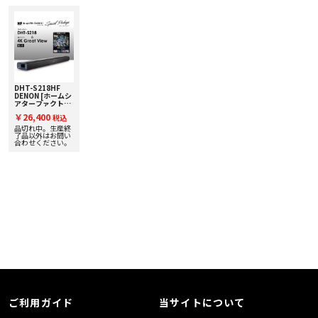
チューニングした「Pure モード」を搭載しています。Pure モードでは、バー
チャルサラウンドやアップミックス、ダイアログエンハンサーなどの処理を停
止して再生音への脚色を排除し、音源に収録されたサウンドの魅力をありのま
まに再生します。
選べる3つのサウンドモード
臨場感豊かにワイドな空間を描く「Movie モード」、ボーカルや楽器の音を鮮
やかに奏でる「Music モード」、控えめな音量でも迫力を感じられる「Night
モード」の3種類のサウンドモードを搭載。再生するコンテンツやシチュエー
ションに合わせて切り替えることができます。
DHT-S218HF
人の声を聴き取りやすくするダイアログエンハンサー
DENON [ホームシ
アターファクトリ
ニュースやナレーション、映画のセリフなど、人の声を明瞭にする「ダイアロ
ー×DENON] 一体
グエンハンサー」機能を搭載。人の声の周波数帯域だけを強調することによ
￥26,400
税込
型サウンドバー&
り、全体の音量を上げることなく、聴き取りやすさを向上させます。
超高画質4K UHD
品切れ中。生産終
ダイアログエンハンサーの効果は3段階で調整することができます。
BDソフトセット
了品以外はお問い
【超お買い得スペ
合わせください。
4K対応HDMI入出力
シャルセットパッ
DHT-S218は、HDMI入力と出力をそれぞれ1系統装備しています。著作権保護規
ケージ！】
格のHDCP 2.3に対応し
ており、UHDブルーレイプレーヤーやゲーム機などの4K/60Hz映像をパススル
ーすることができます。また、VRRおよびALLMにも対応しているため、快適に
ゲームをプレイすることができます。
かんたんセットアップ＆操作
eARC / ARC対応テレビとの接続は付属のHDMI ケーブルをつなぐだけで完了。
テレビがHDMIコントロール機能（CEC）に対応していれば、テレビと電源オン
／オフを連動させたり、テレビのリモコンでDHT-S218 の音量を操作したりす
ることができるため、リモコンを持ち替えることなく操作が行えます。
Bluetooth LE Audio対応
DHT-S218は、従来のBluetooth Classic Audio（SBC）に加えて、Bluetoothの
新規格LE Audio（LC3）に対応しています。LC3コーデックでは、SBCよりも
高品位で低遅延、安定した音楽再生が可能です。
※Bluetooth LE Audio に対応した再生機器が必要です。
ご利用ガイド
当サイトについて
■ 仕様