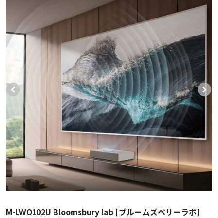
M-LWO102U Bloomsbury lab [ブルームズベリーラボ]