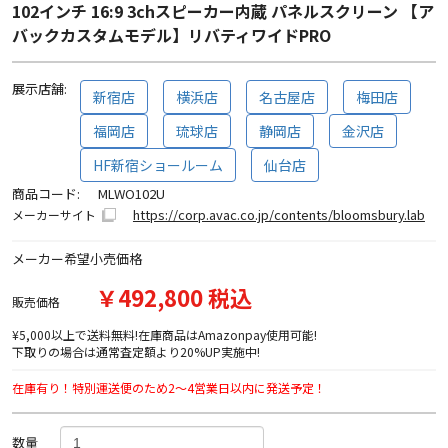
102インチ 16:9 3chスピーカー内蔵 パネルスクリーン 【ア
バックカスタムモデル】リバティワイドPRO
展示店舗:
新宿店
横浜店
名古屋店
梅田店
福岡店
琉球店
静岡店
金沢店
HF新宿ショールーム
仙台店
商品コード:
MLWO102U
https://corp.avac.co.jp/contents/bloomsbury.lab
メーカーサイト
メーカー希望小売価格
￥492,800 税込
販売価格
¥5,000以上で送料無料!在庫商品はAmazonpay使用可能!
下取りの場合は通常査定額より20%UP実施中!
在庫有り！特別運送便のため2～4営業日以内に発送予定！
数量