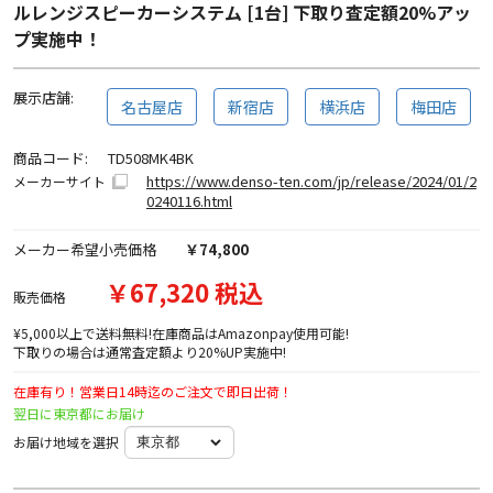
ルレンジスピーカーシステム [1台] 下取り査定額20%アッ
プ実施中！
展示店舗:
名古屋店
新宿店
横浜店
梅田店
商品コード:
TD508MK4BK
https://www.denso-ten.com/jp/release/2024/01/2
メーカーサイト
0240116.html
メーカー希望小売価格
￥74,800
￥67,320 税込
販売価格
¥5,000以上で送料無料!在庫商品はAmazonpay使用可能!
下取りの場合は通常査定額より20%UP実施中!
在庫有り！営業日14時迄のご注文で即日出荷！
翌日に東京都にお届け
お届け地域を選択