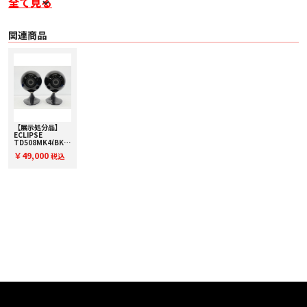
全て見る
関連商品
■ 概要
～高音質化によるクリアさとリアルさで、より高い没入感を提供～
ホームシアター市場で高い評価をいただいている現行モデルを上回る「正確な
音」を実現し、操作性、設置性の面でもさらなる進化を遂げています。
【展示処分品】
ストリーミングサービスの高音質化および高画質化が進み、手軽に高品位な音
ECLIPSE
楽・映画コンテンツの再生を楽しめる中で、「音楽や映画の制作者の意図を正
TD508MK4(BK)
確に再現する」というコンセプトのもと、ホームシアター/ステレオのいずれ
【コード90-
￥49,000
税込
においても、クリアさとリアルさで没入体験を提供することを目指し企画しま
03044】コンパク
トスピーカー(ペ
した。
ア)
■ 主な特長
音楽や映画の、制作者の意図・想いまでも感じさせる最高クラスの正確な音
スピーカーユニットを軸とした新設計により、インパルス応答の収束性を10%
高め、さらに再生周波数帯域のバランスを整えることで、クリアさとリアルさ
が向上
デスクトップ、天井、壁に容易に設置でき、様々なシーンでの利用が可能
手で回せるダイヤル式の角度調整機構の採用と、スピーカー角度の可動範囲拡
大で、容易な調整が可能
設置した際の意匠性が向上
台座面にスピーカーケーブル用接続用開口部を設けたことで、スマートな配線
取り回しが可能