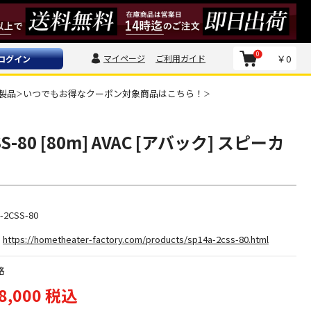
0
マイページ
ご利用ガイド
￥0
ログイン
製品
いつでもお得なクーポン対象商品はこちら！
＞
＞
SS-80 [80m] AVAC [アバック] スピーカ
-2CSS-80
https://hometheater-factory.com/products/sp14a-2css-80.html
格
8,000 税込