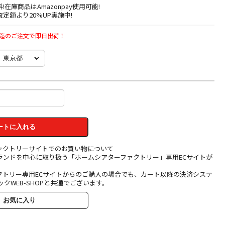
料!在庫商品はAmazonpay使用可能!
定額より20%UP実施中!
時迄のご注文で即日出荷！
ートに入れる
ァクトリーサイトでのお買い物について
ランドを中心に取り扱う「ホームシアターファクトリー」専用ECサイトが
クトリー専用ECサイトからのご購入の場合でも、カート以降の決済システ
ックWEB-SHOPと共通でございます。
お気に入り