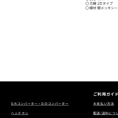
〇 芯線 2芯タイプ
〇 線材 銀メッキシ
ご利用ガイ
D/Aコンバーター・D/Dコンバーター
お支払い方法
ヘッドホン
配送/送料につ