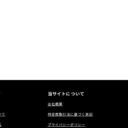
案内！
9 ch
5 W（8 Ω、 20 Hz - 20 kHz、 THD 0.05 %）
6 Ω、 1 kHz、 THD 10%、 1 ch 駆動、 JEITA）
 - 16Ω
B（IHF-A、ダイレクトモード時）
 – 100 kHz（+1、 -3 dB、ダイレクトモード時）
 7（8K 対応入力× 7）、出力× 3（8K 対応出力× 2）
ポーネント × 1、 コンポジット × 2
ログ× 5、 Phono（MM）× 1、光デジタル× 2、同軸デジタル× 2
.4ch プリアウト× 1、ゾーンプリアウト× 2、ヘッドホン× 1
 1
ド
当サイトについて
ク入力× 1
Fi アンテナ入力× 2
会社概要
 1
 1
いて
特定商取引法に基づく表記
 3
品
プライバシーポリシー
 1