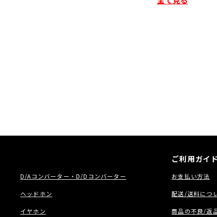
価格は市場最安でご
■ 仕様
〇 搭載パワーアンプ数 
〇 定格出力 125 W + 12
〇 実用最大出力 235 W（
〇 適合インピーダンス 4
〇 S/N 比 100 d
〇 周波数特性 10 Hz
〇 HDMI 端子 入力×
〇 映像入力端子 コン
〇 音声入力端子 アナ
〇 音声出力端子 11
〇 その他の端子
・ ネットワーク× 1
・ USB（フロント）×
ご利用ガイ
・ セットアップマイ
・ Bluetooth/Wi-
D/Aコンバーター・D/Dコンバーター
お支払い方法
・ FM アンテナ入力×
・ AM アンテナ入力×
ヘッドホン
配送/送料につ
・ RS-232C× 1
・ DC トリガー出力×
イヤホン
商品の不良/返
・ フラッシャー入力×