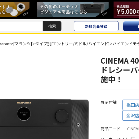
新規会員登録
marantz[マランツ]
タイプ別[エントリー/ミドル/ハイエンド]
ハイエンドモ
＞
＞
CINEMA 4
ドレシーバ
施中！
展示店舗:
梅田
金沢
商品コード:
CINEM