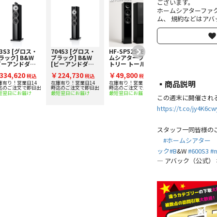
ございます。
ホームシアターファ
ム、 規約などはアバ
03S3 [グロス・
704S3 [グロス・
HF-SP525FB ホー
HF-SP525FW ホ
ラック] B&W
ブラック] B&W
ムシアターファク
ームシアターファ
ビーアンドダブ
[ビーアンドダブ
トリー トールボー
クトリー トールボ
ュ] トールボー
リュ] トールボー
イスピーカー [1
ーイスピーカー [1
334,620
￥224,730
￥49,800
￥49,800
スピーカー [1
税込
イスピーカー [1
税込
台] 下取り査定額
税込
台] 下取り査定額
税込
▪︎商品説明
] 下取り査定額
台] 下取り査定額
20%アップ実施
20%アップ実施
庫有り！営業日14
在庫有り！営業日14
在庫有り！営業日14
在庫有り！営業日14
迄のご注文で即日出
時迄のご注文で即日出
時迄のご注文で即日出
時迄のご注文で即日出
0%アップ実施
20%アップ実施
中！
中！
短翌日にお届け
最短翌日にお届け
最短翌日にお届け
最短翌日にお届け
！
中！
この週末に開催され
https://t.co/jy4K6c
スタッフ一同皆様の
#ホームシアター
ック
#B
&W
#600S3
#m
— アバック（公式） ホ