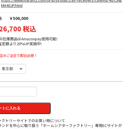
https://www.marantz.com/ja-jp/product/av-receivers/cinema-40/CINE
MA40JP.html
格
￥506,000
26,700 税込
料!在庫商品はAmazonpay使用可能!
定額より20%UP実施中!
時迄のご注文で即日出荷！
ートに入れる
ァクトリーサイトでのお買い物について
ランドを中心に取り扱う「ホームシアターファクトリー」専用ECサイトが