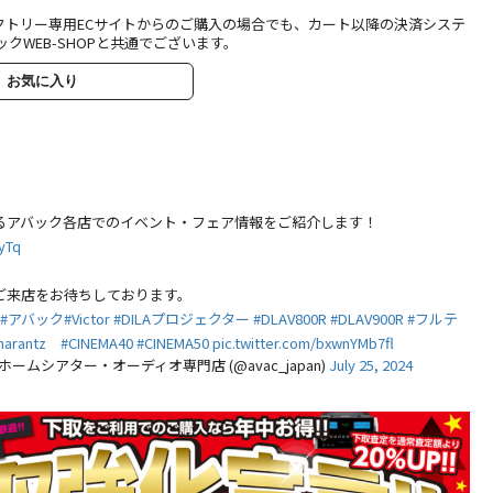
クトリー専用ECサイトからのご購入の場合でも、カート以降の決済システ
ックWEB-SHOPと共通でございます。
お気に入り
HF-8KAOC-10.0
702S3 [グロス・
[10m] Home
ブラック] B&W
theater Factory
[ビーアンドダブ
produced by
リュ] トールボー
￥68,090
￥386,100
avac [ホームシア
税込
イスピーカー [1
税込
ターファクトリ
台] 下取り査定額
在庫有り！営業日14
在庫有り！営業日14
時迄のご注文で即日出
時迄のご注文で即日出
ー]
20%アップ実施
最短翌日にお届け
最短翌日にお届け
8K60p/4K120p/48Gbps
中！
るアバック各店でのイベント・フェア情報をご紹介します！
対応光ファイバー
wyTq
HDMIケーブル
ご来店をお待ちしております。
#アバック
#Victor
#DILAプロジェクター
#DLAV800R
#DLAV900R
#フルテ
arantz
#CINEMA40
#CINEMA50
pic.twitter.com/bxwnYMb7fl
ームシアター・オーディオ専門店 (@avac_japan)
July 25, 2024