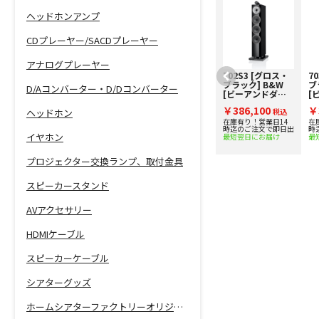
ヘッドホンアンプ
CDプレーヤー/SACDプレーヤー
アナログプレーヤー
HF-8KAOC-10.0
702S3 [グロス・
7
[10m] Home
ブラック] B&W
ブ
D/Aコンバーター・D/Dコンバーター
theater Factory
[ビーアンドダブ
[
produced by
リュ] トールボー
リ
￥68,090
￥386,100
￥
avac [ホームシア
税込
イスピーカー [1
税込
イ
ヘッドホン
ターファクトリ
台] 下取り査定額
台
在庫有り！営業日14
在庫有り！営業日14
在
時迄のご注文で即日出
時迄のご注文で即日出
時
ー]
20%アップ実施
2
イヤホン
最短翌日にお届け
最短翌日にお届け
最
8K60p/4K120p/48Gbps
中！
中
対応光ファイバー
HDMIケーブル
プロジェクター交換ランプ、取付金具
スピーカースタンド
AVアクセサリー
HDMIケーブル
スピーカーケーブル
シアターグッズ
ホームシアターファクトリーオリジナル商品