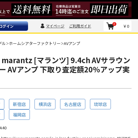
0
マイページ
ご利用ガイド
￥0
ログイン
デル
ホームシアターファクトリー
AVアンプ
＞
＞
0 marantz [マランツ] 9.4ch AVサラウン
ー AVアンプ 下取り査定額20%アップ実
店
新宿店
横浜店
名古屋店
琉球店
店
福岡店
A40