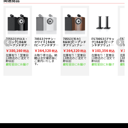
関連商品
705S3 [グロス・
705S3 [サテン・
705S3 [モカ]
FS700S3 [ブラッ
FS70
ブラック] B&W
ホワイト] B&W
B&W [ビーアンド
ク] B&W [ビーア
ー] 
[ビーアンドダブリ
[ビーアンドダブリ
ダブリュ] ブック
ンドダブリュ] ス
ンドダ
ュ] ブックシェル
ュ] ブックシェル
シェルフスピーカ
ピーカースタンド
ピー
￥380,160
￥364,320
￥364,320
￥103,356
￥10
込
税込
税込
税込
税込
フスピーカー [ペ
フスピーカー [ペ
ー [ペア] 下取り査
[ペア]
[ペア
ア] 下取り査定額
ア] 下取り査定額
定額20%アップ実
在庫有り！営業日
お取り寄せ品。納
在庫有り！営業日
在庫有り！営業日
在庫
20%アップ実施
20%アップ実施
施中！
14時迄のご注文で
期は注文確認後に
14時迄のご注文で
14時迄のご注文で
14時
中！
即日出
中！
ご案内いたしま
即日出
即日出
即日
す。
最短翌日にお届け
最短翌日にお届け
最短翌日にお届け
最短
■ 概要
卓越した性能と手の届く価格： 700シリーズは、フラッグシップモデルである
「800 Series Diamond」譲りの卓越した性能を現実的な価格と設置しやすいパ
ッケージングで提供します。
700シリーズは、その優れたパフォーマンスを実現するために、可能な限り
800 Series Diamondのテクノロジーを取り入れ、このクラスにおける音響性能
を再定義してきました。
700シリーズは様々なユースケースに対応するオールラウンダーです。 6つのス
テレオスピーカーと 2つのセンタースピーカーからなる、当社の製品の中でも
最も幅広いラインアップを取りそろえています。 Hi-Fiオーディオやホームシア
ターの愛好家だけでなく、家族と過ごす時間のために、優れたパフォーマンス