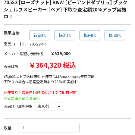
705S3 [ローズナット] B&W [ビーアンドダブリュ] ブック
シェルフスピーカー [ペア] 下取り査定額20%アップ実施
中！
展示店舗:
新宿店
横浜店
梅田店
福岡店
商品コード:
705S3MR
メーカー希望小売価格
￥539,000
￥364,320 税込
販売価格
¥5,000以上で送料無料!在庫商品はAmazonpay使用可能!
下取りの場合は通常査定額より20%UP実施中!
在庫有り！営業日14時迄のご注文で即日出荷！
翌日に東京都にお届け
お届け地域を選択
数量