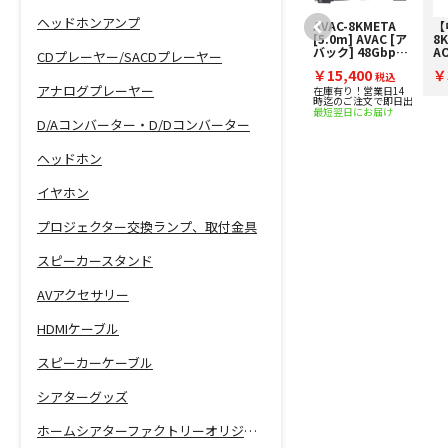
ヘッドホンアンプ
【中古】AVAC-
AVAC-8KMETA
【
8K-
[5.0m] AVAC [ア
8K
AOC/10.0m【コ
バック] 48Gbps
A
CDプレーヤー/SACDプレーヤー
ード01-10044】
対応HDMIケーブ
ー
￥37,400
￥15,400
￥
48Gbps対応
税込
ル
税込
4
アナログプレーヤー
HDMIケーブル
H
在庫有り！営業日14
時迄のご注文で即日出
最短翌日にお届け
D/Aコンバーター・D/Dコンバーター
ヘッドホン
イヤホン
プロジェクター交換ランプ、取付金具
スピーカースタンド
AVアクセサリー
HDMIケーブル
スピーカーケーブル
シアターグッズ
ホームシアターファクトリーオリジナル商品