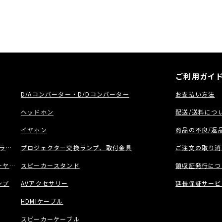
ご利用ガイ
D/Aコンバーター・D/Dコンバーター
お支払い方法
ヘッドホン
配送/送料につ
イヤホン
商品の不良/返
ラック
プロジェクター交換ランプ、取付金具
ご注文の取り消
ヤー/ネットワーク機能付きCDプレーヤー
スピーカースタンド
領収証発行につ
ンプ
AVアクセサリー
延長保証サービ
HDMIケーブル
スピーカーケーブル