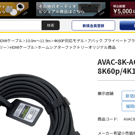
新規会員登録
HDMIケーブル
10.0m〜11.9m
4K60P対応モデル
アバック プライベートブ
＞
＞
＞
リー
HDMIケーブル
ホームシアターファクトリーオリジナル商品
＞
＞
AVAC-8K-A
8K60p/4
展示店舗:
新宿
福岡
商品コード:
AVAC8
メーカー希望小売価