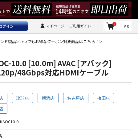
0
マイページ
ご利用ガイド
￥0
ログイン
ランド製品
いつでもお得なクーポン対象商品はこちら！
＞
＞
OC-10.0 [10.0m] AVAC [アバック]
K120p/48Gbps対応HDMIケーブル
店
琉球店
横浜店
名古屋店
梅田店
店
KAOC10-0
格