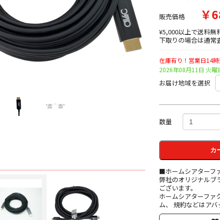
￥6
販売価格
¥5,000以上で送料無
下取りの場合は通常査
在庫有り！営業日14
2026年08月11日 
お届け地域を選択
数量
カ
■ホームシアターフ
弊社のオリジナルブ
ございます。
ホームシアターファ
ム、 規約などはアバ