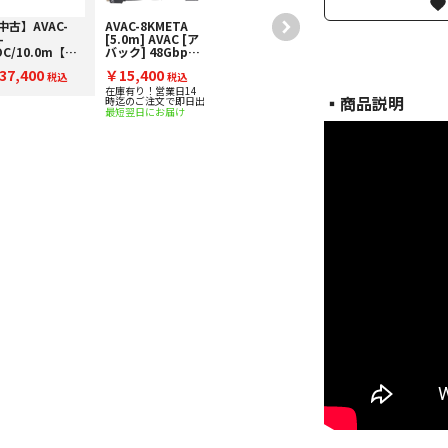
中古】AVAC-
AVAC-8KMETA
-
[5.0m] AVAC [ア
OC/10.0m【コ
バック] 48Gbps
ド01-10044】
対応HDMIケーブ
37,400
￥15,400
8Gbps対応
税込
ル
税込
DMIケーブル
在庫有り！営業日14
▪︎商品説明
時迄のご注文で即日出
最短翌日にお届け