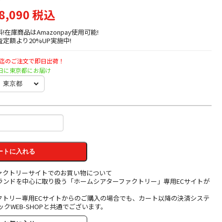
8,090 税込
料!在庫商品はAmazonpay使用可能!
定額より20%UP実施中!
時迄のご注文で即日出荷！
火曜日に東京都にお届け
ートに入れる
ァクトリーサイトでのお買い物について
ランドを中心に取り扱う「ホームシアターファクトリー」専用ECサイトが
クトリー専用ECサイトからのご購入の場合でも、カート以降の決済システ
ックWEB-SHOPと共通でございます。