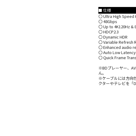
■ 仕様
〇 Ultra High Speed
〇 48Gbps
〇 Up to 4K120Hz & 
〇 HDCP2.3
〇 Dynamic HDR
〇 Variable Refresh 
〇 Enhanced audio re
〇 Auto Low Latency
〇 Quick Frame Trans
※BDプレーヤー、
ん。
※ケーブルには方向性
クターやテレビを「D