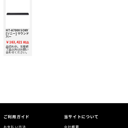
・ Spotify Connect
・ Airplay 2
〇 詳細
・ Wireless Dolby Atmos® Soundbar
〇 ドライブユニット
・ 19 mm チタンドーム・トゥイーター x3
・ 50 mm ウォーブン・グラスファイバーコーン・バス／ミッドレンジ x6
・ 50 mm ウォーブン・グラスファイバーコーン・アトモスドライブユニット
HT-A7000 SONY
[ソニー] サウンド
x2
バー
・ 100 mm ロープロファイル・バスユニット x 2
〇 周波数レスポンス 43 Hz- 48 kHz
￥163,421
税込
〇 出力電力 400 W
品切れ中。生産終
了品以外はお問い
〇 入力電圧 100 V - 240 V, 50/60 Hz
合わせください。
〇 定格消費電力 2W未満（スタンバイ時）*
〇 接続端子
・ HDMI eARC x 1
・ 光デジタル入力 x 1
・ イーサネット（RJ45） x 1
・USB-C（サービス用） x 1
〇 ブルートゥース
・Bluetooth 5, class 2
・AptX™ Adaptive
・AAC
・SBC
〇 AirPlay 2 対応デバイス
・iOS 11.4以降のiPhone, iPad, and iPod touch, tvOS 11.4以降のApple TV
4K/Apple TV（第4世代）, iTunes12.8以降のMac/PC
〇 仕上げ ブラック
〇 外形寸法 幅:1210 mm 高さ: 65 mm 奥行き: 140 mm
ご利用ガイド
当サイトについて
〇 重量 6.5 kg
お支払い方法
会社概要