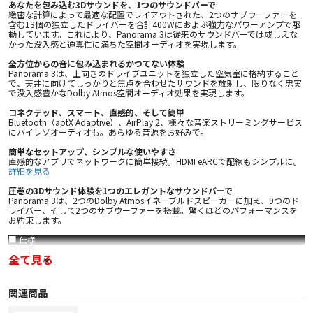
あなたを包み込む3Dサウンドを、1つのサウンドバーで
緻密な計算によって最適な配置でレイアウトされた、2つのサブウーファーを
含む13個の独立したドライバーを合計400Wにおよぶ強力なパワーアンプで駆
動しています。これにより、Panorama 3は従来のサウンドバーでは成しえな
かった没入感と迫真性に満ちた空間オーディオを実現します。
全方位からの音に包み込まれるかつてない体験
Panorama 3は、上向きのドライブユニットを独立した空気室に格納すること
で、天井に向けてしっかりと焦点を合わせたサウンドを放射し、限りなく忠実
で没入感豊かなDolby Atmos空間オーディオ効果を実現します。
コネクテッド、スマート、直感的、そして簡単
Bluetooth（aptX Adaptive）、AirPlay 2、様々な音楽ストリーミングサービス
にハイレゾオーディオも。あらゆる音源をお好みで。
簡単なセットアップ、シンプルな使いやすさ
直感的なアプリでネットワークに簡単接続。HDMI eARCで配線もシンプルに。
詳細を見る
圧巻の3Dサウンド体験を1つのエレガントなサウンドバーで
Panorama 3は、2つのDolby Atmosイネーブルドスピーカーに加え、9つのド
ライバー、そして2つのサブウーファーを搭載。驚くほどのパフォーマンスを
お約束します。
■ 仕様
〇 特長
全て見る
・ HDMI eARC
・ Dolby Atmos® 3.1.2システム
・ Dolby® True HD
・ Bowers & Wilkins Music アプリ
関連商品
・ Alexa対応
・ Bluetooth