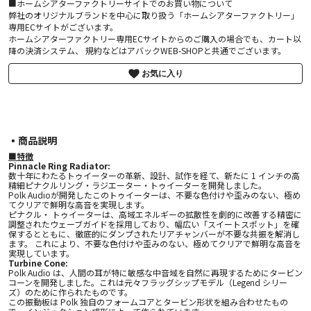
■ホームシアターファクトリーサイトでのお買い物について
弊社のオリジナルブランドを中心に取り扱う「ホームシアターファクトリー」
専用ECサイトがございます。
ホームシアターファクトリー専用ECサイトからのご購入の場合でも、カート以
降の決済システム、 規約などはアバックWEB-SHOPと共通でございます。
お気に入り
▪︎商品説明
■特徴
Pinnacle Ring Radiator:
数十年にわたるトゥイーターの革新、設計、試作を経て、新たに 1 インチの高
精細ピナクルリング・ラジエーター・トゥイーターを開発しました。
Polk Audioが開発したこのトゥイーターは、不要な色付けや歪みのない、極め
てクリアで鮮明な高音を実現します。
ピナクル・ トゥイーターは、高域エネルギーの拡散性を劇的に改善する精密に
調整されたウェーブガイドを採用しており、幅広い「スイートスポット」を確
保するとともに、徹底的にダンプされたリアチャンバーが不要な共振を解消し
ます。 これにより、不要な色付けや歪みのない、極めてクリアで鮮明な高音を
実現しています。
Turbine Cone:
Polk Audio は、人間の耳が特に敏感な中音域を自然に再現するためにタービン
コーンを開発しました。これは元々フラッグシップモデル（Legend シリー
ズ）のために作られたものです。
この振動板は Polk 独自のフォームコアとタービン形状を組み合わせたもの