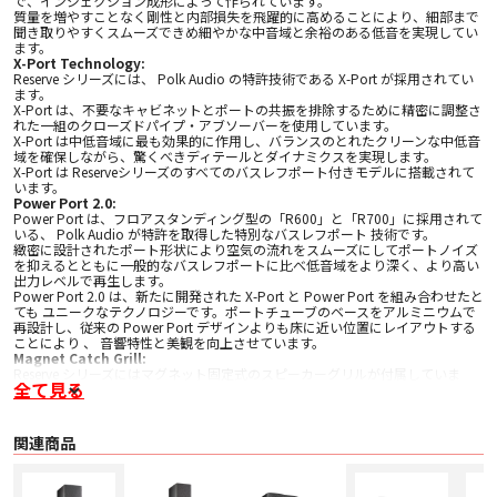
で、インジェクション成形によって作られています。
質量を増やすことなく剛性と内部損失を飛躍的に高めることにより、細部まで
聞き取りやすくスムーズできめ細やかな中音域と余裕のある低音を実現してい
ます。
X-Port Technology:
Reserve シリーズには、 Polk Audio の特許技術である X-Port が採用されてい
ます。
X-Port は、不要なキャビネットとポートの共振を排除するために精密に調整さ
れた一組のクローズドパイプ・アブソーバーを使用しています。
X-Port は中低音域に最も効果的に作用し、バランスのとれたクリーンな中低音
域を確保しながら、驚くべきディテールとダイナミクスを実現します。
X-Port は Reserveシリーズのすべてのバスレフポート付きモデルに搭載されて
います。
Power Port 2.0:
Power Port は、フロアスタンディング型の「R600」と「R700」に採用されて
いる、 Polk Audio が特許を取得した特別なバスレフポート 技術です。
緻密に設計されたポート形状により空気の流れをスムーズにしてポートノイズ
を抑えるとともに一般的なバスレフポートに比べ低音域をより深く、より高い
出力レベルで再生します。
Power Port 2.0 は、新たに開発された X-Port と Power Port を組み合わせたと
ても ユニークなテクノロジーです。ポートチューブのベースをアルミニウムで
再設計し、従来の Power Port デザインよりも床に近い位置にレイアウトする
ことにより 、 音響特性と美観を向上させています。
Magnet Catch Grill:
Reserve シリーズにはマグネット固定式のスピーカーグリルが付属していま
全て見る
す。
スピーカー本体にグリルを挿し込むための穴を設ける必要がなく、クリーンな
外観を損なうことがありません。 ブラウン、ブラックのスピーカーにはダーク
グレー、ホワイトのスピーカーにはライトグレーのグリルが付属しています。
関連商品
Premium Terminal:
端子には締めやすくケーブルを確実に固定できるスピーカーターミナルを採
用。