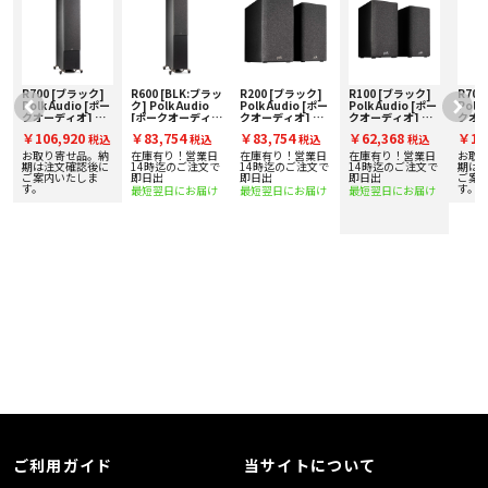
バナナプラグ、 Y ラグにも対応しています。 シリーズ最上位モデルの
「R700」は高域用、低域用の端子が独立しており、バイワイヤリング接続や
バイアンプ駆動が可能です。
■仕様
○ トランスデューサー
・ 1インチ ピナクル リング ラジエーター トゥイーター
R700 [ブラック]
R600 [BLK:ブラッ
R200 [ブラック]
R100 [ブラック]
R700
ー
Polk Audio [ポー
ク] Polk Audio
Polk Audio [ポー
Polk Audio [ポー
Polk
・ 4インチ タービンコーン ミッド／ウーファー×4
クオーディオ] ト
[ポークオーディ
クオーディオ] ブ
クオーディオ] ブ
クオー
○ エンクロージャー形式 密閉型
ールボーイスピー
オ] トールボーイ
ックシェルフスピ
ックシェルフスピ
ール
￥106,920
￥83,754
￥83,754
￥62,368
￥10
○ 再生周波数範囲 50Hz - 50kHz
税込
税込
税込
税込
取
カー [1本] 下取り
スピーカー [1本]
ーカー [ペア] 下取
ーカー [ペア] 下取
カー 
○ 周波数レスポンス（-3dB） 75Hz - 35kHz
ッ
査定額20%アップ
下取り査定額20%
り査定額20%アッ
り査定額20%アッ
査定額
お取り寄せ品。納
在庫有り！営業日
在庫有り！営業日
在庫有り！営業日
お取
実施中！
アップ実施中！
プ実施中！
プ実施中！
実施
で
期は注文確認後に
14時迄のご注文で
14時迄のご注文で
14時迄のご注文で
期は
○ 最小インピーダンス 3.9Ω
ご案内いたしま
即日出
即日出
即日出
ご案
○ 感度 (2.83V/1m) 87dB
す。
す。
最短翌日にお届け
最短翌日にお届け
最短翌日にお届け
○ クロスオーバー周波数 1400Hz / 2700Hz
○ カラー ブラウン / ブラック
○ 外形寸法（W×H×D） 762mm × 141mm × 188mm
○ 質量（1台） 9kg
○ 付属品
・ 取扱説明書、保証書、グリル（マグネット式）、壁掛け用テンプレート
ご利用ガイド
当サイトについて