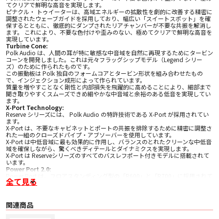
てクリアで鮮明な高音を実現します。
ピナクル・ トゥイーターは、高域エネルギーの拡散性を劇的に改善する精密に
調整されたウェーブガイドを採用しており、幅広い「スイートスポット」を確
保するとともに、徹底的にダンプされたリアチャンバーが不要な共振を解消し
ます。 これにより、不要な色付けや歪みのない、極めてクリアで鮮明な高音を
実現しています。
Turbine Cone:
Polk Audio は、人間の耳が特に敏感な中音域を自然に再現するためにタービン
コーンを開発しました。これは元々フラッグシップモデル（Legend シリー
ズ）のために作られたものです。
この振動板は Polk 独自のフォームコアとタービン形状を組み合わせたもの
で、インジェクション成形によって作られています。
質量を増やすことなく剛性と内部損失を飛躍的に高めることにより、細部まで
聞き取りやすくスムーズできめ細やかな中音域と余裕のある低音を実現してい
ます。
X-Port Technology:
Reserve シリーズには、 Polk Audio の特許技術である X-Port が採用されてい
ます。
X-Port は、不要なキャビネットとポートの共振を排除するために精密に調整さ
れた一組のクローズドパイプ・アブソーバーを使用しています。
X-Port は中低音域に最も効果的に作用し、バランスのとれたクリーンな中低音
域を確保しながら、驚くべきディテールとダイナミクスを実現します。
X-Port は Reserveシリーズのすべてのバスレフポート付きモデルに搭載されて
います。
Power Port 2.0:
Power Port は、フロアスタンディング型の「R600」と「R700」に採用されて
全て見る
いる、 Polk Audio が特許を取得した特別なバスレフポート 技術です。
緻密に設計されたポート形状により空気の流れをスムーズにしてポートノイズ
を抑えるとともに一般的なバスレフポートに比べ低音域をより深く、より高い
出力レベルで再生します。
関連商品
Power Port 2.0 は、新たに開発された X-Port と Power Port を組み合わせたと
ても ユニークなテクノロジーです。ポートチューブのベースをアルミニウムで