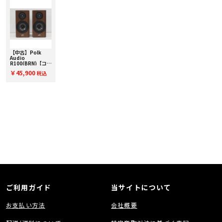
再設計し、従来の Power Port デザインよりも床に近い位置にレイアウトする
ことにより 、 音響特性と美観を向上させています。
Magnet Catch Grill:
Reserve シリーズにはマグネット固定式のスピーカーグリルが付属していま
す。
スピーカー本体にグリルを挿し込むための穴を設ける必要がなく、クリーンな
外観を損なうことがありません。 ブラウン、ブラックのスピーカーにはダーク
【中古】Polk
グレー、ホワイトのスピーカーにはライトグレーのグリルが付属しています。
Audio
Premium Terminal:
R100(BRN)【コー
端子には締めやすくケーブルを確実に固定できるスピーカーターミナルを採
ド01-14099】ブ
￥45,900
税込
用。
ックシェルフスピ
ーカー（ペア）
バナナプラグ、 Y ラグにも対応しています。 シリーズ最上位モデルの
「R700」は高域用、低域用の端子が独立しており、バイワイヤリング接続や
バイアンプ駆動が可能です。
■ 主な仕様
○ トランスデューサー
・ 1インチ ピナクル リング ラジエーター トゥイーター
・ 5.25インチ タービンコーン ミッド／ウーファー
○ エンクロージャー形式 リア X-Port
○ 再生周波数範囲 44Hz - 50kHz
○ 周波数レスポンス（-3dB） 58Hz - 39kHz
○ 最小インピーダンス 3.6Ω
○ 感度 (2.83V/1m) 86dB
○ クロスオーバー周波数 2700Hz
○ カラー ブラウン / ブラック / ホワイト
○ 外形寸法（W×H×D） 166mm × 324mm × 260mm
ご利用ガイド
当サイトについて
○ 質量（1台） 5.5kg
○ 付属品 取扱説明書、保証書、グリル（マグネット式）
お支払い方法
会社概要