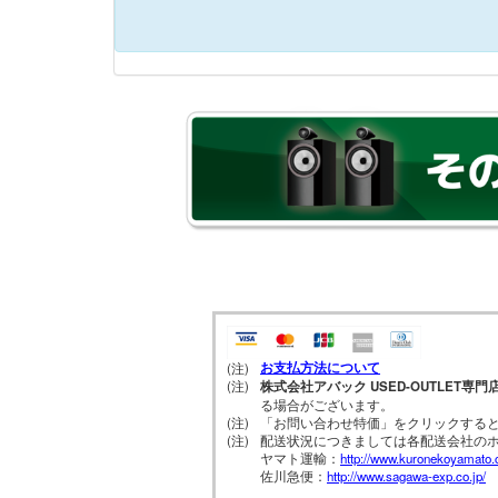
お支払方法について
(注)
(注)
株式会社アバック USED-OUTLET専門
る場合がございます。
(注)
「お問い合わせ特価」をクリックする
(注)
配送状況につきましては各配送会社の
ヤマト運輸：
http://www.kuronekoyamato.c
佐川急便：
http://www.sagawa-exp.co.jp/