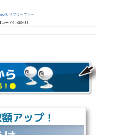
eb店
サブウーファー
【コード01-08043】