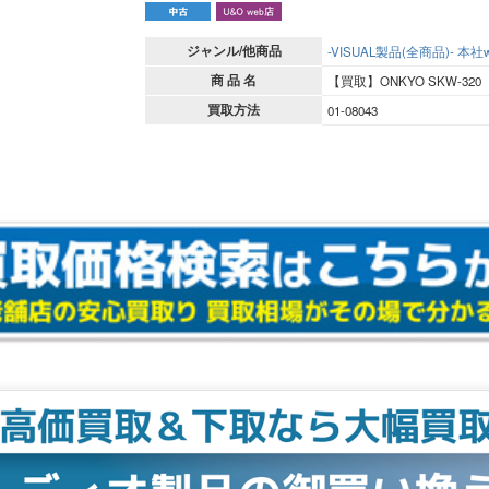
ジャンル/他商品
-VISUAL製品(全商品)-
本社w
商 品 名
【買取】ONKYO SKW-320
買取方法
01-08043