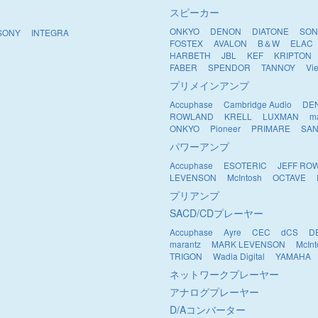
スピーカー
ONKYO
DENON
DIATONE
SON
SONY
INTEGRA
FOSTEX
AVALON
B＆W
ELAC
HARBETH
JBL
KEF
KRIPTON
FABER
SPENDOR
TANNOY
Vi
プリメインアンプ
Accuphase
Cambridge Audio
DE
ROWLAND
KRELL
LUXMAN
m
ONKYO
Pioneer
PRIMARE
SAN
パワーアンプ
Accuphase
ESOTERIC
JEFF RO
LEVENSON
McIntosh
OCTAVE
プリアンプ
SACD/CDプレーヤー
Accuphase
Ayre
CEC
dCS
D
marantz
MARK LEVENSON
McInt
TRIGON
Wadia Digital
YAMAHA
ネットワークプレーヤー
アナログプレーヤー
D/Aコンバーター