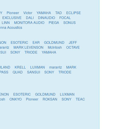
Y
Pioneer
Victor
YAMAHA
TAD
ECLIPSE
EXCLUSIVE
DALI
DINAUDIO
FOCAL
LINN
MONITORA AUDIO
PIEGA
SONUS
enna Acoustics
NON
ESOTERIC
EAR
GOLDMUND
JEFF
arantz
MARK LEVENSON
McIntosh
OCTAVE
SUI
SONY
TRIODE
YAMAHA
WLAND
KRELL
LUXMAN
marantz
MARK
PASS
QUAD
SANSUI
SONY
TRIODE
ENON
ESOTERIC
GOLDMUND
LUXMAN
osh
ONKYO
Pioneer
ROKSAN
SONY
TEAC