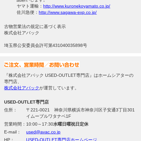
ヤマト運輸：
http://www.kuronekoyamato.co.jp/
佐川急便：
http://www.sagawa-exp.co.jp/
古物営業法の規定に基づく表示
株式会社アバック
埼玉県公安委員会許可第431040035898号
『株式会社アバック USED-OUTLET専門店』はホームシアターの
専門店、
株式会社アバック
が運営しています。
USED-OUTLET専門店
住所：
〒221-0021 神奈川県横浜市神奈川区子安通3丁目301
イムーブルワタナベ1F
営業時間：
10:00～17:30
水曜日曜祝日定休
E-mail：
used@avac.co.jp
HP：
USED-OUTLET専門店ホームページ