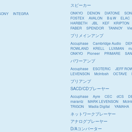
スピーカー
ONKYO
DENON
DIATONE
SON
SONY
INTEGRA
FOSTEX
AVALON
B＆W
ELAC
HARBETH
JBL
KEF
KRIPTON
FABER
SPENDOR
TANNOY
Vi
プリメインアンプ
Accuphase
Cambridge Audio
DE
ROWLAND
KRELL
LUXMAN
m
ONKYO
Pioneer
PRIMARE
SAN
パワーアンプ
Accuphase
ESOTERIC
JEFF RO
LEVENSON
McIntosh
OCTAVE
プリアンプ
SACD/CDプレーヤー
Accuphase
Ayre
CEC
dCS
D
marantz
MARK LEVENSON
McInt
TRIGON
Wadia Digital
YAMAHA
ネットワークプレーヤー
アナログプレーヤー
D/Aコンバーター