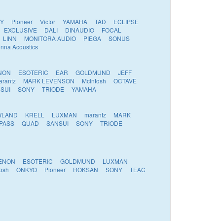
Y
Pioneer
Victor
YAMAHA
TAD
ECLIPSE
EXCLUSIVE
DALI
DINAUDIO
FOCAL
LINN
MONITORA AUDIO
PIEGA
SONUS
enna Acoustics
NON
ESOTERIC
EAR
GOLDMUND
JEFF
arantz
MARK LEVENSON
McIntosh
OCTAVE
SUI
SONY
TRIODE
YAMAHA
WLAND
KRELL
LUXMAN
marantz
MARK
PASS
QUAD
SANSUI
SONY
TRIODE
ENON
ESOTERIC
GOLDMUND
LUXMAN
osh
ONKYO
Pioneer
ROKSAN
SONY
TEAC