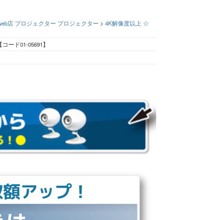
eb店
プロジェクター
プロジェクター
>
4K解像度以上
☆
R【コード01-05691】