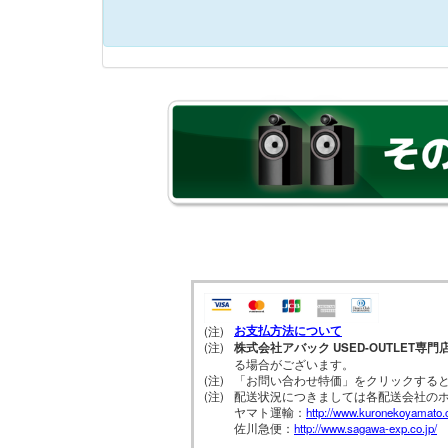
お支払方法について
(注)
(注)
株式会社アバック USED-OUTLET専門
る場合がございます。
(注)
「お問い合わせ特価」をクリックする
(注)
配送状況につきましては各配送会社の
ヤマト運輸：
http://www.kuronekoyamato.c
佐川急便：
http://www.sagawa-exp.co.jp/