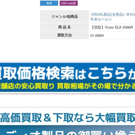
-VISUAL製品(全商品)-
本社w
ジャンル/他商品
年末セール☆
商 品 名
【買取】Victor DLA-X990
買取方法
01-05691