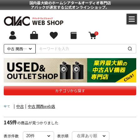
国内最大級のホームシアター&オーディオ専門店
アバックが運営する公式オンラインショップ。
0
ついて
中古 関西web店
に基づく表記
ポリシー
カテゴリから探す
|
中古
|
中古 関西web店
全て
145件
の商品が見つかりました
表示件数
表示順