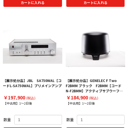
カートに入れる
カートに入れる
【展示処分品】JBL SA750WAL【コ
【展示処分品】GENELEC F Two
ードL-SA750WAL】プリメインアンプ
F2BMM ブラック F2BMM【コード
N-F2BMM】アクティブサブウーファ
ー
￥197,900
￥184,900
(税込)
(税込)
【中古用】1～2日後
【中古用】1～2日後
数量
数量