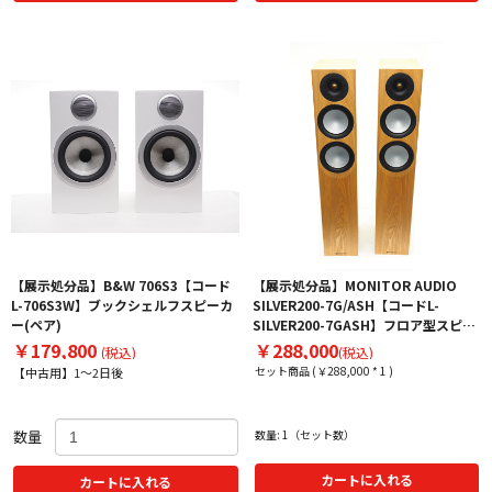
【展示処分品】B&W 706S3【コード
【展示処分品】MONITOR AUDIO
L-706S3W】ブックシェルフスピーカ
SILVER200-7G/ASH【コードL-
ー(ペア)
SILVER200-7GASH】フロア型スピー
カー（ペア）
￥179,800
￥288,000
(税込)
(税込)
セット商品 (￥288,000 * 1 )
【中古用】1～2日後
数量
数量: 1（セット数）
カートに入れる
カートに入れる