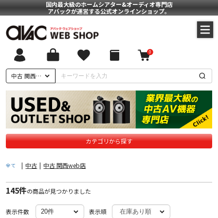
国内最大級のホームシアター&オーディオ専門店
アバックが運営する公式オンラインショップ。
0
ついて
中古 関西web店
に基づく表記
ポリシー
カテゴリから探す
|
中古
|
中古 関西web店
全て
145件
の商品が見つかりました
表示件数
表示順