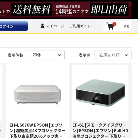
0
マイページ
ご利用ガイド
￥0
ログイン
表示件数
表示順
EH-LS670W EPSON [エプソ
EF-61 [スモークアイスグリー
ー
ン] 超短焦点4Kプロジェクター
ン] EPSON [エプソン] Full HD
査
下取り査定額20%アップ実施
液晶プロジェクター 下取り査