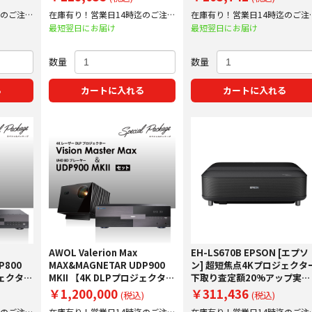
ップ実施中！
迄のご注文
在庫有り！営業日14時迄のご注文
在庫有り！営業日14時迄のご注
で即日出荷！
で即日出荷！
最短翌日にお届け
最短翌日にお届け
数量
数量
る
カートに入れる
カートに入れる
AWOL Valerion Max
EH-LS670B EPSON [エプソ
P800
MAX&MAGNETAR UDP900
ン] 超短焦点4Kプロジェクタ
ジェクター
MKII 【4K DLPプロジェクター
下取り査定額20%アップ実施
ーのスペシ
とUHD BDプレーヤーのスペシ
中！
￥1,200,000
￥311,436
(税込)
(税込)
でジンバ
ャルセット！更に限定でジンバ
迄のご注文
在庫有り！営業日14時迄のご注文
在庫有り！営業日14時迄のご注