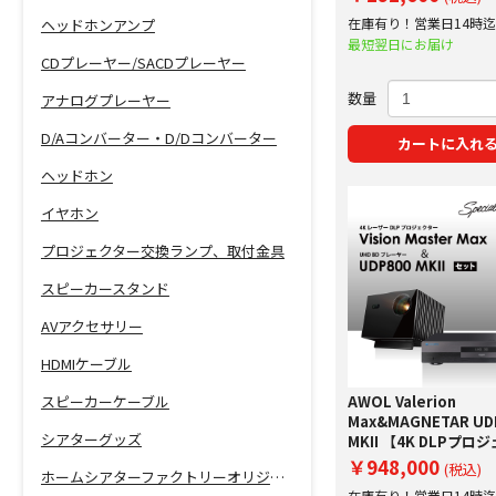
プ実施中！
在庫有り！営業日14時
ヘッドホンアンプ
で即日出荷！
最短翌日にお届け
CDプレーヤー/SACDプレーヤー
数量
アナログプレーヤー
D/Aコンバーター・D/Dコンバーター
カートに入れ
ヘッドホン
イヤホン
プロジェクター交換ランプ、取付金具
スピーカースタンド
AVアクセサリー
HDMIケーブル
AWOL Valerion
スピーカーケーブル
Max&MAGNETAR UD
シアターグッズ
MKII 【4K DLPプロ
とUHD BDプレーヤ
￥948,000
(税込)
ホームシアターファクトリーオリジナル商品
ャルセット！更に限定
在庫有り！営業日14時