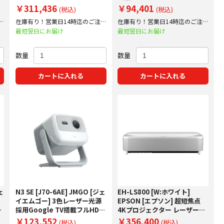
中！
定額20%アップ実施中！
￥311,436
￥94,401
(税込)
(税込)
文
在庫有り！営業日14時迄のご注文
在庫有り！営業日14時迄のご注文
で即日出荷！
で即日出荷！
最短翌日にお届け
最短翌日にお届け
数量
数量
カートに入れる
カートに入れる
ェ
N3 SE [J70-6AE] JMGO [ジェ
EH-LS800 [W:ホワイト]
イエムゴー] 3色レーザー光源
EPSON [エプソン] 超短焦点
ジ
採用Google TV搭載フルHDプ
4Kプロジェクター レーザー光
ア
ロジェクター 下取り査定額
源 下取り査定額20%アップ実
￥123,552
￥356,400
(税込)
(税込)