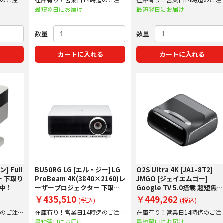
ルスタンド付き！】
で即日出荷！
で即日出荷！
最短翌日にお届け
最短翌日にお届け
数量
数量
る
カートに入れる
カートに入れる
] Full
BU50RG LG [エル・ジー] LG
O2S Ultra 4K [JA1-8T2]
ー 下取り
ProBeam 4K(3840×2160)レ
JMGO [ジェイエムゴー]
施中！
ーザープロジェクター 下取り
Google TV 5.0搭載 超短焦
査定額20%アップ実施中！
プロジェクター 下取り査定額
￥435,510
￥449,262
(税込)
(税込)
20%アップ実施中！
迄のご注文
在庫有り！営業日14時迄のご注文
在庫有り！営業日14時迄のご注
で即日出荷！
で即日出荷！
最短翌日にお届け
最短翌日にお届け