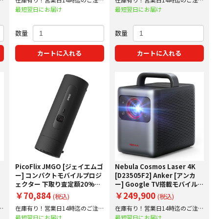
で即日出荷！
で即日出荷！
最短翌日にお届け
最短翌日にお届け
数量
数量
カートに入れる
カートに入れる
PicoFlix JMGO [ジェイエムゴ
Nebula Cosmos Laser 4K
ー] コンパクトモバイルプロジ
[D23505F2] Anker [アンカ
点
ェクター 下取り査定額20%ア
ー] Google TV搭載モバイルプ
ップ実施中！
ロジェクター 下取り査定額
￥70,884
￥249,900
(税込)
(税込)
20%アップ実施中！
文
在庫有り！営業日14時迄のご注文
在庫有り！営業日14時迄のご注文
で即日出荷！
で即日出荷！
最短翌日にお届け
最短翌日にお届け