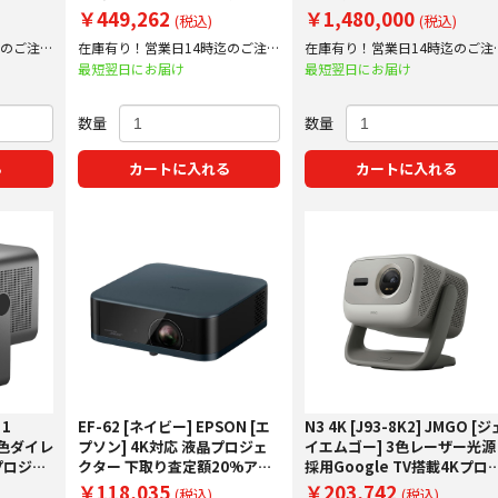
0%アッ
ェクター 下取り査定額20%ア
定額20%アップ実施中！
￥449,262
￥1,480,000
(税込)
(税込)
ップ実施中！
迄のご注文
在庫有り！営業日14時迄のご注文
在庫有り！営業日14時迄のご注
で即日出荷！
で即日出荷！
最短翌日にお届け
最短翌日にお届け
数量
数量
る
カートに入れる
カートに入れる
 1
EF-62 [ネイビー] EPSON [エ
N3 4K [J93-8K2] JMGO [ジ
 3色ダイレ
プソン] 4K対応 液晶プロジェ
イエムゴー] 3色レーザー光源
プロジェ
クター 下取り査定額20%アッ
採用Google TV搭載4Kプロ
0%アッ
プ実施中！
ェクター 下取り査定額20%
￥118,035
￥203,742
(税込)
(税込)