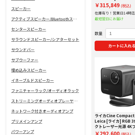
クター 下取り査定額2
￥315,849
(税込)
スピーカー
プ実施中！
在庫有り！営業日14時
で即日出荷！
最短翌日にお届け
アクティブスピーカー/Bluetoothスピーカー
センタースピーカー
数量
サラウンドスピーカー/シアターセット
カートに入れ
サウンドバー
サブウーファー
埋め込みスピーカー
イネーブルドスピーカー
ファニチャーラック/オーディオラック
ストリーミングオーディオプレーヤー/ネットワーク機能付きCDプレーヤー
ネットワーク付きオーディオアンプ
ライカCine Compact
Leica [ライカ] RGB
プリメインアンプ
クトレーザー光源 4K
パワーアンプ
クター 下取り査定額2
￥292,600
(税込)