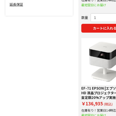
ルスタンド付き！】
延長保証
で即日出荷！
最短翌日にお届け
数量
カートに入れ
EF-71 EPSON [エプソン
HD 液晶プロジェクタ
査定額20%アップ実
￥136,935
(税込)
在庫有り！営業日14時
で即日出荷！
最短翌日にお届け