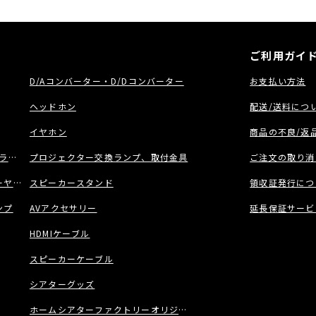
ご利用ガイ
D/Aコンバーター・D/Dコンバーター
お支払い方法
ヘッドホン
配送/送料につ
イヤホン
商品の不良/返
ラック
プロジェクター交換ランプ、取付金具
ご注文の取り消
ヤー/ネットワーク機能付きCDプレーヤー
スピーカースタンド
領収証発行につ
ンプ
AVアクセサリー
延長保証サービ
HDMIケーブル
スピーカーケーブル
シアターグッズ
ホームシアターファクトリーオリジナル商品