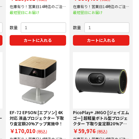
20%アップ実施中！
施中！
文
在庫有り！営業日14時迄のご注文
在庫有り！営業日14時迄のご注文
で即日出荷！
で即日出荷！
最短翌日にお届け
最短翌日にお届け
数量
数量
カートに入れる
カートに入れる
EF-72 EPSON [エプソン] 4K
PicoPlay+ JMGO [ジェイエム
ー
対応 液晶プロジェクター 下取
ゴー] 超軽量ボトル型プロジェ
り査定額20%アップ実施中！
クター 下取り査定額20%アッ
プ実施中！
￥170,010
￥59,976
(税込)
(税込)
文
在庫有り！営業日14時迄のご注文
在庫有り！営業日14時迄のご注文