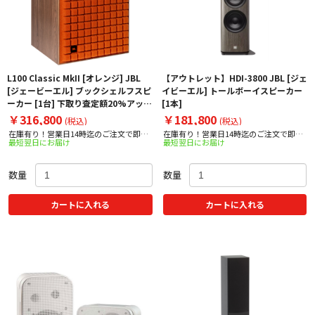
L100 Classic MkII [オレンジ] JBL
【アウトレット】HDI-3800 JBL [ジェ
[ジェービーエル] ブックシェルフスピ
イビーエル] トールボーイスピーカー
ーカー [1台] 下取り査定額20%アップ
[1本]
実施中！
￥316,800
￥181,800
(税込)
(税込)
在庫有り！営業日14時迄のご注文で即日
在庫有り！営業日14時迄のご注文で即日
最短翌日にお届け
最短翌日にお届け
出荷！
出荷！
数量
数量
カートに入れる
カートに入れる