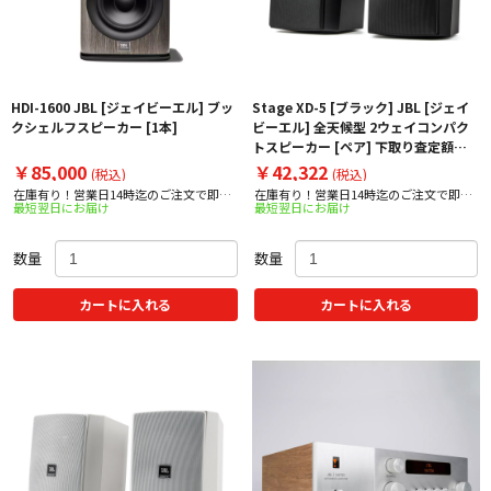
HDI-1600 JBL [ジェイビーエル] ブッ
Stage XD-5 [ブラック] JBL [ジェイ
クシェルフスピーカー [1本]
ビーエル] 全天候型 2ウェイコンパク
トスピーカー [ペア] 下取り査定額
20%アップ実施中！
￥85,000
￥42,322
(税込)
(税込)
在庫有り！営業日14時迄のご注文で即日
在庫有り！営業日14時迄のご注文で即日
最短翌日にお届け
最短翌日にお届け
出荷！
出荷！
数量
数量
カートに入れる
カートに入れる