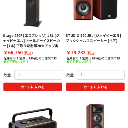
Stage 280F [エスプレッソ] JBL [ジ
STUDIO 620 JBL [ジェイビーエル]
ェイビーエル] トールボーイスピーカ
ブックシェルフスピーカー [ペア]
ー [1本] 下取り査定額20%アップ実施
中！
￥66,750
￥79,233
(税込)
(税込)
在庫有り！営業日14時迄のご注文で即日
在庫有り！営業日14時迄のご注文で即日
最短翌日にお届け
最短翌日にお届け
出荷！
出荷！
数量
数量
カートに入れる
カートに入れる