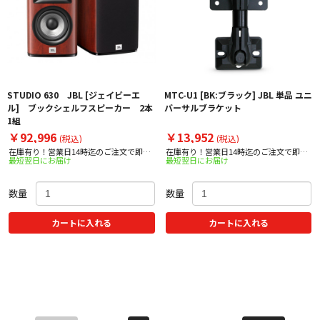
STUDIO 630 JBL [ジェイビーエ
MTC-U1 [BK:ブラック] JBL 単品 ユニ
ル] ブックシェルフスピーカー 2本
バーサルブラケット
1組
￥92,996
￥13,952
(税込)
(税込)
在庫有り！営業日14時迄のご注文で即日
在庫有り！営業日14時迄のご注文で即日
最短翌日にお届け
最短翌日にお届け
出荷！
出荷！
数量
数量
カートに入れる
カートに入れる