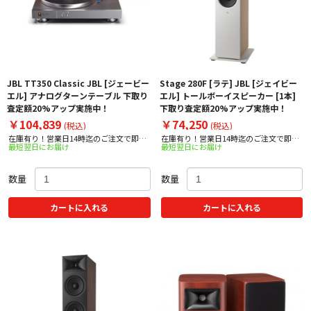
JBL TT350 Classic JBL [ジェービー
Stage 280F [ラテ] JBL [ジェイビー
エル] アナログターンテーブル 下取り
エル] トールボーイスピーカー [1本]
査定額20%アップ実施中！
下取り査定額20%アップ実施中！
￥104,839
￥74,250
(税込)
(税込)
在庫有り！営業日14時迄のご注文で即日
在庫有り！営業日14時迄のご注文で即日
最短翌日にお届け
最短翌日にお届け
出荷！
出荷！
数量
数量
カートに入れる
カートに入れる