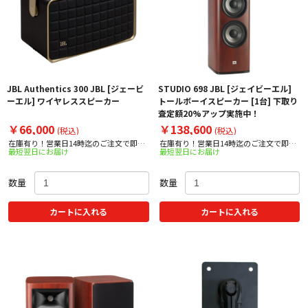
JBL Authentics 300 JBL [ジェービ
STUDIO 698 JBL [ジェイビーエル]
ーエル] ワイヤレススピーカー
トールボーイスピーカー [1台] 下取り
査定額20%アップ実施中！
￥66,000
￥138,600
(税込)
(税込)
在庫有り！営業日14時迄のご注文で即日
在庫有り！営業日14時迄のご注文で即日
最短翌日にお届け
最短翌日にお届け
出荷！
出荷！
数量
数量
カートに入れる
カートに入れる