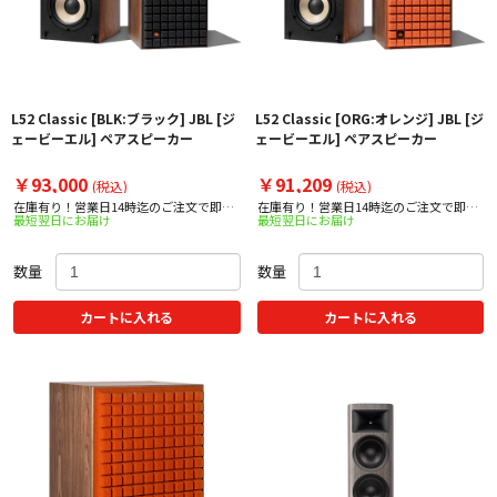
L52 Classic [BLK:ブラック] JBL [ジ
L52 Classic [ORG:オレンジ] JBL [ジ
ェービーエル] ペアスピーカー
ェービーエル] ペアスピーカー
￥93,000
￥91,209
(税込)
(税込)
在庫有り！営業日14時迄のご注文で即日
在庫有り！営業日14時迄のご注文で即日
最短翌日にお届け
最短翌日にお届け
出荷！
出荷！
数量
数量
カートに入れる
カートに入れる