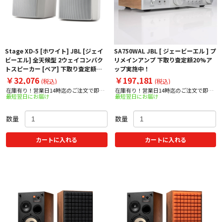
Stage XD-5 [ホワイト] JBL [ジェイ
SA750WAL JBL [ ジェービーエル ] プ
ビーエル] 全天候型 2ウェイコンパク
リメインアンプ 下取り査定額20%ア
トスピーカー [ペア] 下取り査定額
ップ実施中！
20%アップ実施中！
￥32,076
￥197,181
(税込)
(税込)
在庫有り！営業日14時迄のご注文で即日
在庫有り！営業日14時迄のご注文で即日
最短翌日にお届け
最短翌日にお届け
出荷！
出荷！
数量
数量
カートに入れる
カートに入れる