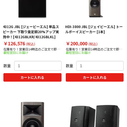
4312G JBL [ジェービーエル] 単品ス
HDI-3800 JBL [ジェイビーエル] トー
ピーカー 下取り査定額20%アップ実
ルボーイスピーカー [1本]
施中！[4312GBLKR/4312GBLKL]
￥126,576
￥200,000
(税込)
(税込)
在庫有り！営業日14時迄のご注文で即日
在庫有り！営業日14時迄のご注文で即日
最短翌日にお届け
最短翌日にお届け
出荷！
出荷！
数量
数量
カートに入れる
カートに入れる