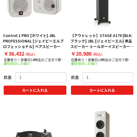
Control 1 PRO [ホワイト] JBL
【アウトレット】STAGE A170 [BLK:
PROFESSIONAL [ジェイビーエルプ
ブラック] JBL [ジェイビーエル] 単品
ロフェッショナル] ペアスピーカー
スピーカー トールボーイスピーカー
※外箱に若干の汚れ
￥36,432
￥20,980
(税込)
(税込)
在庫有り！営業日14時迄のご注文で即日
在庫有り！営業日14時迄のご注文で即日
最短翌日にお届け
最短翌日にお届け
出荷！
出荷！
数量
数量
カートに入れる
カートに入れる