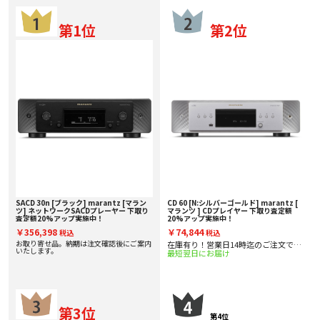
第1位
第2位
SACD 30n [ブラック] marantz [マラン
CD 60 [N:シルバーゴールド] marantz [
ツ] ネットワークSACDプレーヤー 下取り
マランツ ] CDプレイヤー 下取り査定額
査定額20%アップ実施中！
20%アップ実施中！
￥356,398
￥74,844
税込
税込
お取り寄せ品。納期は注文確認後にご案内
在庫有り！営業日14時迄のご注文で即
いたします。
最短翌日にお届け
日出
第3位
第4位