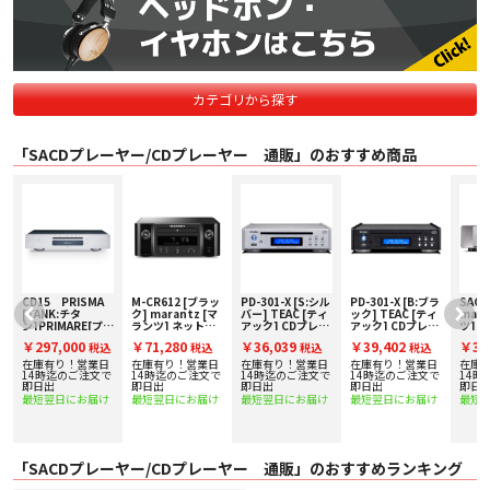
カテゴリから探す
「SACDプレーヤー/CDプレーヤー 通販」のおすすめ商品
CD15 PRISMA
M-CR612 [ブラッ
PD-301-X [S:シル
PD-301-X [B:ブラ
SACD
[TANK:チタ
ク] marantz [マ
バー] TEAC [ティ
ック] TEAC [ティ
mara
ン]PRIMARE[プラ
ランツ] ネットワ
アック] CDプレー
アック] CDプレー
ツ] 
ア
イマー] CDプレ
ークCDレシーバー
ヤー 下取り査定額
ヤー 下取り査定額
SAC
￥297,000
￥71,280
￥36,039
￥39,402
￥35
税込
税込
税込
税込
ーヤー
下取り査定額20%
20%アップ実施
20%アップ実施
下取り
アップ実施中！
中！
中！
アッ
在庫有り！営業日
在庫有り！営業日
在庫有り！営業日
在庫有り！営業日
在庫
14時迄のご注文で
14時迄のご注文で
14時迄のご注文で
14時迄のご注文で
14時
即日出
即日出
即日出
即日出
即日
最短翌日にお届け
最短翌日にお届け
最短翌日にお届け
最短翌日にお届け
最短
「SACDプレーヤー/CDプレーヤー 通販」のおすすめランキング