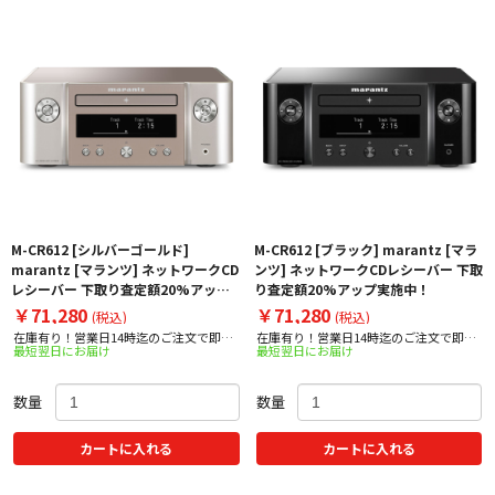
M-CR612 [シルバーゴールド]
M-CR612 [ブラック] marantz [マラ
marantz [マランツ] ネットワークCD
ンツ] ネットワークCDレシーバー 下取
レシーバー 下取り査定額20%アップ
り査定額20%アップ実施中！
実施中！
￥71,280
￥71,280
(税込)
(税込)
在庫有り！営業日14時迄のご注文で即日
在庫有り！営業日14時迄のご注文で即日
最短翌日にお届け
最短翌日にお届け
出荷！
出荷！
数量
数量
カートに入れる
カートに入れる