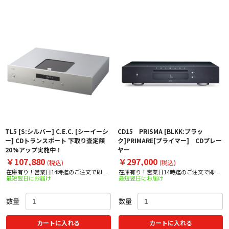
TL5 [S:シルバー] C.E.C. [シーイーシ
CD15 PRISMA [BLKK:ブラッ
ー] CDトランスポート 下取り査定額
ク]PRIMARE[プライマー] CDプレー
20%アップ実施中！
ヤー
￥107,880
￥297,000
(税込)
(税込)
在庫有り！営業日14時迄のご注文で即日
在庫有り！営業日14時迄のご注文で即日
最短翌日にお届け
最短翌日にお届け
出荷！
出荷！
数量
数量
カートに入れる
カートに入れる