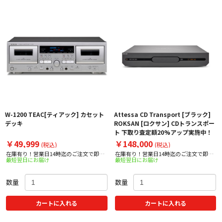
W-1200 TEAC[ティアック] カセット
Attessa CD Transport [ブラック]
デッキ
ROKSAN [ロクサン] CDトランスポー
ト 下取り査定額20%アップ実施中！
￥49,999
￥148,000
(税込)
(税込)
在庫有り！営業日14時迄のご注文で即日
在庫有り！営業日14時迄のご注文で即日
最短翌日にお届け
最短翌日にお届け
出荷！
出荷！
数量
数量
カートに入れる
カートに入れる