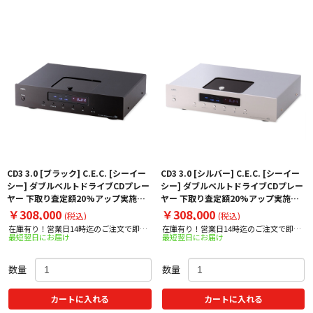
CD3 3.0 [ブラック] C.E.C. [シーイー
CD3 3.0 [シルバー] C.E.C. [シーイー
シー] ダブルベルトドライブCDプレー
シー] ダブルベルトドライブCDプレー
ヤー 下取り査定額20%アップ実施
ヤー 下取り査定額20%アップ実施
中！
中！
￥308,000
￥308,000
(税込)
(税込)
在庫有り！営業日14時迄のご注文で即日
在庫有り！営業日14時迄のご注文で即日
最短翌日にお届け
最短翌日にお届け
出荷！
出荷！
数量
数量
カートに入れる
カートに入れる