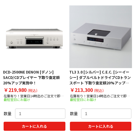
DCD-2500NE DENON [デノン]
TL3 3.0 [シルバー] C.E.C. [シーイー
SACD/CDプレイヤー 下取り査定額
シー] ダブルベルトドライブCDトラン
20%アップ実施中！
スポート 下取り査定額20%アップ実
施中！
￥219,980
￥213,300
(税込)
(税込)
在庫有り！営業日14時迄のご注文で即日
在庫有り！営業日14時迄のご注文で即日
最短翌日にお届け
最短翌日にお届け
出荷！
出荷！
数量
数量
カートに入れる
カートに入れる