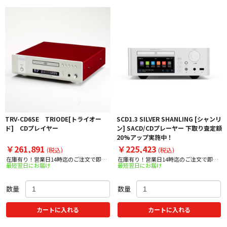
TRV-CD6SE TRIODE[トライオー
SCD1.3 SILVER SHANLING [シャンリ
ド] CDプレイヤー
ン] SACD/CDプレーヤー 下取り査定額
20%アップ実施中！
￥261,891
￥225,423
(税込)
(税込)
在庫有り！営業日14時迄のご注文で即日
在庫有り！営業日14時迄のご注文で即日
最短翌日にお届け
最短翌日にお届け
出荷！
出荷！
数量
数量
カートに入れる
カートに入れる