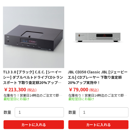
TL3 3.0 [ブラック] C.E.C. [シーイー
JBL CD350 Classic JBL [ジェービー
シー] ダブルベルトドライブCDトラン
エル] CDプレーヤー 下取り査定額
スポート 下取り査定額20%アップ実
20%アップ実施中！
施中！
￥213,300
￥79,000
(税込)
(税込)
在庫有り！営業日14時迄のご注文で即日
在庫有り！営業日14時迄のご注文で即日
最短翌日にお届け
最短翌日にお届け
出荷！
出荷！
数量
数量
カートに入れる
カートに入れる