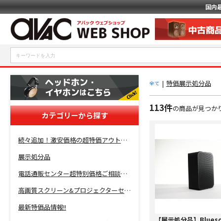
国内
|
特価展示処分品
全て
113件
の商品が見つか
カテゴリーから探す
続々追加！激安価格の超特価アウトレットセール開催！
展示処分品
電話通販センター超特別価格ご相談コーナー！
高画質スクリーン&プロジェクターセット超特価！
最新特価品情報!!
【展示処分品】Blueso