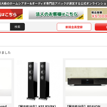
最大級のホームシアター&オーディオ専門店
アバックが運営する公式オンラインショ
新規会員登録
りました
und
【展示処分品】KEF R5(BK)
【展示処分品】REAVON