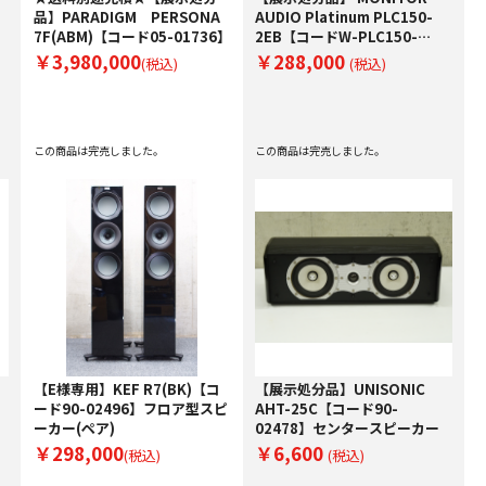
品】PARADIGM PERSONA
AUDIO Platinum PLC150-
7F(ABM)【コード05-01736】
2EB【コードW-PLC150-
2EB】センタースピーカー
￥3,980,000
￥288,000
(税込)
(税込)
EB：NATURAL EBONY
この商品は完売しました。
この商品は完売しました。
【E様専用】KEF R7(BK)【コ
【展示処分品】UNISONIC
ード90-02496】フロア型スピ
AHT-25C【コード90-
ーカー(ペア)
02478】センタースピーカー
￥298,000
￥6,600
(税込)
(税込)