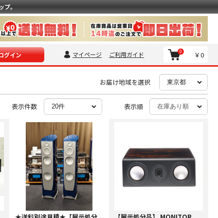
ップ。
0
マイページ
ご利用ガイド
￥0
ログイン
お届け地域を選択
表示件数
表示順
★送料別途見積★【展示処分
【展示処分品】 MONITOR