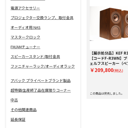
電源アクセサリー
プロジェクター交換ランプ、取付金具
オーディオ用 NAS
マスタークロック
FM/AMチューナー
【展示処分品】KEF R3
スピーカースタンド/取付金具
【コードF-R3WN】
ェルフスピーカー（ペ
ファニチャーラック/オーディオラック
￥209,800
(税込)
アバック プライベートブランド製品
超特価!生産終了品在庫限りコーナー
この商品は完売しました。
中古
その他関連商品
延長保証