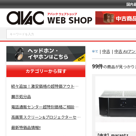
国内
|
中古
|
中古 AVア
全て
99件
の商品が見つかり
カテゴリーから探す
続々追加！激安価格の超特価アウトレットセール開催！
展示処分品
電話通販センター超特別価格ご相談コーナー！
高画質スクリーン&プロジェクターセット超特価！
最新特価品情報!!
【中古】marantz