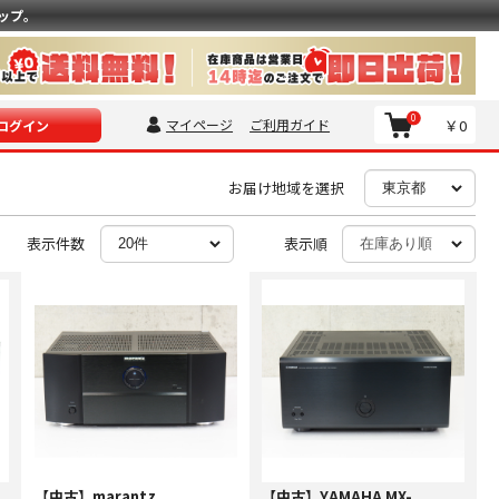
ップ。
0
マイページ
ご利用ガイド
￥0
ログイン
お届け地域を選択
表示件数
表示順
【中古】marantz
【中古】YAMAHA MX-