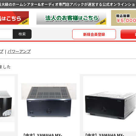
最大級のホームシアター&オーディオ専門店
アバックが運営する公式オンラインショ
新規会員登録
ンプ
|
パワーアンプ
ました
【中古】YAMAHA MX-
【中古】YAMAHA MX-