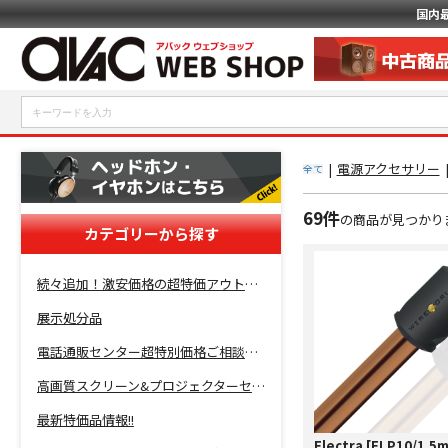
国内
|
電源アクセサリー
全て
69件
の商品が見つかり
カテゴリーから探す
続々追加！激安価格の超特価アウトレットセール開催！
展示処分品
電話通販センター超特別価格ご相談コーナー！
高画質スクリーン&プロジェクターセット超特価！
最新特価品情報!!
Electra [ELP10/1.5m