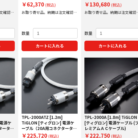
￥62,370
￥130,680
(税込)
(税込)
文確認後
お取り寄せ品。納期は注文確認後
お取り寄せ品。納期は注文確認
にご案内
にご案内いたします。
数量
数量
る
カートに入れる
カートに入れる
TPL-2000ATZ [1.2m]
TPL-2000A [1.8m] TiGLON
 電源ケ
TiGLON [ティグロン] 電源ケ
[ティグロン] 電源ケーブル (
タータイ
ーブル（20A用コネクタータイ
レミアムＡＣケーブル)
プ）
￥225,720
￥222,750
(税込)
(税込)