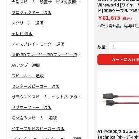
大型スピーカー設置サービス対象商品！
Wireworld [ワイヤ
ド] 電源ケーブル 下
プロジェクター 通販
20%アップ実施中！
￥81,675
(税込)
スクリーン 通販
お取り寄せ品。納期は注
にご案内いたします。
テレビ 通販
ディスプレイ・モニター 通販
数量
UHD BDプレーヤー/BDプレーヤー/BDレコーダー 通販
カートに入れ
AVアンプ 通販
スピーカー 通販
センタースピーカー 通販
サラウンドスピーカーセット/シアターバー 通販
サブウーファー 通販
埋め込みスピーカー 通販
イネーブルドスピーカー 通販
AT-PC600/2.0 audio
technica [オーディ
SACDプレーヤー/CDプレーヤー 通販