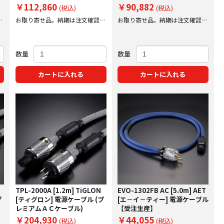
￥112,860
￥90,882
(税込)
(税込)
後
お取り寄せ品。納期は注文確認後
お取り寄せ品。納期は注文確認後
にご案内いたします。
にご案内いたします。
数量
数量
カートに入れる
カートに入れる
TPL-2000A [1.2m] TiGLON
EVO-1302FB AC [5.0m] AET
プ
[ティグロン] 電源ケーブル (プ
[エ－イ－ティー] 電源ケーブル
レミアムＡＣケーブル)
【受注生産】
￥204,930
￥44,055
(税込)
(税込)