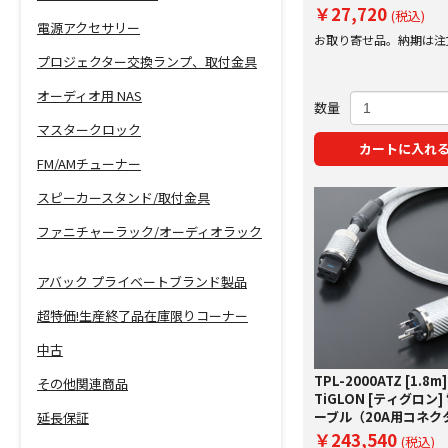
￥27,720
(税込)
電源アクセサリー
お取り寄せ品。納期は注
にご案内
プロジェクター交換ランプ、取付金具
オーディオ用 NAS
数量
マスタークロック
カートに入れ
FM/AMチューナー
スピーカースタンド/取付金具
ファニチャーラック/オーディオラック
アバック プライベートブランド製品
超特価!生産終了品在庫限りコーナー
中古
TPL-2000ATZ [1.8m]
その他関連商品
TiGLON [ティグロン]
ーブル（20A用コネク
延長保証
プ）
￥243,540
(税込)