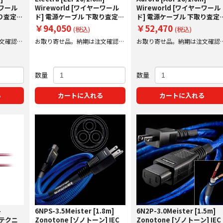
ーワール
Wireworld [ワイヤーワール
Wireworld [ワイヤーワール
取り査定額
ド] 電源ケーブル 下取り査定額
ド] 電源ケーブル 下取り査定
20%アップ実施中！
20%アップ実施中！
￥94,050
￥52,470
(税込)
(税込)
文確認後
お取り寄せ品。納期は注文確認後
お取り寄せ品。納期は注文確認
にご案内いたします。
にご案内いたします。
数量
数量
る
カートに入れる
カートに入れる
-
6NPS-3.5Meister [1.8m]
6N2P-3.0Meister [1.5m]
オテクニ
Zonotone [ゾノトーン] IEC
Zonotone [ゾノトーン] IEC