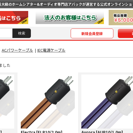
最大級のホームシアター&オーディオ専門店
アバックが運営する公式オンラインショ
新規会員登録
|
ACパワーケーブル
|
IEC電源ケーブル
ました
]
Electra [ELP10/2.0m]
Aurora [AUP10/1.0m]