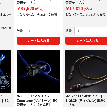
ル
電源ケーブル
電源ケーブル
￥37,620
￥17,820
(税込)
(税込)
外はお問
お取り寄せ品。納期は注文確認後
お取り寄せ品。納期は注文確認
にご案内
にご案内
お問い合わ
数量
数量
カートに入れる
カートに入れる
.5m]
Grandio PS-10 [1.8m]
MGL-DFA10-HSE [1.8m]
] IEC
Zonotone [ゾノトーン] IEC
TiGLON [ティグロン] 電源ケ
電源ケーブル 【完成品】
ーブル