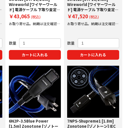
Wireworld [ワイヤーワール
Wireworld [ワイヤーワール
額
ド] 電源ケーブル 下取り査定額
ド] 電源ケーブル 下取り査定額
20%アップ実施中！
20%アップ実施中！
￥43,065
￥47,520
(税込)
(税込)
後
お取り寄せ品。納期は注文確認後
お取り寄せ品。納期は注文確認後
にご案内いたします。
にご案内いたします。
数量
数量
カートに入れる
カートに入れる
6N2P-3.5Blue Power
7NPS-Shupreme1 [1.8m]
[1.5m] Zonotone [ゾノトー
Zonotone [ゾノトーン] IEC