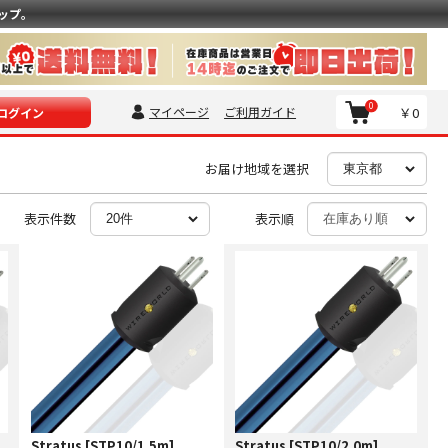
ップ。
0
マイページ
ご利用ガイド
￥0
ログイン
お届け地域を選択
表示件数
表示順
Stratus [STP10/1.5m]
Stratus [STP10/2.0m]