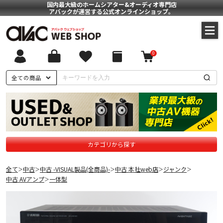
国内最大級のホームシアター&オーディオ専門店
アバックが運営する公式オンラインショップ。
0
全ての商品
カテゴリから探す
全て
中古
中古 -VISUAL製品(全商品)-
中古 本社web店
ジャンク
＞
＞
＞
＞
＞
中古 AVアンプ
一体型
＞