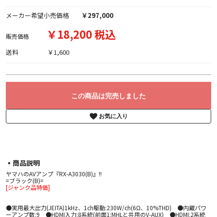
メーカー希望小売価格
￥297,000
￥18,200 税込
販売価格
送料
￥1,600
この商品は完売しました
お気に入り
▪︎商品説明
ヤマハのAVアンプ『RX-A3030(B)』!!
=ブラック(B)=
[ジャンク品特価]
●実用最大出力(JEITA)1kHz、1ch駆動:230W/ch(6Ω、10%THD) ●内蔵パワ
ーアンプ数:9 ●HDMI入力:8系統(前面1:MHLと共用のV-AUX) ●HDMI:2系統