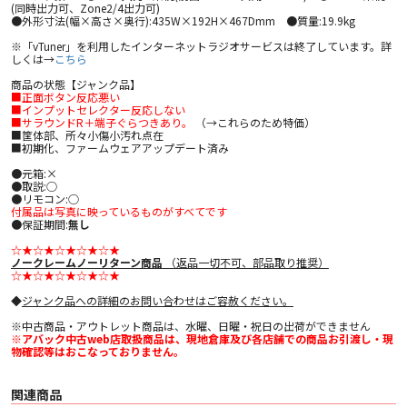
(同時出力可、Zone2/4出力可)
●外形寸法(幅×高さ×奥行):435W×192H×467Dmm ●質量:19.9kg
※「vTuner」を利用したインターネットラジオサービスは終了しています。詳
しくは→
こちら
商品の状態【ジャンク品】
■正面ボタン反応悪い
■インプットセレクター反応しない
■サラウンドR＋端子ぐらつきあり。
（→これらのため特価）
■筐体部、所々小傷小汚れ点在
■初期化、ファームウェアアップデート済み
●元箱:×
●取説:○
●リモコン:○
付属品は写真に映っているものがすべてです
●保証期間:
無し
☆★☆★☆★☆★☆★
ノークレームノーリターン商品
（返品一切不可、部品取り推奨）
☆★☆★☆★☆★☆★
◆
ジャンク品への詳細のお問い合わせはご容赦ください。
※中古商品・アウトレット商品は、水曜、日曜・祝日の出荷ができません
※アバック中古web店取扱商品は、現地倉庫及び各店舗での商品お引渡し・現
物確認等はおこなっておりません。
関連商品