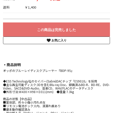
送料
￥1,400
この商品は完売しました
お気に入り
▪︎商品説明
オッポのブルーレイディスクプレーヤー『BDP-95』
◆ESS Technology社のセイバー(Sabre)DACチップ「ES9018」を採用
●主な再生可能ディスク:3Dを含むBlu-ray Disc、録画済みBD-R、BD-RE、DVD-
Video、SACD&DVD-Audio、音楽CD、WAV/FLACのデータディスク
●外形寸法:W430×H98×D311(mm) ●重量:7.3kg
商品の状態【中古品】
■筐体部、所々小傷小汚れ点在
■リモコン電池ボックス内、液漏れ痕あり
■基本動作確認済み
・並行輸入品（DVDリージョン:1、BDリージョン:A）