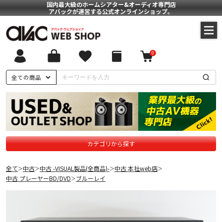
国内最大級のホームシアター&オーディオ専門店
アバックが運営する公式オンラインショップ。
0
全ての商品
カテゴリから探す
全て
中古
中古 -VISUAL製品(全商品)-
中古 本社web店
＞
＞
＞
＞
中古 プレーヤーBD/DVD
ブルーレイ
＞