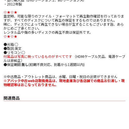
・2012年製
☆★☆★
査定時、可能な限りのファイル・フォーマットで再生動作確認を行っておりま
すが、すべてのディスクについて再生の保証をするものではありません。
稀に、ディスクによって再生できない場合が生ずることもございます旨、あら
かじめご了承ください。
レンタル品や傷の多いディスクの再生不良は保証外です。
☆★☆★
●元箱:○
●取説:英文
●リモコン:○
付属品は写真に映っているものがすべてです
（HDMIケーブル欠品、電源ケーブ
ルは非純正）
●保証期間:
無し
(初期不良対応、到着から1週間以内)
※中古商品・アウトレット商品は、水曜、日曜・祝日の出荷ができません
※アバック中古web店取扱商品は、現地倉庫及び各店舗での商品お引渡し・現
物確認等はおこなっておりません。
関連商品