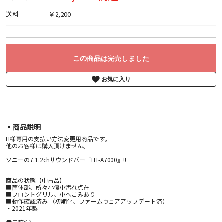
送料
￥2,200
この商品は完売しました
お気に入り
▪︎商品説明
H様専用の支払い方法変更用商品です。
他のお客様は購入頂けません。
ソニーの7.1.2chサウンドバー『HT-A7000』!!
商品の状態【中古品】
■筐体部、所々小傷小汚れ点在
■フロントグリル、小へこみあり
■動作確認済み （初期化、ファームウェアアップデート済）
・2021年製
●元箱:○