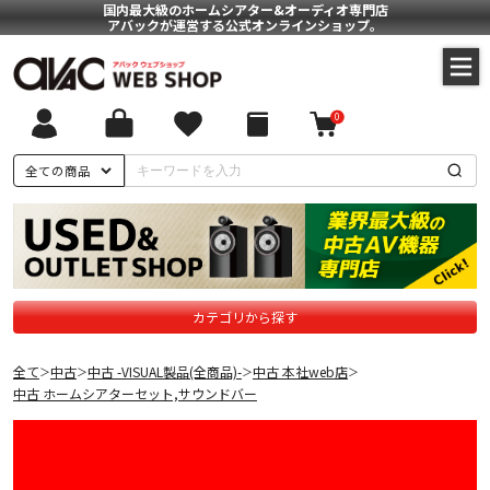
国内最大級のホームシアター&オーディオ専門店
アバックが運営する公式オンラインショップ。
0
全ての商品
カテゴリから探す
全て
中古
中古 -VISUAL製品(全商品)-
中古 本社web店
＞
＞
＞
＞
中古 ホームシアターセット,サウンドバー