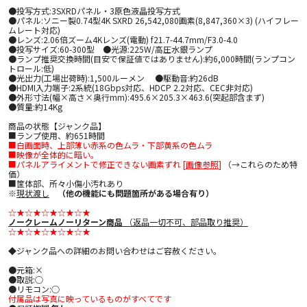
●投写方式:3SXRDパネル・3原色液晶投写方式
●パネル:ソニー製0.74型4K SXRD 26,542,080画素(8,847,360×3) (ハイフレー
ムレート対応)
●レンズ:2.06倍ズーム4Kレンズ(電動) f21.7-44.7mm/F3.0-4.0
●投写サイズ:60-300型 ●光源:225W/高圧水銀ランプ
●ランプ推奨交換時間(目安で保証値ではありません):約6,000時間(ランプコン
トロール:低)
●光出力(工場出荷時):1,500ルーメン ●駆動音:約26dB
●HDMI入力端子:2系統(18Gbps対応、HDCP 2.2対応、CEC非対応)
●外形寸法(幅×高さ×奥行mm):495.6×205.3×463.6(突起部含まず)
●質量:約14Kg
商品の状態【ジャンク品】
■ランプ使用、約651時間
■白画面時、上部薄い赤系の色ムラ・下部黄系の色ムラ
■映像が全体的に暗い。
■パネルアライメントで修正できない画素ずれ [
画像参照
]
（→これらのため特
価）
■筐体部、所々小傷小汚れあり
※
現状渡し
（他の機能にも問題箇所がある場合有り）
☆★☆★☆★☆★☆★
ノークレームノーリターン商品
（返品一切不可、部品取り推奨）
☆★☆★☆★☆★☆★
◆ジャンク品への詳細のお問い合わせはご容赦ください。
●元箱:×
●取説:○
●リモコン:○
付属品は写真に映っているものがすべてです