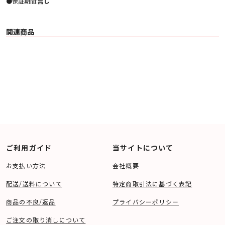
●保証期間:
無し
※中古商品・アウトレット商品は、水曜、日曜・祝日の出荷ができません
※アバック中古web店取扱商品は、現地倉庫及び各店舗での商品お引渡し・現
物確認等はおこなっておりません。
関連商品
ご利用ガイド
当サイトについて
お支払い方法
会社概要
配送/送料について
特定商取引法に基づく表記
商品の不良/返品
プライバシーポリシー
ご注文の取り消しについて