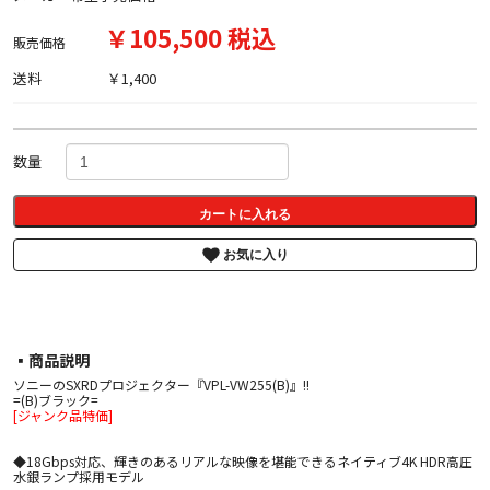
￥105,500 税込
販売価格
送料
￥1,400
数量
カートに入れる
お気に入り
▪︎商品説明
ソニーのSXRDプロジェクター『VPL-VW255(B)』!!
=(B)ブラック=
[ジャンク品特価]
◆18Gbps対応、輝きのあるリアルな映像を堪能できるネイティブ4K HDR高圧
水銀ランプ採用モデル