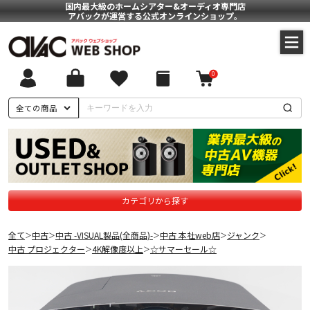
国内最大級のホームシアター&オーディオ専門店
アバックが運営する公式オンラインショップ。
0
全ての商品
カテゴリから探す
全て
中古
中古 -VISUAL製品(全商品)-
中古 本社web店
ジャンク
＞
＞
＞
＞
＞
中古 プロジェクター
4K解像度以上
☆サマーセール☆
＞
＞