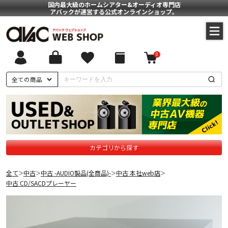
国内最大級のホームシアター&オーディオ専門店
アバックが運営する公式オンラインショップ。
0
全ての商品
カテゴリから探す
全て
中古
中古 -AUDIO製品(全商品)-
中古 本社web店
＞
＞
＞
＞
中古 CD/SACDプレーヤー