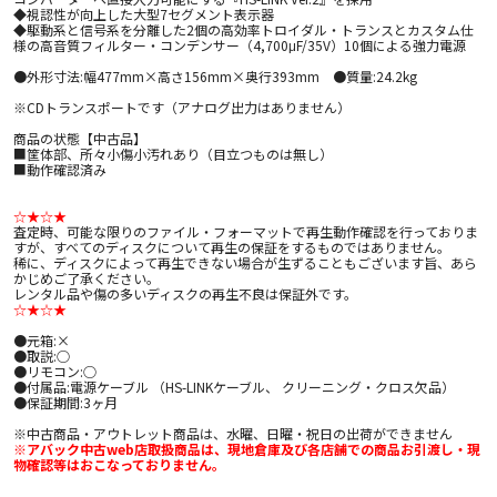
◆視認性が向上した大型7セグメント表示器
◆駆動系と信号系を分離した2個の高効率トロイダル・トランスとカスタム仕
様の高音質フィルター・コンデンサー（4,700μF/35V）10個による強力電源
●外形寸法:幅477mm×高さ156mm×奥行393mm ●質量:24.2kg
※CDトランスポートです（アナログ出力はありません）
商品の状態【中古品】
■筐体部、所々小傷小汚れあり（目立つものは無し）
■動作確認済み
☆★☆★
査定時、可能な限りのファイル・フォーマットで再生動作確認を行っておりま
すが、すべてのディスクについて再生の保証をするものではありません。
稀に、ディスクによって再生できない場合が生ずることもございます旨、あら
かじめご了承ください。
レンタル品や傷の多いディスクの再生不良は保証外です。
☆★☆★
●元箱:×
●取説:○
●リモコン:○
●付属品:電源ケーブル （HS-LINKケーブル、 クリーニング・クロス欠品）
●保証期間:3ヶ月
※中古商品・アウトレット商品は、水曜、日曜・祝日の出荷ができません
※アバック中古web店取扱商品は、現地倉庫及び各店舗での商品お引渡し・現
物確認等はおこなっておりません。