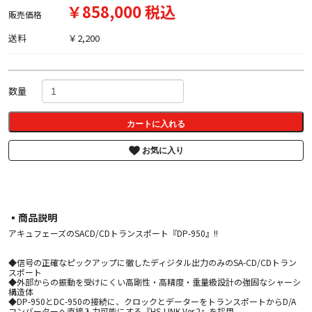
￥858,000 税込
販売価格
送料
￥2,200
数量
カートに入れる
お気に入り
▪︎商品説明
アキュフェーズのSACD/CDトランスポート『DP-950』!!
◆信号の正確なピックアップに徹したディジタル出力のみのSA-CD/CDトラン
スポート
◆外部からの振動を受けにくい高剛性・高精度・重量級設計の強固なシャーシ
構造体
◆DP-950とDC-950の接続に、クロックとデーターをトランスポートからD/A
コンバーターへ直接入力可能にする『HS-LINK Ver.2』を採用