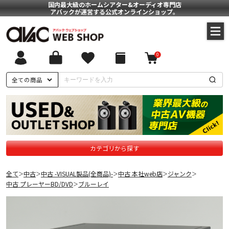
国内最大級のホームシアター&オーディオ専門店
アバックが運営する公式オンラインショップ。
0
全ての商品
カテゴリから探す
全て
中古
中古 -VISUAL製品(全商品)-
中古 本社web店
ジャンク
＞
＞
＞
＞
＞
中古 プレーヤーBD/DVD
ブルーレイ
＞