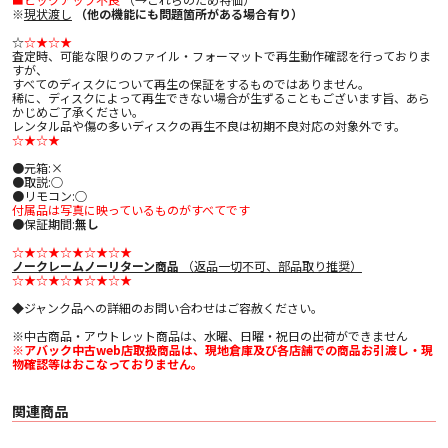
※
現状渡し
（他の機能にも問題箇所がある場合有り）
☆
☆★☆★
査定時、可能な限りのファイル・フォーマットで再生動作確認を行っておりま
すが、
すべてのディスクについて再生の保証をするものではありません。
稀に、ディスクによって再生できない場合が生ずることもございます旨、あら
かじめご了承ください。
レンタル品や傷の多いディスクの再生不良は初期不良対応の対象外です。
☆★☆★
●元箱:×
●取説:○
●リモコン:○
付属品は写真に映っているものがすべてです
●保証期間:
無し
☆★☆★☆★☆★☆★
ノークレームノーリターン商品
（返品一切不可、部品取り推奨）
☆★☆★☆★☆★☆★
◆ジャンク品への詳細のお問い合わせはご容赦ください。
※中古商品・アウトレット商品は、水曜、日曜・祝日の出荷ができません
※アバック中古web店取扱商品は、現地倉庫及び各店舗での商品お引渡し・現
物確認等はおこなっておりません。
関連商品