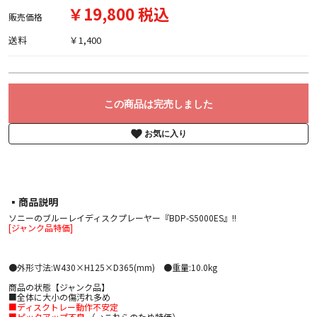
￥19,800 税込
販売価格
送料
￥1,400
この商品は完売しました
お気に入り
▪︎商品説明
ソニーのブルーレイディスクプレーヤー『BDP-S5000ES』!!
[ジャンク品特価]
●外形寸法:W430×H125×D365(mm) ●重量:10.0kg
商品の状態【ジャンク品】
■全体に大小の傷汚れ多め
■ディスクトレー動作不安定
■ピックアップ不良
（→これらのため特価）