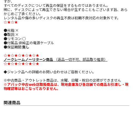
すが、
すべてのディスクについて再生の保証をするものではありません。
稀に、ディスクによって再生できない場合が生ずることもございます旨、あら
かじめご了承ください。
レンタル品や傷の多いディスクの再生不良は初期不良対応の対象外です。
☆★☆★
●元箱:×
●取説:×
●リモコン:○
●付属品:非純正の電源ケーブル
●保証期間:
無し
☆★☆★☆★☆★☆★
ノークレームノーリターン商品
（返品一切不可、部品取り推奨）
☆★☆★☆★☆★☆★
◆ジャンク品への詳細のお問い合わせはご容赦ください。
※中古商品・アウトレット商品は、水曜、日曜・祝日の出荷ができません
※アバック中古web店取扱商品は、現地倉庫及び各店舗での商品お引渡し・現
物確認等はおこなっておりません。
関連商品