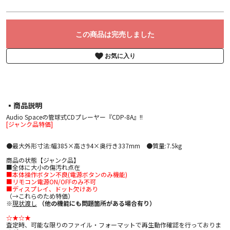
この商品は完売しました
お気に入り
▪︎商品説明
Audio Spaceの管球式CDプレーヤー『CDP-8A』!!
[ジャンク品特価]
●最大外形寸法:幅385×高さ94×奥行き337mm ●質量:7.5kg
商品の状態【ジャンク品】
■全体に大小の傷汚れ点在
■本体操作ボタン不良(電源ボタンのみ機能)
■リモコン電源ON/OFFのみ不可
■ディスプレイ、ドット欠けあり
（→これらのため特価）
※
現状渡し
（他の機能にも問題箇所がある場合有り）
☆★☆★
査定時、可能な限りのファイル・フォーマットで再生動作確認を行っておりま