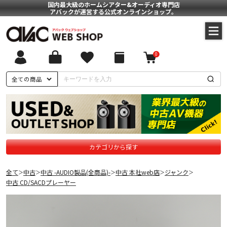
国内最大級のホームシアター&オーディオ専門店
アバックが運営する公式オンラインショップ。
0
全ての商品
カテゴリから探す
全て
中古
中古 -AUDIO製品(全商品)-
中古 本社web店
ジャンク
＞
＞
＞
＞
＞
中古 CD/SACDプレーヤー