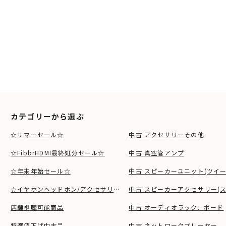
カテゴリーから選ぶ
☆サマーセール☆
中古 アクセサリーその他
☆FibbrHDMI最終処分セール☆
中古 真空管アンプ
☆年末年始セール☆
中古 スピーカーユニット(ツイ
☆イヤホンヘッドホン/アクセサリSALE☆
中古 スピーカーアクセサリー(ス
店舗視聴可能商品
中古 オーディオラック、ボード
特選値下げ中古品
中古 ネットワークプレーヤー