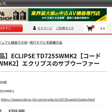
ップ。
0
マイページ
ご利用ガイド
￥0
ログイン
ジュアル機器その他
現行モデル多数展示品
＞
】ECLIPSE TD725SWMK2【コード
5SWMK2】エクリプスのサブウーファー
EB店
725SWMK2
https://www.eclipse-td.com/products/td725swmk2/index.html
格
￥550,000