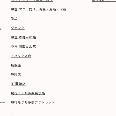
中古 マニア向け、奇品・変品・珍品
新品
C
ジャンク
中古 本社web店
中古 関西web店
アバック各店
鳥取店
静岡店
HT岡崎店
現行モデル多数展示品
ーブル等)
現行モデル多数アウトレット
-