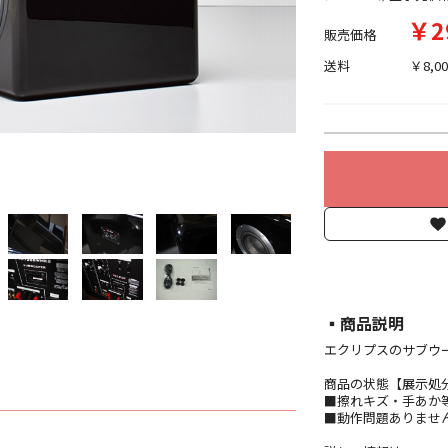
￥2
販売価格
送料
￥8,00
▪︎商品説明
エクリプスのサブウーフ
商品の状態【展示処
■擦れキズ・手あか
■動作問題ありません