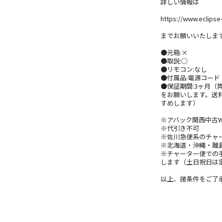
詳しい情報は
https://www.eclips
までお願いいたしま
●元箱:×
●取説:○
●リモコン:なし
●付属品:電源コード
●保証期間:3ヶ月
をお願いします。送
すめします）
※アバック関西中古
※代引き不可
※佐川急便系のチャ
※北海道・沖縄・離
※チャーター便での
します（土日祝日は
以上、諸条件をご了