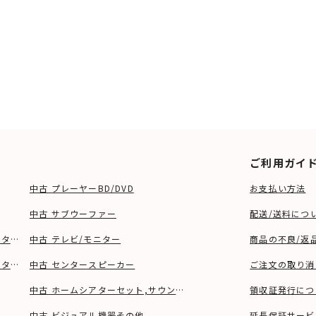
ご利用ガイ
中古 プレーヤーBD/DVD
お支払い方法
中古 サブウーファー
配送/送料につ
ーター、ウーファー等)
中古 テレビ/モニター
商品の不良/返
タンド等)
中古 センタースピーカー
ご注文の取り消
中古 ホームシアターセット,サウンドバー
領収証発行につ
中古 ビジュアル機器その他
延長保証サービ