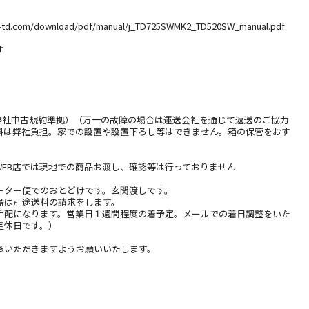
e-td.com/download/pdf/manual/j_TD725SWMK2_TD520SW_manual.pdf
す
（弊社中古規約準拠）（万一の故障の場合は運送会社を通じて返送のご協力
料は弊社負担。家での設置や設置下ろし等はできません。箱の保管をおす
WEB店では現地での商品お渡し、確認等は行っておりません
ーター便でのおとどけです。玄関渡しです。
島は別途送料の請求をします。
手配になります。営業日１週間程度の着予定。メールでの着日調整をいた
定休日です。）
承いただきますようお願いいたします。