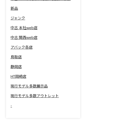
新品
ジャンク
中古 本社web店
中古 関西web店
アバック各店
鳥取店
静岡店
HT岡崎店
現行モデル多数展示品
現行モデル多数アウトレット
-