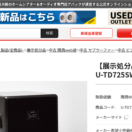
最大級のホームシアター&オーディオ専門店
アバックが運営する公式オンラインショ
新規会員登録
AL製品(全商品)-
展示処分品
中古 関西web店
中古 サブウーファー
中古 ビ
＞
＞
＞
＞
【展示処分品
U-TD72
取扱店舗:
関西W
商品コード:
U-TD
メーカーサイト
メーカー希望小売価