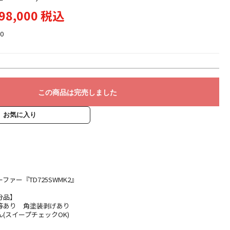
98,000 税込
0
この商品は完売しました
お気に入り
ァー『TD725SWMK2』
分品】
等あり 角塗装剥げあり
(スイープチェックOK)