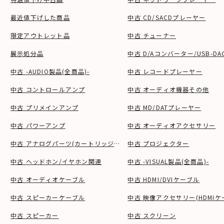
最近値下げした商品
中古 CD/SACDプレーヤー
限定アウトレット品
中古 チューナー
展示処分品
中古 D/Aコンバーター/USB-DA
中古 -AUDIO製品(全商品)-
中古 レコードプレーヤー
中古 コントロールアンプ
中古 オーディオ機器その他
中古 プリメインアンプ
中古 MD/DATプレーヤー
中古 パワーアンプ
中古 オーディオアクセサリー
中古 アナログパーツ(カートリッジ、シェル等)
中古 プロジェクター
中古 ヘッドホン/イヤホン関連
中古 -VISUAL製品(全商品)-
中古 オーディオケーブル
中古 HDMI/DVIケーブル
中古 スピーカーケーブル
中古 映像アクセサリー(HDMIケ
中古 スピーカー
中古 スクリーン