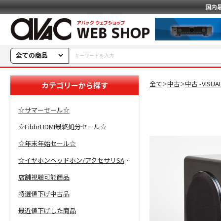
国内
全ての商品
全て
中古
中古 -VISU
カテゴリーから探す
＞
＞
☆サマーセール☆
☆FibbrHDMI最終処分セール☆
☆年末年始セール☆
☆イヤホンヘッドホン/アクセサリSALE☆
店舗視聴可能商品
特選値下げ中古品
最近値下げした商品