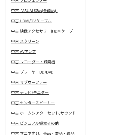
中古 プロジェクター
中古 -VISUAL製品(全商品)-
中古 HDMI/DVIケーブル
中古 映像アクセサリー(HDMIケーブル等)
中古 スクリーン
中古 AVアンプ
中古 レコーダー・録画機
中古 プレーヤーBD/DVD
中古 サブウーファー
中古 テレビ/モニター
中古 センタースピーカー
中古 ホームシアターセット,サウンドバー
中古 ビジュアル機器その他
中古 マニア向け、奇品・変品・珍品