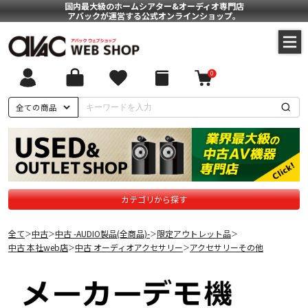
国内最大級のホームシアター&オーディオ専門店
アバックが運営する公式オンラインショップ。
0
全ての商品
カテゴリから探す
全て
中古
中古 -AUDIO製品(全商品)-
限定アウトレット品
＞
＞
＞
＞
中古 本社web店
中古 オーディオアクセサリー
アクセサリーその他
＞
＞