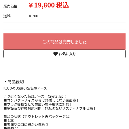
￥19,800 税込
販売価格
送料
￥700
この商品は完売しました
お気に入り
▪︎商品説明
KOJOのUSB(C)型仮想アース
より近くなった仮想アース！Crystal Ep！
■コンパクトサイズからは想像しえない表面積！
■プラグ交換などで幅広い端子形状に対応！
■増設及び連結対応可能！無駄のないサスティナブル仕様！
商品の状態【アウトレット再パッケージ品】
■１本
■表面やロゴに細かい傷あり
●元箱:○