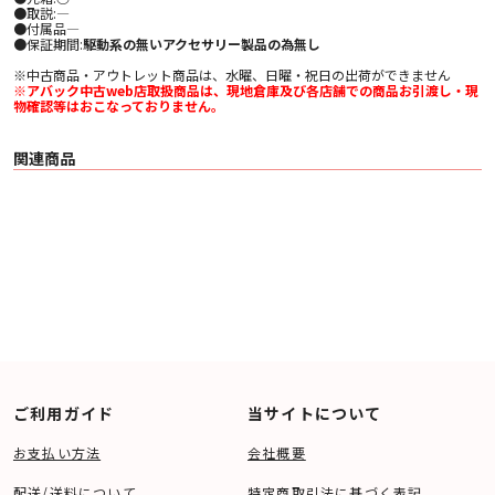
●取説:―
●付属品―
●保証期間:
駆動系の無いアクセサリー製品の為無し
※中古商品・アウトレット商品は、水曜、日曜・祝日の出荷ができません
※アバック中古web店取扱商品は、現地倉庫及び各店舗での商品お引渡し・現
物確認等はおこなっておりません。
関連商品
ご利用ガイド
当サイトについて
お支払い方法
会社概要
配送/送料について
特定商取引法に基づく表記