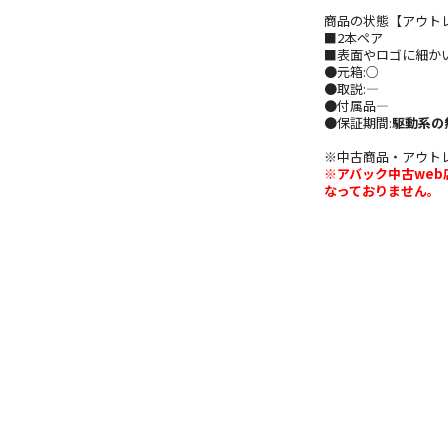
商品の状態【アウト
■2本ペア
■表面やロゴに細か
●元箱:○
●取説:―
●付属品―
●保証期間:
駆動系の
※中古商品・アウト
※アバック中古we
なっておりません。