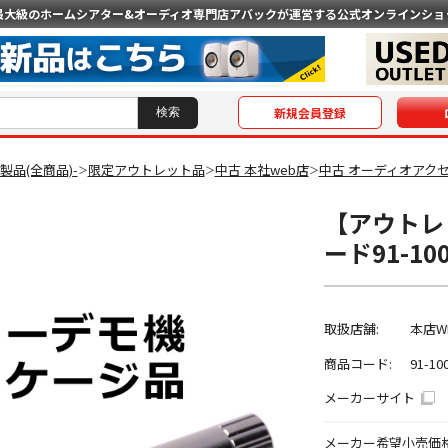
最大級のホームシアター&オーディオ専門店
アバックが運営する公式オンラインショ
新規会員登録
O製品(全商品)-
限定アウトレット品
中古 本社web店
中古 オーディオアク
＞
＞
＞
【アウトレット
ード91-1
取扱店舗:
本店W
商品コード:
91-10
メーカーサイト
メーカー希望小売価