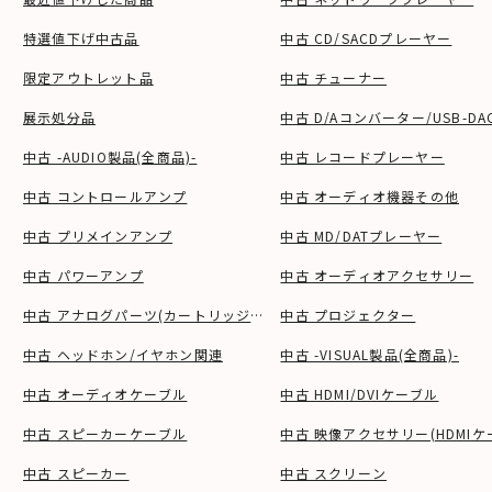
特選値下げ中古品
中古 CD/SACDプレーヤー
限定アウトレット品
中古 チューナー
展示処分品
中古 D/Aコンバーター/USB-DA
中古 -AUDIO製品(全商品)-
中古 レコードプレーヤー
中古 コントロールアンプ
中古 オーディオ機器その他
中古 プリメインアンプ
中古 MD/DATプレーヤー
中古 パワーアンプ
中古 オーディオアクセサリー
中古 アナログパーツ(カートリッジ、シェル等)
中古 プロジェクター
中古 ヘッドホン/イヤホン関連
中古 -VISUAL製品(全商品)-
中古 オーディオケーブル
中古 HDMI/DVIケーブル
中古 スピーカーケーブル
中古 映像アクセサリー(HDMIケ
中古 スピーカー
中古 スクリーン