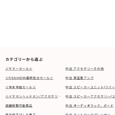
カテゴリーから選ぶ
☆サマーセール☆
中古 アクセサリーその他
☆FibbrHDMI最終処分セール☆
中古 真空管アンプ
☆年末年始セール☆
中古 スピーカーユニット(ツイ
☆イヤホンヘッドホン/アクセサリSALE☆
中古 スピーカーアクセサリー(ス
店舗視聴可能商品
中古 オーディオラック、ボード
最近値下げした商品
中古 ネットワークプレーヤー