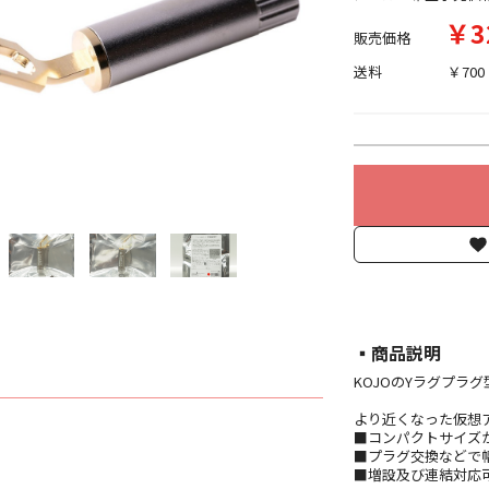
￥3
販売価格
送料
￥700
▪︎商品説明
KOJOのYラグプラ
より近くなった仮想アース
■コンパクトサイズ
■プラグ交換などで
■増設及び連結対応