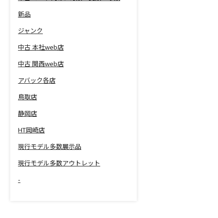
新品
ジャンク
中古 本社web店
中古 関西web店
アバック各店
鳥取店
静岡店
HT岡崎店
現行モデル多数展示品
現行モデル多数アウトレット
-