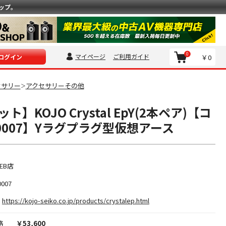
ップ。
0
マイページ
ご利用ガイド
￥0
ログイン
セサリー
アクセサリーその他
＞
】KOJO Crystal EpY(2本ペア)【コ
00007】Yラグプラグ型仮想アース
EB店
0007
https://kojo-seiko.co.jp/products/crystalep.html
格
￥53,600