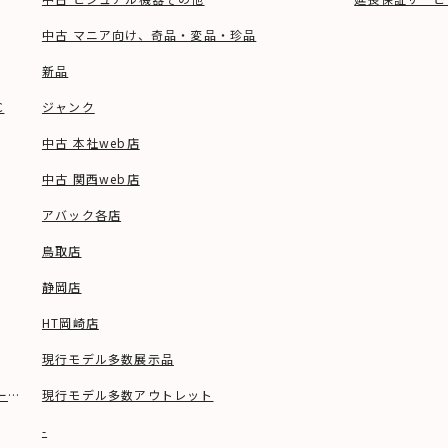
中古 マニア向け、奇品・変品・珍品
新品
C
ジャンク
中古 本社web店
中古 関西web店
アバック各店
鳥取店
静岡店
HT岡崎店
現行モデル多数展示品
ーブル等)
現行モデル多数アウトレット
-