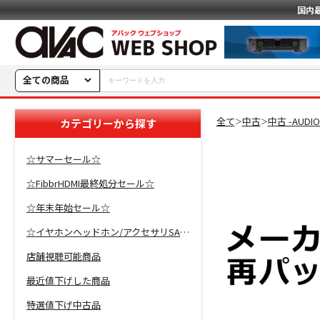
国内
全ての商品
全て
中古
中古 -AUDI
カテゴリーから探す
＞
＞
☆サマーセール☆
☆FibbrHDMI最終処分セール☆
☆年末年始セール☆
☆イヤホンヘッドホン/アクセサリSALE☆
店舗視聴可能商品
最近値下げした商品
特選値下げ中古品