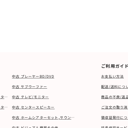
ご利用ガイ
中古 プレーヤーBD/DVD
お支払い方法
中古 サブウーファー
配送/送料につ
ーター、ウーファー等)
中古 テレビ/モニター
商品の不良/返
タンド等)
中古 センタースピーカー
ご注文の取り消
中古 ホームシアターセット,サウンドバー
領収証発行につ
中古 ビジュアル機器その他
延長保証サービ