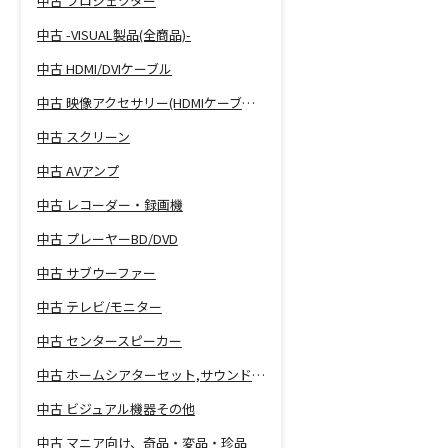
中古 プロジェクター
中古 -VISUAL製品(全商品)-
中古 HDMI/DVIケーブル
中古 映像アクセサリー(HDMIケーブル等)
中古 スクリーン
中古 AVアンプ
中古 レコーダー・録画機
中古 プレーヤーBD/DVD
中古 サブウーファー
中古 テレビ/モニター
中古 センタースピーカー
中古 ホームシアターセット,サウンドバー
中古 ビジュアル機器その他
中古 マニア向け、奇品・変品・珍品