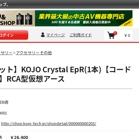
ップ。
0
マイページ
ご利用ガイド
￥0
ログイン
セサリー
アクセサリーその他
＞
】KOJO Crystal EpR(1本)【コード
01】RCA型仮想アース
EB店
0001
http://shop.kojo-tech.jp/shopdetail/000000000203/
格
￥26,400