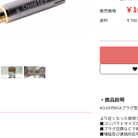
￥1
販売価格
送料
￥700
▪︎商品説明
KOJOのRCAプラグ
より近くなった仮想アース
■コンパクトサイズ
■プラグ交換などで
■増設及び連結対応