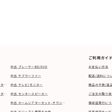
ご利用ガイ
中古 プレーヤーBD/DVD
お支払い方法
中古 サブウーファー
配送/送料につ
ーター、ウーファー等)
中古 テレビ/モニター
商品の不良/返
タンド等)
中古 センタースピーカー
ご注文の取り消
中古 ホームシアターセット,サウンドバー
領収証発行につ
中古 ビジュアル機器その他
延長保証サービ