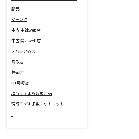
新品
ジャンク
中古 本社web店
中古 関西web店
アバック各店
鳥取店
静岡店
HT岡崎店
現行モデル多数展示品
現行モデル多数アウトレット
-