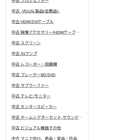
中古 プロジェクター
中古 -VISUAL製品(全商品)-
中古 HDMI/DVIケーブル
中古 映像アクセサリー(HDMIケーブル等)
中古 スクリーン
中古 AVアンプ
中古 レコーダー・録画機
中古 プレーヤーBD/DVD
中古 サブウーファー
中古 テレビ/モニター
中古 センタースピーカー
中古 ホームシアターセット,サウンドバー
中古 ビジュアル機器その他
中古 マニア向け、奇品・変品・珍品