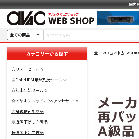
国内
全ての商品
全て
中古
中古 -AUDI
カテゴリーから探す
＞
＞
☆サマーセール☆
☆FibbrHDMI最終処分セール☆
☆年末年始セール☆
☆イヤホンヘッドホン/アクセサリSALE☆
店舗視聴可能商品
最近値下げした商品
特選値下げ中古品