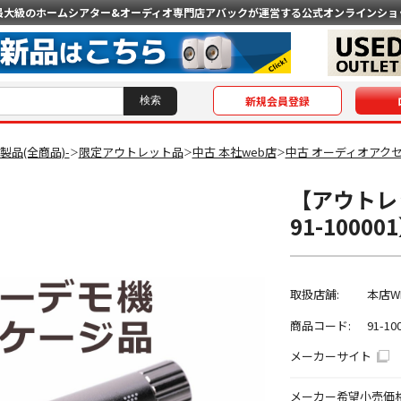
最大級のホームシアター&オーディオ専門店
アバックが運営する公式オンラインショ
新規会員登録
O製品(全商品)-
限定アウトレット品
中古 本社web店
中古 オーディオアク
＞
＞
＞
【アウトレット
91-1000
取扱店舗:
本店W
商品コード:
91-10
メーカーサイト
メーカー希望小売価