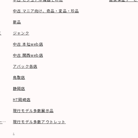
中古 マニア向け、奇品・変品・珍品
新品
C
ジャンク
中古 本社web店
中古 関西web店
アバック各店
鳥取店
静岡店
HT岡崎店
現行モデル多数展示品
ーブル等)
現行モデル多数アウトレット
-