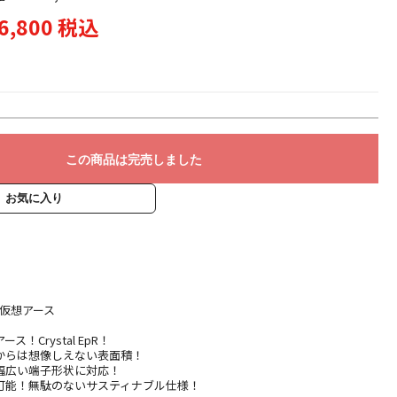
6,800 税込
この商品は完売しました
お気に入り
型仮想アース
！Crystal EpR！
からは想像しえない表面積！
幅広い端子形状に対応！
可能！無駄のないサスティナブル仕様！