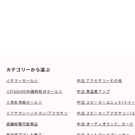
カテゴリーから選ぶ
☆サマーセール☆
中古 アクセサリーその他
☆FibbrHDMI最終処分セール☆
中古 真空管アンプ
☆年末年始セール☆
中古 スピーカーユニット(ツイ
☆イヤホンヘッドホン/アクセサリSALE☆
中古 スピーカーアクセサリー(ス
店舗視聴可能商品
中古 オーディオラック、ボード
最近値下げした商品
中古 ネットワークプレーヤー