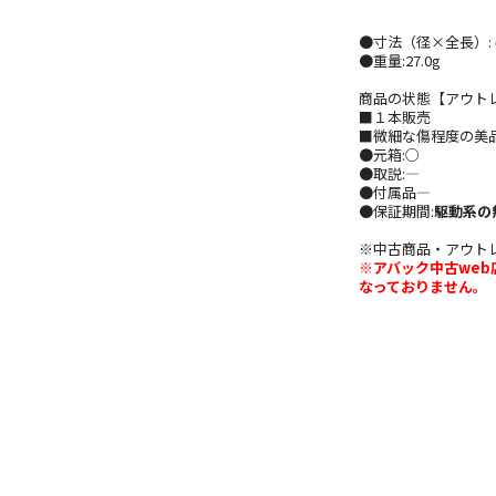
●寸法（径×全長）: φ1
●重量:27.0g
商品の状態【アウト
■１本販売
■微細な傷程度の美
●元箱:○
●取説:―
●付属品―
●保証期間:
駆動系の
※中古商品・アウト
※アバック中古we
なっておりません。