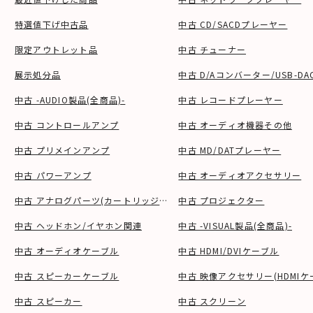
特選値下げ中古品
中古 CD/SACDプレーヤー
限定アウトレット品
中古 チューナー
展示処分品
中古 D/Aコンバーター/USB-DA
中古 -AUDIO製品(全商品)-
中古 レコードプレーヤー
中古 コントロールアンプ
中古 オーディオ機器その他
中古 プリメインアンプ
中古 MD/DATプレーヤー
中古 パワーアンプ
中古 オーディオアクセサリー
中古 アナログパーツ(カートリッジ、シェル等)
中古 プロジェクター
中古 ヘッドホン/イヤホン関連
中古 -VISUAL製品(全商品)-
中古 オーディオケーブル
中古 HDMI/DVIケーブル
中古 スピーカーケーブル
中古 映像アクセサリー(HDMIケ
中古 スピーカー
中古 スクリーン