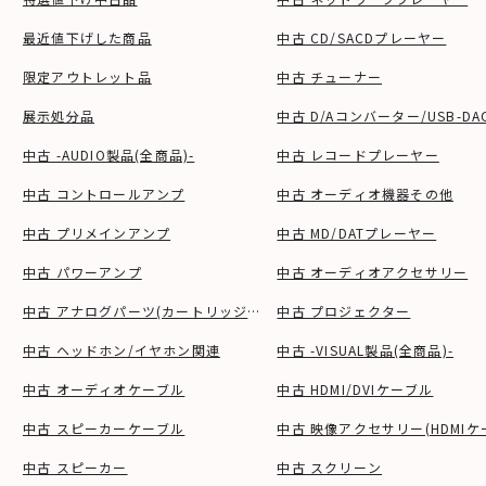
最近値下げした商品
中古 CD/SACDプレーヤー
限定アウトレット品
中古 チューナー
展示処分品
中古 D/Aコンバーター/USB-DA
中古 -AUDIO製品(全商品)-
中古 レコードプレーヤー
中古 コントロールアンプ
中古 オーディオ機器その他
中古 プリメインアンプ
中古 MD/DATプレーヤー
中古 パワーアンプ
中古 オーディオアクセサリー
中古 アナログパーツ(カートリッジ、シェル等)
中古 プロジェクター
中古 ヘッドホン/イヤホン関連
中古 -VISUAL製品(全商品)-
中古 オーディオケーブル
中古 HDMI/DVIケーブル
中古 スピーカーケーブル
中古 映像アクセサリー(HDMIケ
中古 スピーカー
中古 スクリーン