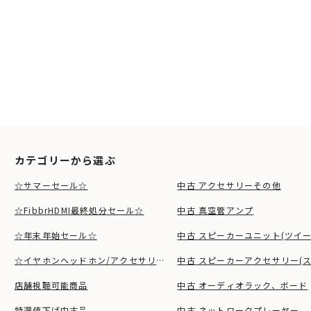
カテゴリーから選ぶ
☆サマーセール☆
中古 アクセサリーその他
☆FibbrHDMI最終処分セール☆
中古 真空管アンプ
☆年末年始セール☆
中古 スピーカーユニット(ツイ
☆イヤホンヘッドホン/アクセサリSALE☆
中古 スピーカーアクセサリー(ス
店舗視聴可能商品
中古 オーディオラック、ボード
特選値下げ中古品
中古 ネットワークプレーヤー