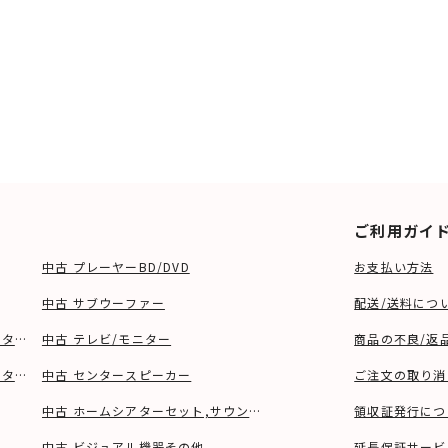
ご利用ガイ
中古 プレーヤーBD/DVD
お支払い方法
中古 サブウーファー
配送/送料につ
ーター、ウーファー等)
中古 テレビ/モニター
商品の不良/返
タンド等)
中古 センタースピーカー
ご注文の取り消
中古 ホームシアターセット,サウンドバー
領収証発行につ
中古 ビジュアル機器その他
延長保証サービ