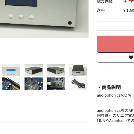
販売価格
送料
￥1,60
▪︎商品説明
audiophonicsのD
audiophonics社
同社選別のリニア電源
LINNやAcuphas