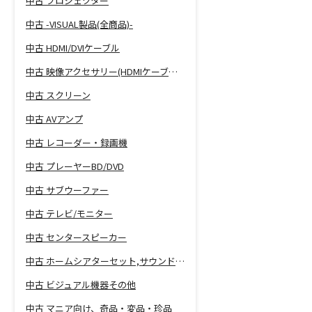
中古 プロジェクター
中古 -VISUAL製品(全商品)-
中古 HDMI/DVIケーブル
中古 映像アクセサリー(HDMIケーブル等)
中古 スクリーン
中古 AVアンプ
中古 レコーダー・録画機
中古 プレーヤーBD/DVD
中古 サブウーファー
中古 テレビ/モニター
中古 センタースピーカー
中古 ホームシアターセット,サウンドバー
中古 ビジュアル機器その他
中古 マニア向け、奇品・変品・珍品