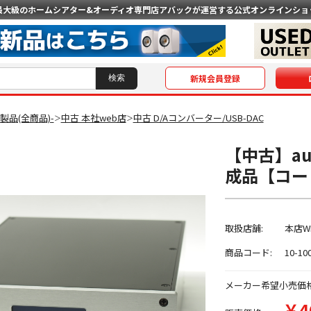
最大級のホームシアター&オーディオ専門店
アバックが運営する公式オンラインショ
新規会員登録
O製品(全商品)-
中古 本社web店
中古 D/Aコンバーター/USB-DAC
＞
＞
【中古】audi
成品【コード
取扱店舗:
本店W
商品コード:
10-10
メーカー希望小売価
￥4