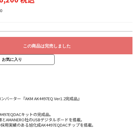
0
この商品は完売しました
お気に入り
/Aコンバーター『AKM AK4497EQ Ver1.2完成品』
のAK4497EQDACキットの完成品。
とAMANERO社のUSBデジタルボードを搭載。
eでの採用実績のある旭化成AK4497EQDACチップを搭載。