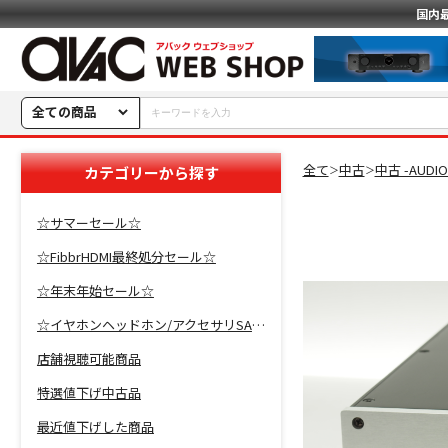
国内
全ての商品
全て
中古
中古 -AUDI
カテゴリーから探す
＞
＞
☆サマーセール☆
☆FibbrHDMI最終処分セール☆
☆年末年始セール☆
☆イヤホンヘッドホン/アクセサリSALE☆
店舗視聴可能商品
特選値下げ中古品
最近値下げした商品