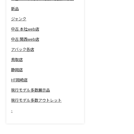
新品
ジャンク
中古 本社web店
中古 関西web店
アバック各店
鳥取店
静岡店
HT岡崎店
現行モデル多数展示品
現行モデル多数アウトレット
-