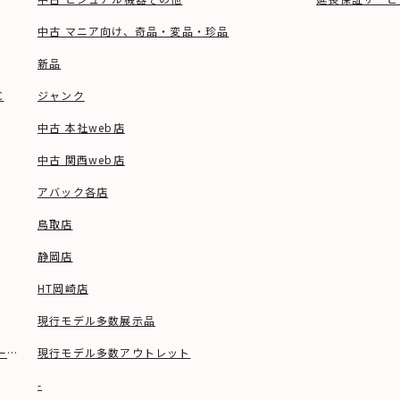
中古 マニア向け、奇品・変品・珍品
新品
C
ジャンク
中古 本社web店
中古 関西web店
アバック各店
鳥取店
静岡店
HT岡崎店
現行モデル多数展示品
ーブル等)
現行モデル多数アウトレット
-