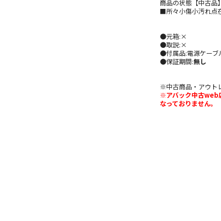
商品の状態【中古品
■所々小傷小汚れ点
●元箱:×
●取説:×
●付属品:電源ケーブ
●保証期間:
無し
※中古商品・アウト
※アバック中古we
なっておりません。