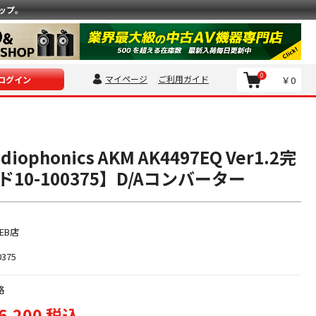
ップ。
0
マイページ
ご利用ガイド
￥0
ログイン
ophonics AKM AK4497EQ Ver1.2完
10-100375】D/Aコンバーター
EB店
0375
格
6,200 税込