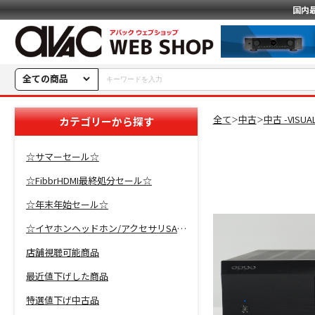
国内
全ての商品
全て
中古
中古 -VISU
カテゴリーから探す
＞
＞
☆サマーセール☆
☆FibbrHDMI最終処分セール☆
☆年末年始セール☆
☆イヤホンヘッドホン/アクセサリSALE☆
店舗視聴可能商品
最近値下げした商品
特選値下げ中古品