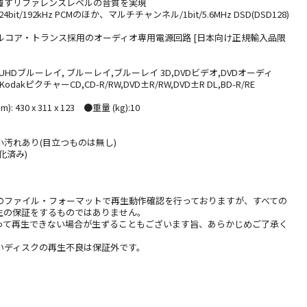
覆すリファレンスレベルの音質を実現
t/192kHz PCMのほか、マルチチャンネル/1bit/5.6MHz DSD(DSD128)
ダルコア・トランス採用のオーディオ専用電源回路 [日本向け正規輸入品限
HDブルーレイ, ブルーレイ,ブルーレイ 3D,DVDビデオ,DVDオーディ
, KodakピクチャーCD,CD-R/RW,DVD±R/RW,DVD±R DL,BD-R/RE
 430 x 311 x 123 ●重量 (kg):10
】
汚れあり(目立つものは無し)
化済み)
のファイル・フォーマットで再生動作確認を行っておりますが、すべての
生の保証をするものではありません。
って再生できない場合が生ずることもございます旨、あらかじめご了承く
いディスクの再生不良は保証外です。