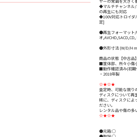
ヤーの常識を大きく
◆マルチチャンネル/24bi
の再生にも対応
◆100V対応トロイ
定]
●再生フォーマット/U
オ,AVCHD,SACD,CD
●外形寸法 (W/D/H mm):
商品の状態【中古品
■筐体部、所々小傷小
■動作確認済み(初期
・2018年製
☆★☆★
査定時、可能な限り
ディスクについて再
稀に、ディスクによ
ださい。
レンタル品や傷の多
☆★☆★
●元箱:○
●取説:○