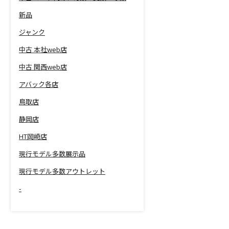
新品
ジャンク
中古 本社web店
中古 関西web店
アバック各店
鳥取店
静岡店
HT岡崎店
現行モデル多数展示品
現行モデル多数アウトレット
-