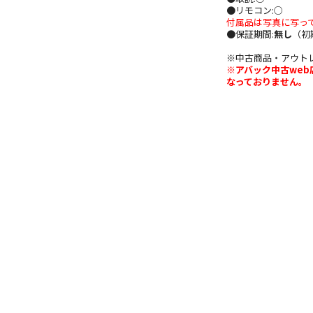
●リモコン:○
付属品は写真に写っ
●保証期間:
無し
（初
※中古商品・アウト
※アバック中古we
なっておりません。