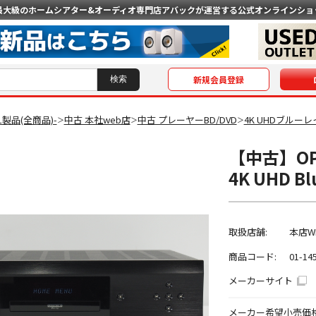
最大級のホームシアター&オーディオ専門店
アバックが運営する公式オンラインショ
新規会員登録
AL製品(全商品)-
中古 本社web店
中古 プレーヤーBD/DVD
4K UHDブルーレ
＞
＞
＞
【中古】OPP
4K UHD 
取扱店舗:
本店W
商品コード:
01-14
メーカーサイト
メーカー希望小売価