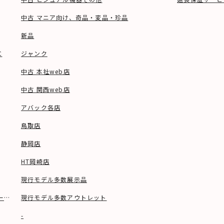
中古 マニア向け、奇品・変品・珍品
新品
C
ジャンク
中古 本社web店
中古 関西web店
アバック各店
鳥取店
静岡店
HT岡崎店
現行モデル多数展示品
ーブル等)
現行モデル多数アウトレット
-