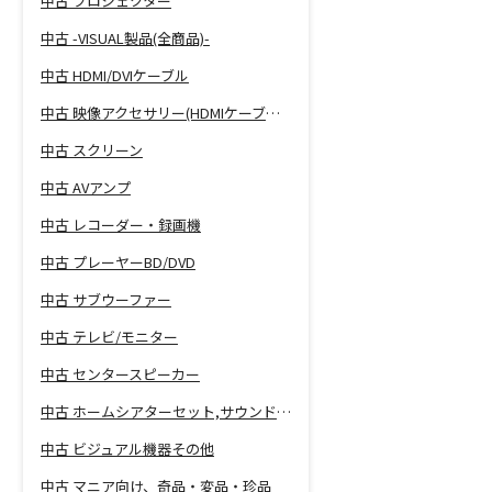
中古 プロジェクター
中古 -VISUAL製品(全商品)-
中古 HDMI/DVIケーブル
中古 映像アクセサリー(HDMIケーブル等)
中古 スクリーン
中古 AVアンプ
中古 レコーダー・録画機
中古 プレーヤーBD/DVD
中古 サブウーファー
中古 テレビ/モニター
中古 センタースピーカー
中古 ホームシアターセット,サウンドバー
中古 ビジュアル機器その他
中古 マニア向け、奇品・変品・珍品