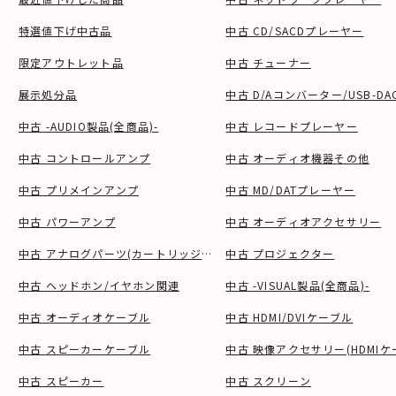
特選値下げ中古品
中古 CD/SACDプレーヤー
限定アウトレット品
中古 チューナー
展示処分品
中古 D/Aコンバーター/USB-DA
中古 -AUDIO製品(全商品)-
中古 レコードプレーヤー
中古 コントロールアンプ
中古 オーディオ機器その他
中古 プリメインアンプ
中古 MD/DATプレーヤー
中古 パワーアンプ
中古 オーディオアクセサリー
中古 アナログパーツ(カートリッジ、シェル等)
中古 プロジェクター
中古 ヘッドホン/イヤホン関連
中古 -VISUAL製品(全商品)-
中古 オーディオケーブル
中古 HDMI/DVIケーブル
中古 スピーカーケーブル
中古 映像アクセサリー(HDMIケ
中古 スピーカー
中古 スクリーン