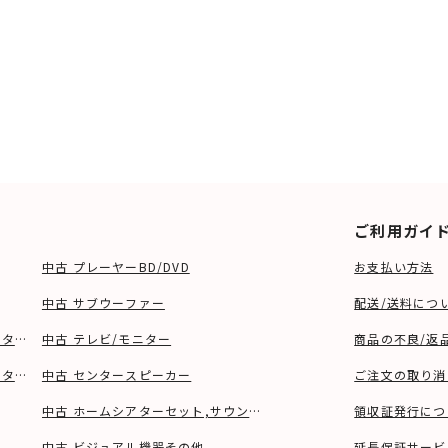
ご利用ガイ
中古 プレーヤーBD/DVD
お支払い方法
中古 サブウーファー
配送/送料につ
ーター、ウーファー等)
中古 テレビ/モニター
商品の不良/返
タンド等)
中古 センタースピーカー
ご注文の取り消
中古 ホームシアターセット,サウンドバー
領収証発行につ
中古 ビジュアル機器その他
延長保証サービ