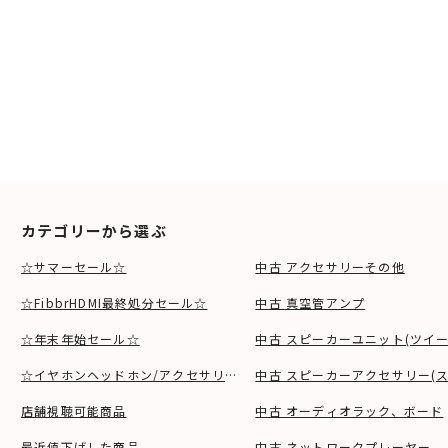
カテゴリーから選ぶ
☆サマーセール☆
中古 アクセサリーその他
☆FibbrHDMI最終処分セール☆
中古 真空管アンプ
☆年末年始セール☆
中古 スピーカーユニット(ツイ
☆イヤホンヘッドホン/アクセサリSALE☆
中古 スピーカーアクセサリー(ス
店舗視聴可能商品
中古 オーディオラック、ボード
最近値下げした商品
中古 ネットワークプレーヤー