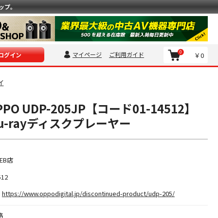
ップ。
0
マイページ
ご利用ガイド
￥0
ログイン
イ
O UDP-205JP【コード01-14512】
Blu-rayディスクプレーヤー
EB店
512
https://www.oppodigital.jp/discontinued-product/udp-205/
格