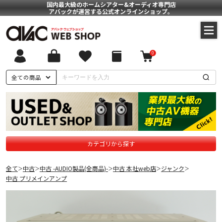
国内最大級のホームシアター&オーディオ専門店
アバックが運営する公式オンラインショップ。
0
全ての商品
カテゴリから探す
全て
中古
中古 -AUDIO製品(全商品)-
中古 本社web店
ジャンク
＞
＞
＞
＞
＞
中古 プリメインアンプ