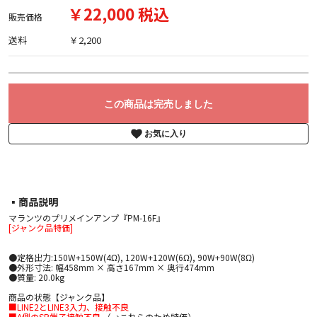
￥22,000 税込
販売価格
送料
￥2,200
この商品は完売しました
お気に入り
▪︎商品説明
マランツのプリメインアンプ『PM-16F』
[ジャンク品特価]
●定格出力:150W+150W(4Ω), 120W+120W(6Ω), 90W+90W(8Ω)
●外形寸法: 幅458mm × 高さ167mm × 奥行474mm
●質量: 20.0kg
商品の状態【ジャンク品】
■LINE2とLINE3入力、接触不良
■A側のSP端子接触不良
（→これらのため特価）