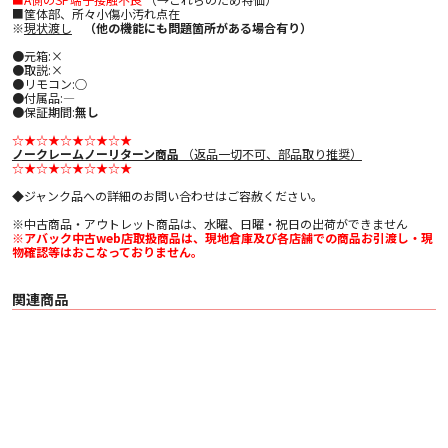
■筐体部、所々小傷小汚れ点在
※
現状渡し
（他の機能にも問題箇所がある場合有り）
●元箱:×
●取説:×
●リモコン:○
●付属品:―
●保証期間:
無し
☆★☆★☆★☆★☆★
ノークレームノーリターン商品
（返品一切不可、部品取り推奨）
☆★☆★☆★☆★☆★
◆ジャンク品への詳細のお問い合わせはご容赦ください。
※中古商品・アウトレット商品は、水曜、日曜・祝日の出荷ができません
※アバック中古web店取扱商品は、現地倉庫及び各店舗での商品お引渡し・現
物確認等はおこなっておりません。
関連商品