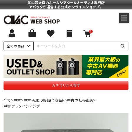
国内最大級のホームシアター&オーディオ専門店
アバックが運営する公式オンラインショップ。
0
全ての商品
カテゴリから探す
全て
中古
中古 -AUDIO製品(全商品)-
中古 本社web店
＞
＞
＞
＞
中古 プリメインアンプ