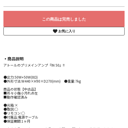
この商品は完売しました
お気に入り
▪︎商品説明
アトールのプリメインアンプ『IN 50』!!
●出力:50W+50W(8Ω)
●外形寸法:W440×H90×D270(mm) ●重量:7kg
商品の状態【中古品】
■所々小傷小汚れ点在
■動作確認済み
●元箱:×
●取説:○
●リモコン:○
●付属品:電源ケーブル
●保証期間:1ヶ月