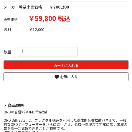
メーカー希望小売価格
￥200,200
￥59,800 税込
販売価格
送料
￥12,000
数量
カートに入れる
お気に入り
▪︎商品説明
QRDの音響パネルDiffractal
QRD Diffractal は、フラクタル構造を利用した高性能音響拡散パネルで、一般
的なQRDディフューザーをさらに進化させ、低域〜高域まで非常に広い帯域の
音を均一に拡散できることが特徴です。