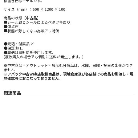
横置き仕様モデルです。
サイズ（mm）：600 × 1200 × 100
商品の状態【中古品】
■シール跡とシールによるベタツキあり
■傷点在
■状態が芳しくない為訳アリ特価
●元箱・付属品:×
●保証:無し
●輸送は家財便を使用します。
(複数購入の場合でも個別に送料が発生します。)
※中古商品・アウトレット・展示処分商品は、水曜、日曜・祝日の出荷ができ
ません
※アバック中古web店取扱商品は、現地倉庫及び各店舗での商品お引渡し・現
物確認等はおこなっておりません。
関連商品