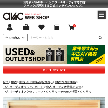
国内最大級のホームシアター&オーディオ専門店
アバックが運営する公式オンラインショップ。
0
全ての商品
カテゴリから探す
全て
中古
中古 -AUDIO製品(全商品)-
中古 本社web店
＞
＞
＞
＞
中古 オーディオラック、ボード
中古 オーディオ機器その他
＞
＞
中古 オーディオアクセサリー
アクセサリーその他
特選アクセサリ
＞
＞