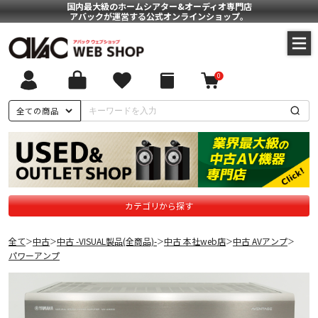
国内最大級のホームシアター&オーディオ専門店
アバックが運営する公式オンラインショップ。
0
全ての商品
カテゴリから探す
全て
中古
中古 -VISUAL製品(全商品)-
中古 本社web店
中古 AVアンプ
＞
＞
＞
＞
＞
パワーアンプ