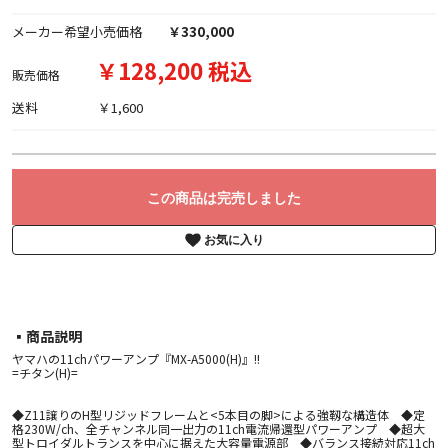
メーカー希望小売価格
￥330,000
￥128,200 税込
販売価格
送料
￥1,600
この商品は完売しました
お気に入り
▪︎商品説明
ヤマハの11chパワーアンプ『MX-A5000(H)』!!
=チタン(H)=
◆Z11譲りのH型リジッドフレームと<5本目の脚>による強靱な構造体 ◆定
格230W/ch、全チャンネル同一出力の11ch電流帰還型パワーアンプ ◆超大
型トロイダルトランスを中心に据えた大容量電源部 ◆バランス接続対応11ch