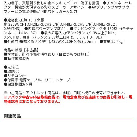
入力端子、真鍮削り出しの金メッキスピーカー端子を装備 ◆チャンネルセレ
クター機能が実現する多彩なスピーカーアサイン ◆AVプリアンプやサブウー
ファーとの電源連動が可能なトリガー入出力
●定格出力1kHz、1ch駆
動:230W/CH1,CH2(L/R),CH3(L/R),CH4(L/R),CH5(L/R),CH6(L/R)(6Ω、
0.9%THD) ●内蔵パワーアンプ数:11 ●ダンピングファクタ:180以上(全チャ
ンネル、1kHz、8Ω) ●最大許容入力:アンバランス:1.3V以上(1kHz、
0.5%THD、8Ω)、バランス:2.6V以上(1kHz、0.5%THD、8Ω)
●外形寸法(幅×高さ×奥行):435W×210H×463.5Dmm ●質量:25.4kg
商品の状態【中古品】
■筐体部、所々小傷小汚れあり（目立つものは無し）
■動作確認済み
●元箱:○
●取説:○
●リモコン:―
●付属品:電源ケーブル、リモートケーブル
●保証期間:6ヶ月
※中古商品・アウトレット商品は、水曜、日曜・祝日の出荷ができません
※アバック中古web店取扱商品は、現地倉庫及び各店舗での商品お引渡し・現
物確認等はおこなっておりません。
関連商品