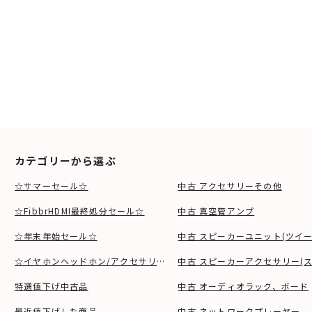
カテゴリーから選ぶ
☆サマーセール☆
中古 アクセサリーその他
☆FibbrHDMI最終処分セール☆
中古 真空管アンプ
☆年末年始セール☆
中古 スピーカーユニット(ツイ
☆イヤホンヘッドホン/アクセサリSALE☆
中古 スピーカーアクセサリー(ス
特選値下げ中古品
中古 オーディオラック、ボード
最近値下げした商品
中古 ネットワークプレーヤー