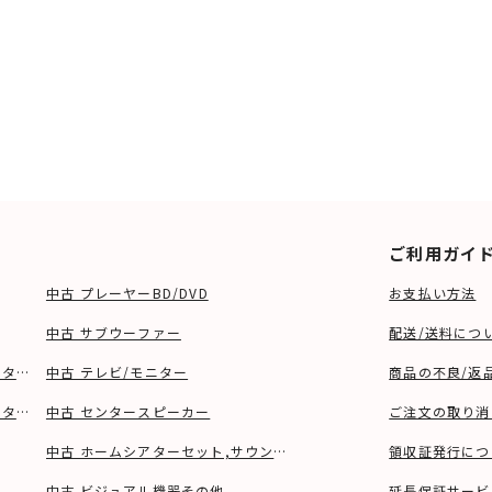
ご利用ガイ
中古 プレーヤーBD/DVD
お支払い方法
中古 サブウーファー
配送/送料につ
ーター、ウーファー等)
中古 テレビ/モニター
商品の不良/返
タンド等)
中古 センタースピーカー
ご注文の取り消
中古 ホームシアターセット,サウンドバー
領収証発行につ
中古 ビジュアル機器その他
延長保証サービ