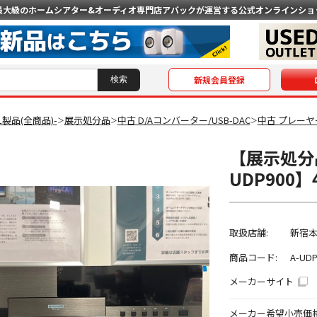
最大級のホームシアター&オーディオ専門店
アバックが運営する公式オンラインショ
新規会員登録
AL製品(全商品)-
展示処分品
中古 D/Aコンバーター/USB-DAC
中古 プレーヤー
＞
＞
＞
【展示処分品
UDP900】
取扱店舗:
新宿
商品コード:
A-UDP
メーカーサイト
メーカー希望小売価