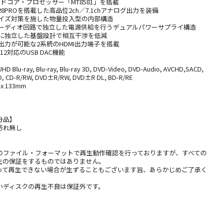
クアッドコア・プロセッサー「MT8581」を搭載
S9028PROを搭載した高品位2ch／7.1chアナログ出力を装備
ノイズ対策を施した物量投入型の内部構造
オーディオ回路で独立した電源供給を行うデュアルパワーサプライ構造
とに独立した基盤設計で相互干渉を低減
出力が可能な2系統のHDMI出力端子を搭載
D512対応のUSB DAC機能
-ray, Blu-ray, Blu-ray 3D, DVD-Video, DVD-Audio, AVCHD,SACD,
CD, CD-R/RW, DVD±R/RW, DVD±R DL, BD-R/RE
x 133mm
分品】
汚れ無し
のファイル・フォーマットで再生動作確認を行っておりますが、すべての
生の保証をするものではありません。
って再生できない場合が生ずることもございます旨、あらかじめご了承く
いディスクの再生不良は保証外です。