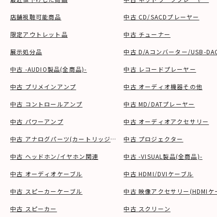
店舗視聴可能商品
中古 CD/SACDプレーヤー
限定アウトレット品
中古 チューナー
展示処分品
中古 D/Aコンバーター/USB-DA
中古 -AUDIO製品(全商品)-
中古 レコードプレーヤー
中古 プリメインアンプ
中古 オーディオ機器その他
中古 コントロールアンプ
中古 MD/DATプレーヤー
中古 パワーアンプ
中古 オーディオアクセサリー
中古 アナログパーツ(カートリッジ、シェル等)
中古 プロジェクター
中古 ヘッドホン/イヤホン関連
中古 -VISUAL製品(全商品)-
中古 オーディオケーブル
中古 HDMI/DVIケーブル
中古 スピーカーケーブル
中古 映像アクセサリー(HDMIケ
中古 スピーカー
中古 スクリーン