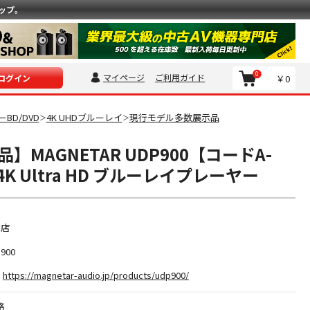
ップ。
0
マイページ
ご利用ガイド
￥0
ログイン
BD/DVD
4K UHDブルーレイ
現行モデル多数展示品
＞
＞
】MAGNETAR UDP900【コードA-
4K Ultra HD ブルーレイプレーヤー
本店
900
https://magnetar-audio.jp/products/udp900/
格