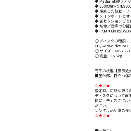
◆ MediaTek製
◆ ES9038PRO/E
◆ 徹底した振動・
◆ メインボードと
◆ 各セクションご
◆ 映像／音声の分離
◆ PCM768kHz/DS
〇 ディスクの種類：UHD Blu
CD, Kodak Picture 
〇 サイズ：445 x 321 
〇 質量：15.5kg
商品の状態【展示処
■筐体部、目立つ傷
☆★☆★
査定時、可能な限り
ディスクについて再
稀に、ディスクによ
ださい。
レンタル品や傷の多
☆★☆★
●元箱:○