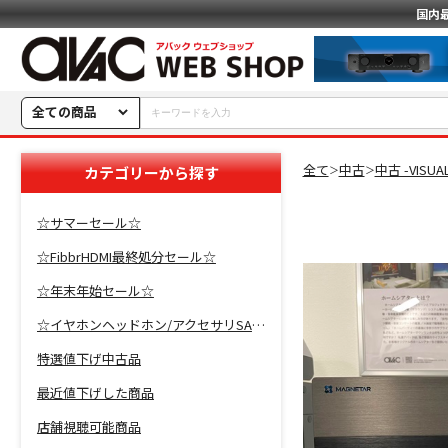
国内
全ての商品
全て
中古
中古 -VISU
カテゴリーから探す
＞
＞
☆サマーセール☆
☆FibbrHDMI最終処分セール☆
☆年末年始セール☆
☆イヤホンヘッドホン/アクセサリSALE☆
特選値下げ中古品
最近値下げした商品
店舗視聴可能商品