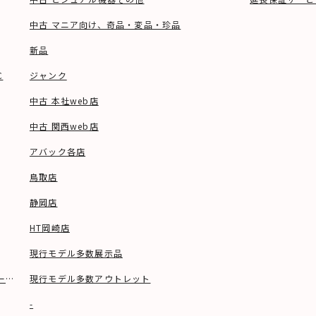
中古 マニア向け、奇品・変品・珍品
新品
C
ジャンク
中古 本社web店
中古 関西web店
アバック各店
鳥取店
静岡店
HT岡崎店
現行モデル多数展示品
ーブル等)
現行モデル多数アウトレット
-