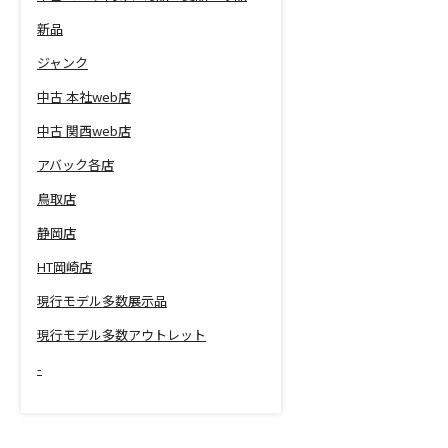
新品
ジャンク
中古 本社web店
中古 関西web店
アバック各店
鳥取店
静岡店
HT岡崎店
現行モデル多数展示品
現行モデル多数アウトレット
-