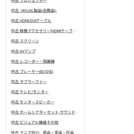
中古 プロジェクター
中古 -VISUAL製品(全商品)-
中古 HDMI/DVIケーブル
中古 映像アクセサリー(HDMIケーブル等)
中古 スクリーン
中古 AVアンプ
中古 レコーダー・録画機
中古 プレーヤーBD/DVD
中古 サブウーファー
中古 テレビ/モニター
中古 センタースピーカー
中古 ホームシアターセット,サウンドバー
中古 ビジュアル機器その他
中古 マニア向け、奇品・変品・珍品