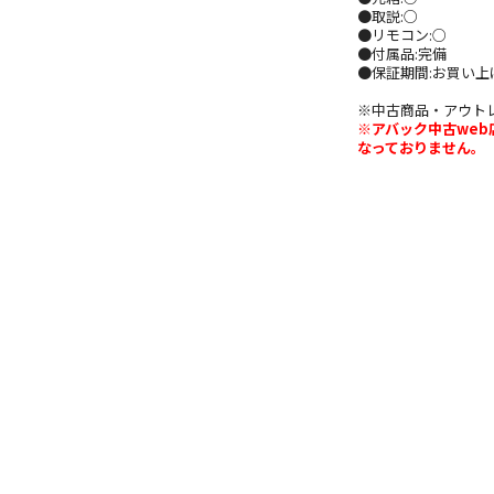
●取説:○
●リモコン:○
●付属品:完備
●保証期間:お買い
※中古商品・アウト
※アバック中古we
なっておりません。