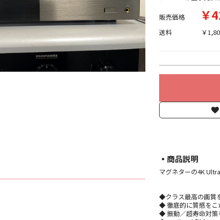
￥4
販売価格
送料
￥1,80
▪︎商品説明
マグネターの4K Ultr
◆クラス最高の画質を実
◆ 徹底的に質感をこ
◆ 振動／超寿命対策