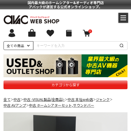
国内最大級のホームシアター&オーディオ専門店
アバックが運営する公式オンラインショップ。
0
全ての商品
カテゴリから探す
全て
中古
中古 -VISUAL製品(全商品)-
中古 本社web店
ジャンク
＞
＞
＞
＞
＞
中古 AVアンプ
中古 ホームシアターセット,サウンドバー
＞