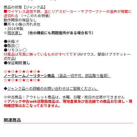
商品の状態【ジャンク品】
■ワイヤレス送信不良、主にリアスピーカー・サブウーファーの音声が頻繁に
途切れる
（→このため特価）
動作関係の保証なし
■所々小傷小汚れ点在
・2016年製
※
現状渡し
（他の機能にも問題箇所がある場合有り）
●元箱:×
●取説:○
●リモコン:○
付属品は写真に映っているものがすべてです
(AVマウス、壁掛けブラケット一
式欠品)
●保証期間:
無し
☆★☆★☆★☆★☆★
ノークレームノーリターン商品
（返品一切不可、部品取り推奨）
☆★☆★☆★☆★☆★
◆
ジャンク品への詳細のお問い合わせはご容赦ください。
※中古商品・アウトレット商品は、水曜、日曜・祝日の出荷ができません
※アバック中古web店取扱商品は、現地倉庫及び各店舗での商品お引渡し・現
物確認等はおこなっておりません。
関連商品