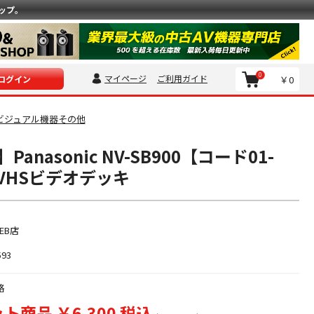
ップ。
0
マイページ
ご利用ガイド
￥0
ログイン
ビジュアル機器その他
anasonic NV-SB900【コード01-
S-VHSビデオデッキ
EB店
593
格
ト商品 ￥6,300 税込