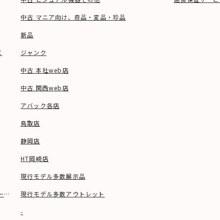
中古 マニア向け、奇品・変品・珍品
新品
C
ジャンク
中古 本社web店
中古 関西web店
アバック各店
鳥取店
静岡店
HT岡崎店
現行モデル多数展示品
ーブル等)
現行モデル多数アウトレット
-