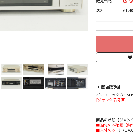
販売価格
送料
￥1,40
▪︎商品説明
パナソニックのS-VHS
[ジャンク品特価]
商品の状態【ジャン
■通電のみ確認（動
■本体のみ
（→この