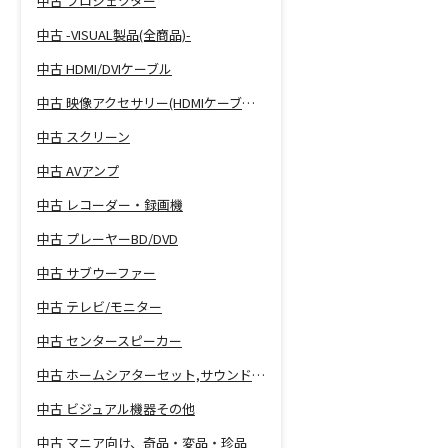
中古 プロジェクター
中古 -VISUAL製品(全商品)-
中古 HDMI/DVIケーブル
中古 映像アクセサリー(HDMIケーブル等)
中古 スクリーン
中古 AVアンプ
中古 レコーダー・録画機
中古 プレーヤーBD/DVD
中古 サブウーファー
中古 テレビ/モニター
中古 センタースピーカー
中古 ホームシアターセット,サウンドバー
中古 ビジュアル機器その他
中古 マニア向け、奇品・変品・珍品