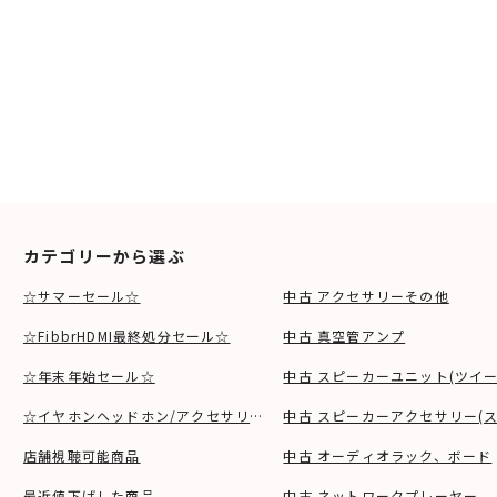
カテゴリーから選ぶ
☆サマーセール☆
中古 アクセサリーその他
☆FibbrHDMI最終処分セール☆
中古 真空管アンプ
☆年末年始セール☆
中古 スピーカーユニット(ツイ
☆イヤホンヘッドホン/アクセサリSALE☆
中古 スピーカーアクセサリー(ス
店舗視聴可能商品
中古 オーディオラック、ボード
最近値下げした商品
中古 ネットワークプレーヤー