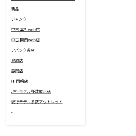
新品
ジャンク
中古 本社web店
中古 関西web店
アバック各店
鳥取店
静岡店
HT岡崎店
現行モデル多数展示品
現行モデル多数アウトレット
-