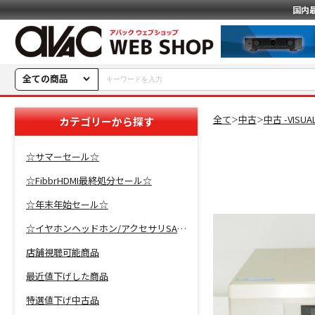
国内
全ての商品
全て
中古
中古 -VISU
カテゴリーから探す
＞
＞
☆サマーセール☆
☆FibbrHDMI最終処分セール☆
☆年末年始セール☆
☆イヤホンヘッドホン/アクセサリSALE☆
店舗視聴可能商品
最近値下げした商品
特選値下げ中古品