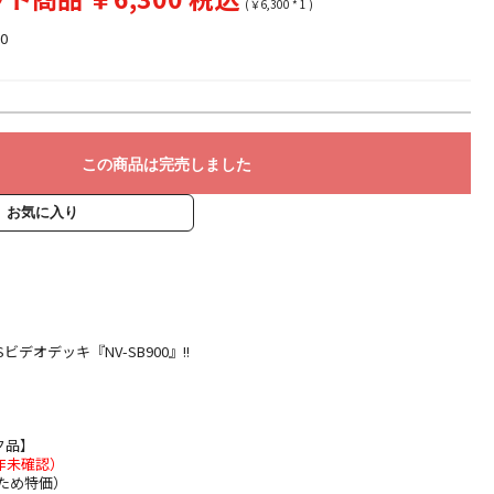
(￥6,300 * 1 )
0
この商品は完売しました
お気に入り
ビデオデッキ『NV-SB900』!!
ク品】
作未確認）
ため特価）