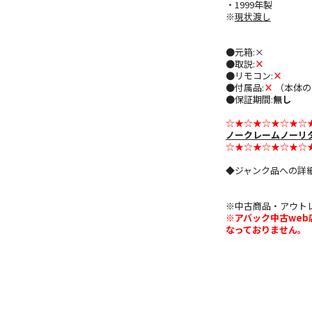
・1999年製
※
現状渡し
●元箱:×
●取説:
×
●リモコン:
×
●付属品:
×
（本体の
●保証期間:
無し
☆★☆★☆★☆★☆
ノークレームノーリ
☆★☆★☆★☆★☆
◆ジャンク品への詳
※中古商品・アウト
※アバック中古we
なっておりません。