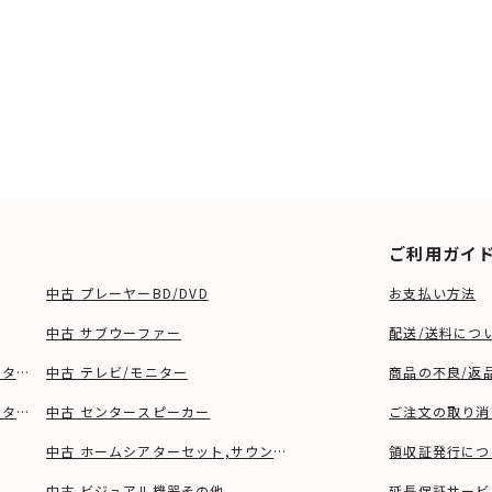
ご利用ガイ
中古 プレーヤーBD/DVD
お支払い方法
中古 サブウーファー
配送/送料につ
ーター、ウーファー等)
中古 テレビ/モニター
商品の不良/返
タンド等)
中古 センタースピーカー
ご注文の取り消
中古 ホームシアターセット,サウンドバー
領収証発行につ
中古 ビジュアル機器その他
延長保証サービ