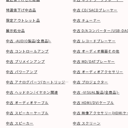
特選値下げ中古品
中古 CD/SACDプレーヤー
限定アウトレット品
中古 チューナー
展示処分品
中古 D/Aコンバーター/USB-DA
中古 -AUDIO製品(全商品)-
中古 レコードプレーヤー
中古 コントロールアンプ
中古 オーディオ機器その他
中古 プリメインアンプ
中古 MD/DATプレーヤー
中古 パワーアンプ
中古 オーディオアクセサリー
中古 アナログパーツ(カートリッジ、シェル等)
中古 プロジェクター
中古 ヘッドホン/イヤホン関連
中古 -VISUAL製品(全商品)-
中古 オーディオケーブル
中古 HDMI/DVIケーブル
中古 スピーカーケーブル
中古 映像アクセサリー(HDMIケ
中古 スピーカー
中古 スクリーン