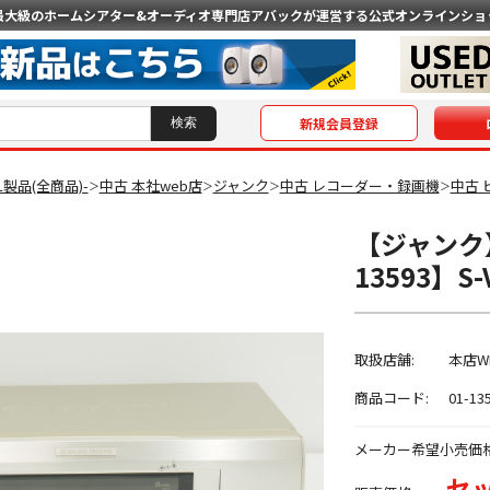
最大級のホームシアター&オーディオ専門店
アバックが運営する公式オンラインショ
新規会員登録
AL製品(全商品)-
中古 本社web店
ジャンク
中古 レコーダー・録画機
中古 
＞
＞
＞
＞
【ジャンク】P
13593】
取扱店舗:
本店W
商品コード:
01-13
メーカー希望小売価
セッ