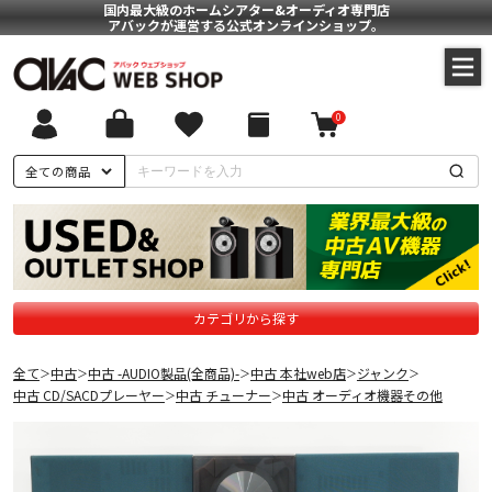
国内最大級のホームシアター&オーディオ専門店
アバックが運営する公式オンラインショップ。
0
全ての商品
カテゴリから探す
全て
中古
中古 -AUDIO製品(全商品)-
中古 本社web店
ジャンク
＞
＞
＞
＞
＞
中古 CD/SACDプレーヤー
中古 チューナー
中古 オーディオ機器その他
＞
＞