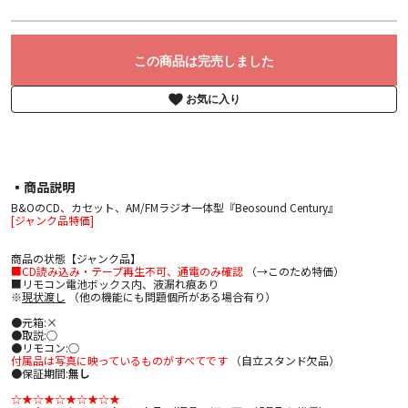
この商品は完売しました
お気に入り
▪︎商品説明
B&OのCD、カセット、AM/FMラジオ一体型『Beosound Century』
[ジャンク品特価]
商品の状態【ジャンク品】
■CD読み込み・テープ再生不可、通電のみ確認
（→このため特価）
■リモコン電池ボックス内、液漏れ痕あり
※
現状渡し
（他の機能にも問題個所がある場合有り）
●元箱:×
●取説:○
●リモコン:○
付属品は写真に映っているものがすべてです
（自立スタンド欠品）
●保証期間:
無し
☆★☆★☆★☆★☆★