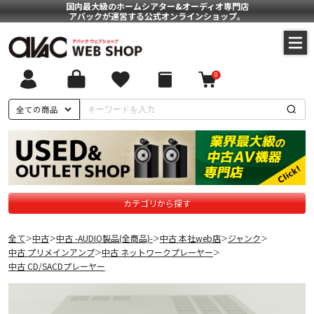
国内最大級のホームシアター&オーディオ専門店
アバックが運営する公式オンラインショップ。
0
全ての商品
カテゴリから探す
全て
中古
中古 -AUDIO製品(全商品)-
中古 本社web店
ジャンク
＞
＞
＞
＞
＞
中古 プリメインアンプ
中古 ネットワークプレーヤー
＞
＞
中古 CD/SACDプレーヤー