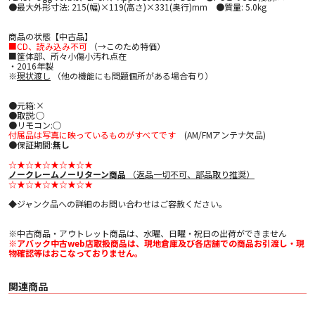
●最大外形寸法: 215(幅)×119(高さ)×331(奥行)mm ●質量: 5.0kg
商品の状態【中古品】
■CD、読み込み不可
（→このため特価）
■筐体部、所々小傷小汚れ点在
・2016年製
※
現状渡し
（他の機能にも問題個所がある場合有り）
●元箱:×
●取説:○
●リモコン:○
付属品は写真に映っているものがすべてです
(AM/FMアンテナ欠品)
●保証期間:
無し
☆★☆★☆★☆★☆★
ノークレームノーリターン商品
（返品一切不可、部品取り推奨）
☆★☆★☆★☆★☆★
◆ジャンク品への詳細のお問い合わせはご容赦ください。
※中古商品・アウトレット商品は、水曜、日曜・祝日の出荷ができません
※アバック中古web店取扱商品は、現地倉庫及び各店舗での商品お引渡し・現
物確認等はおこなっておりません。
関連商品