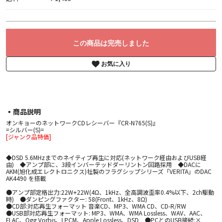
この商品は完売しました
お気に入り
▪︎商品説明
オンキョーのネットワークCDレシーバー『CR-N765(S)』
=シルバー(S)=
[ジャンク品特価]
◆DSD 5.6MHzまでのネイティブ再生に対応(ネットワーク経由およびUSB経
由) ◆アンプ部に、3段インバーテッドダーリントン回路採用 ◆DACに
AKM(旭化成エレクトロニクス)社製のフラグシップシリーズ「VERITA」のDAC
AK4490 を搭載
●アンプ部定格出力:22W+22W(4Ω、1kHz、全高調波歪率0.4%以下、2ch駆動
時) ●ダンピングファクター: 58(Front、1kHz、8Ω)
●CD部:対応再生フォーマット 音楽CD、MP3、WMA CD、CD-R/RW
●USB部対応再生フォーマット: MP3、WMA、WMA Lossless、WAV、AAC、
FLAC、Ogg Vorbis、LPCM、Apple Lossless、DSD ●PCとのUSB接続:×