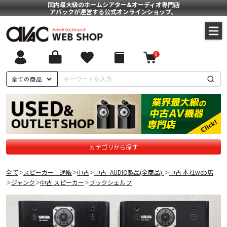
国内最大級のホームシアター&オーディオ専門店
アバックが運営する公式オンラインショップ。
0
全ての商品
カテゴリから探す
全て
スピーカー 通販
中古
中古 -AUDIO製品(全商品)-
中古 本社web店
＞
＞
＞
＞
ジャンク
中古 スピーカー
ブックシェルフ
＞
＞
＞