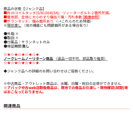
商品の状態【ジャンク品】
■片chコイルタッチ(S/N106415A)、ツィーターボルト２箇所欠損。
■筐体部、全体に大小のすり傷当て傷・汚れ多数 [
画像参照
]
■サランネット、傷み箇所あり
（→これらのため特価）
※
現状渡し
（他の機能にも問題個所がある場合有り）
●外箱:×
●取説:×
●付属品：サランネットのみ
●保証期間:
無し
☆★☆★☆★☆★☆★
ノークレームノーリターン商品
（返品一切不可、部品取り推奨）
☆★☆★☆★☆★☆★
◆ジャンク品への詳細のお問い合わせはご容赦ください。
※中古商品・アウトレット商品は、水曜、日曜・祝日の出荷ができません
※アバック中古web店取扱商品は、現地での商品お引渡し・現物確認(試聴)等
はおこなっておりません。
関連商品