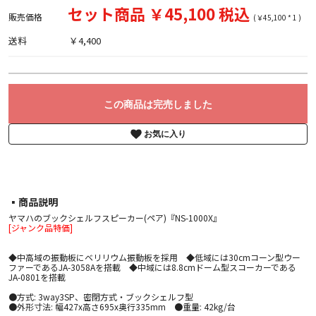
セット商品 ￥45,100 税込
販売価格
(￥45,100 * 1 )
送料
￥4,400
この商品は完売しました
お気に入り
▪︎商品説明
ヤマハのブックシェルフスピーカー(ペア)『NS-1000X』
[ジャンク品特価]
◆中高域の振動板にベリリウム振動板を採用 ◆低域には30cmコーン型ウー
ファーであるJA-3058Aを搭載 ◆中域には8.8cmドーム型スコーカーである
JA-0801を搭載
●方式: 3way3SP、密閉方式・ブックシェルフ型
●外形寸法: 幅427x高さ695x奥行335mm ●重量: 42kg/台