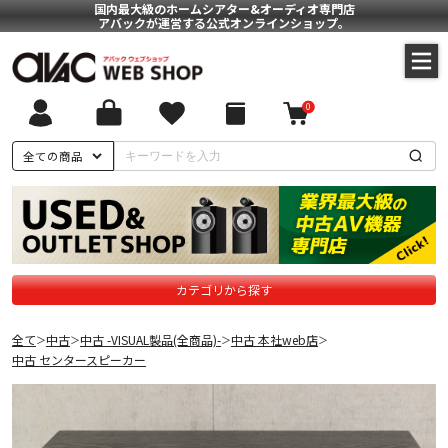
国内最大級のホームシアター&オーディオ専門店
アバックが運営する公式オンラインショップ。
0
全ての商品
カテゴリから探す
全て
中古
中古 -VISUAL製品(全商品)-
中古 本社web店
＞
＞
＞
＞
中古 センタースピーカー