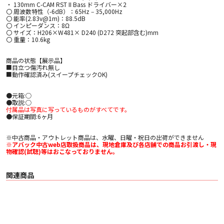
・ 130mm C-CAM RST II Bass ドライバー×2
〇 周波数特性（-6dB）：65Hz ‒ 35,000Hz
〇 能率(2.83v@1m)：88.5dB
〇 インピーダンス：8Ω
〇 サイズ：H206×W481× D240 (D272 突起部含む)mm
〇 重量：10.6kg
商品の状態【展示品】
■目立つ傷汚れ無し
■動作確認済み(スイープチェックOK)
●元箱:○
●取説:○
付属品は写真に写っているものがすべてです。
●保証期間:6ヶ月
※中古商品・アウトレット商品は、水曜、日曜・祝日の出荷ができません
※アバック中古web店取扱商品は、現地倉庫及び各店舗での商品お引渡し・現
物確認(試聴)等はおこなっておりません。
関連商品