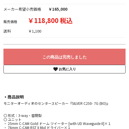
メーカー希望小売価格
￥165,000
￥118,800 税込
販売価格
送料
￥1,100
この商品は完売しました
お気に入り
▪︎商品説明
モニターオーディオのセンタースピーカー『SILVER C250- 7G (BO)』
〇 形式：3-way・密閉型
〇 ユニット
・ 25mm C-CAM Gold ドーム ツイーター [with UD Waveguide II]×１
・ 76mm C-CAM RST II Mid ドライバー×１