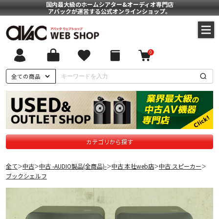
国内最大級のホームシアター&オーディオ専門店
アバックが運営する公式オンラインショップ。
0
全ての商品
カテゴリから探す
全て
中古
中古 -AUDIO製品(全商品)-
中古 本社web店
中古 スピーカー
＞
＞
＞
＞
＞
ブックシェルフ