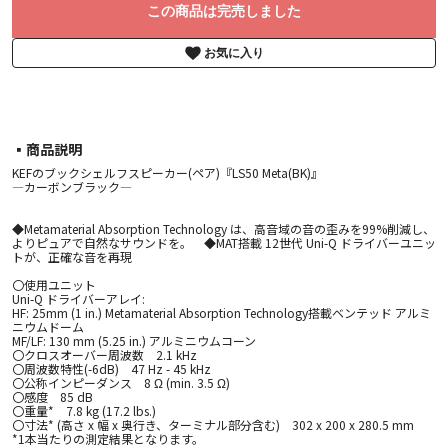
この商品は完売しました
お気に入り
▪︎商品説明
KEFのブックシェルフスピーカー(ペア)『LS50 Meta(BK)』
―カーボンブラック―
◆Metamaterial Absorption Technology は、高音域の音の歪みを99%削減し、
よりピュアで自然なサウンドを。 ◆MAT搭載 12世代 Uni-Q ドライバーユニッ
トが、正確な音を再現
〇使用ユニット
Uni-Q ドライバーアレイ:
HF: 25mm (1 in.) Metamaterial Absorption Technology搭載ベンテッド アルミ
ニウムドーム
MF/LF: 130 mm (5.25 in.) アルミニウムコーン
〇クロスオーバー周波数 2.1 kHz
〇周波数特性(-6dB) 47 Hz - 45 kHz
〇公称インピーダンス 8 Ω (min. 3.5 Ω)
〇感度 85 dB
〇重量* 7.8 kg (17.2 lbs.)
〇寸法* (高さ x 幅 x 奥行き、ターミナル部分含む) 302 x 200 x 280.5 mm
*1本当たりの測定結果となります。