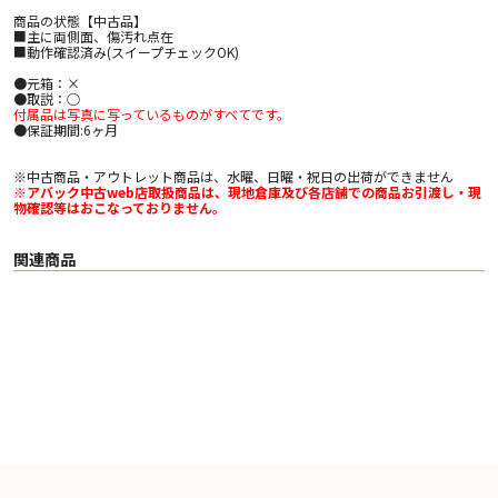
商品の状態【中古品】
■主に両側面、傷汚れ点在
■動作確認済み(スイープチェックOK)
●元箱：×
●取説：○
付属品は写真に写っているものがすべてです。
●保証期間:6ヶ月
※中古商品・アウトレット商品は、水曜、日曜・祝日の出荷ができません
※アバック中古web店取扱商品は、現地倉庫及び各店舗での商品お引渡し・現
物確認等はおこなっておりません。
関連商品