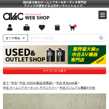
国内最大級のホームシアター&オーディオ専門店
アバックが運営する公式オンラインショップ。
0
全ての商品
カテゴリから探す
全て
中古
中古 -VISUAL製品(全商品)-
中古 本社web店
＞
＞
＞
＞
中古 ホームシアターセット,サウンドバー
中古 ビジュアル機器その他
＞