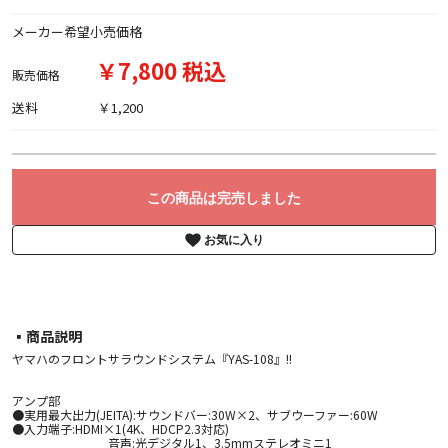
メーカー希望小売価格
￥7,800 税込
販売価格
送料
￥1,200
この商品は完売しました
お気に入り
▪︎商品説明
ヤマハのフロントサラウンドシステム『YAS-108』!!
アンプ部
●実用最大出力(JEITA):サウンドバー:30W×2、サブウーファー:60W
●入力端子:HDMI×1(4K、HDCP2.3対応)
音声:光デジタル1、3.5mmステレオミニ1