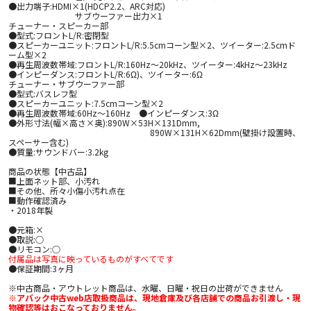
●出力端子:HDMI×1(HDCP2.2、ARC対応)
サブウーファー出力×1
チューナー・スピーカー部
●型式:フロントL/R:密閉型
●スピーカーユニット:フロントL/R:5.5cmコーン型×2、ツイーター:2.5cmド
ーム型×2
●再生周波数帯域:フロントL/R:160Hz～20kHz、ツイーター:4kHz～23kHz
●インピーダンス:フロントL/R:6Ω)、ツイーター:6Ω
チューナー・サブウーファー部
●型式:バスレフ型
●スピーカーユニット:7.5cmコーン型×2
●再生周波数帯域:60Hz～160Hz ●インピーダンス:3Ω
●外形寸法(幅×高さ×奥):890W×53H×131Dmm,
890W×131H×62Dmm(壁掛け設置時、
スペーサー含む)
●質量:サウンドバー:3.2kg
商品の状態【中古品】
■上面ネット部、小汚れ
■その他、所々小傷小汚れ点在
■動作確認済み
・2018年製
●元箱:×
●取説:○
●リモコン:○
付属品は写真に映っているものがすべてです
●保証期間:3ヶ月
※中古商品・アウトレット商品は、水曜、日曜・祝日の出荷ができません
※アバック中古web店取扱商品は、現地倉庫及び各店舗での商品お引渡し・現
物確認等はおこなっておりません。