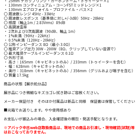
・ 25mm デカップリング・カーボンドーム・トゥイーター×1
・ 130mm コンティニュアム・コーンFSTミッドレンジ×1
・ 130mm エアロフォイル・プロファイル・バス×2
〇 周波数レンジ 45Hz - 33kHz
〇 周波数レスポンス（基準値に対し+/-3dB）50Hz - 28kHz
〇 感度（軸上1m / 2.83Vrms）89dB
〇 高調波歪率
・ 2次および3次高調波（90dB、軸上 1m）
・ 1%未満（90Hz - 22kHz）
・ 0.5%未満（120Hz - 20kHz）
〇 公称インピーダンス 8Ω（最小 3.0Ω）
〇 推奨アンプ出力 30W - 200W（8Ω、クリップしていない音源で）
〇 最大推奨ケーブルインピーダンス 0.1Ω
〇 外形寸法
・ 高さ：165mm（キャビネットのみ）/ 233mm（トゥイーターを含む）
・ 幅：628mm（キャビネットのみ）
・ 奥行：318mm（キャビネットのみ）/ 356mm（グリルおよび端子を含む）
〇 質量 17.5kg
商品の状態【展示処分品】
展示品につき微細なキズヨゴレ拭き跡はご容赦ください。
メーカー保証付き そのほか付属品は新品と同様 保証書は保管してください
■元箱でお送りします。やや使用感あり
お支払いが振込みの場合、入金確認後の梱包・発送手配となります。
※アバック中古web店取扱商品は、現地での商品お引渡し・現物確認(試聴)等
はおこなっておりません。