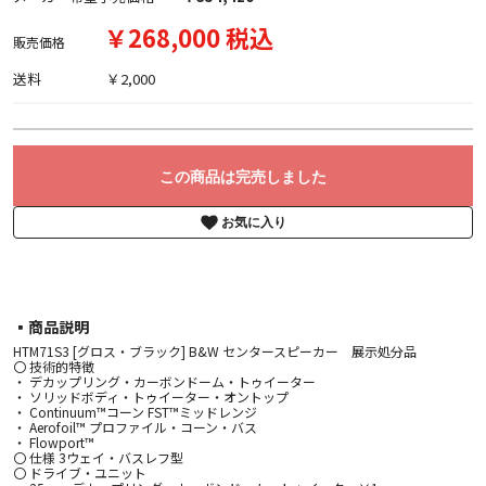
￥268,000 税込
販売価格
送料
￥2,000
この商品は完売しました
お気に入り
▪︎商品説明
HTM71S3 [グロス・ブラック] B&W センタースピーカー 展示処分品
〇 技術的特徴
・ デカップリング・カーボンドーム・トゥイーター
・ ソリッドボディ・トゥイーター・オントップ
・ Continuum™コーン FST™ミッドレンジ
・ Aerofoil™ プロファイル・コーン・バス
・ Flowport™
〇 仕様 3ウェイ・バスレフ型
〇 ドライブ・ユニット