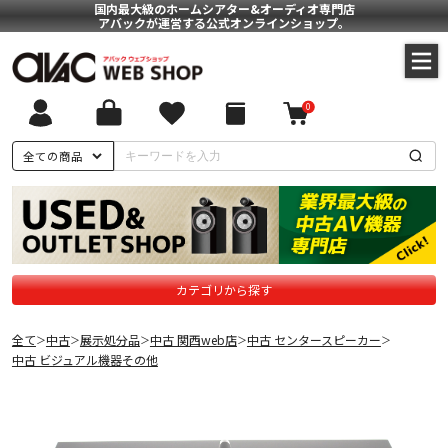
国内最大級のホームシアター&オーディオ専門店
アバックが運営する公式オンラインショップ。
0
全ての商品
カテゴリから探す
全て
中古
展示処分品
中古 関西web店
中古 センタースピーカー
＞
＞
＞
＞
＞
中古 ビジュアル機器その他