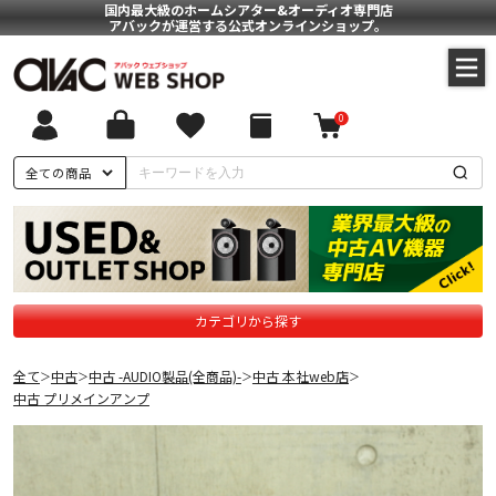
国内最大級のホームシアター&オーディオ専門店
アバックが運営する公式オンラインショップ。
0
全ての商品
カテゴリから探す
全て
中古
中古 -AUDIO製品(全商品)-
中古 本社web店
＞
＞
＞
＞
中古 プリメインアンプ