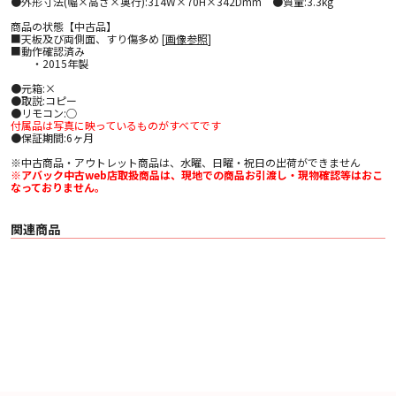
●外形寸法(幅×高さ×奥行):314W×70H×342Dmm ●質量:3.3kg
商品の状態【中古品】
■天板及び両側面、すり傷多め [
画像参照
]
■動作確認済み
・2015年製
●元箱:×
●取説:コピー
●リモコン:○
付属品は写真に映っているものがすべてです
●保証期間:6ヶ月
※中古商品・アウトレット商品は、水曜、日曜・祝日の出荷ができません
※アバック中古web店取扱商品は、現地での商品お引渡し・現物確認等はおこ
なっておりません。
関連商品