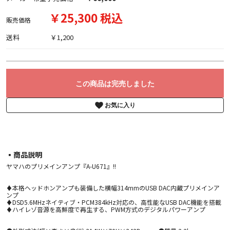
￥25,300 税込
販売価格
送料
￥1,200
この商品は完売しました
お気に入り
▪︎商品説明
ヤマハのプリメインアンプ『A-U671』!!
♦本格ヘッドホンアンプも装備した横幅314mmのUSB DAC内蔵プリメインア
ンプ
♦DSD5.6MHzネイティブ・PCM384kHz対応の、高性能なUSB DAC機能を搭載
♦ハイレゾ音源を高鮮度で再生する、PWM方式のデジタルパワーアンプ